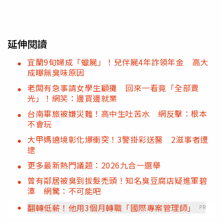
延伸閱讀
宜蘭9旬婦成「蠟屍」！兒伴屍4年詐領年金 高大
成曝無臭味原因
老闆有急事請女學生顧攤 回來一看竟「全部賣
光」！網笑：邊買邊就業
台南畢旅被嫌災難！高中生吐苦水 網反擊：根本
不會玩
大甲媽遶境彰化爆衝突！3警掛彩送醫 2滋事者遭
逮
更多最新熱門議題：2026九合一選舉
曾有鄰居被臭到拔髮禿頭！知名臭豆腐店疑進軍碧
潭 網驚：不可能吧
翻轉低薪！他用3個月轉職「國際專案管理師」
PR