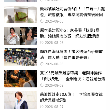
機場酪梨吐司要價6百！「只有一片麵
包」旅客傻眼 專家揭高價背後原因
2026-08-08
原本很討厭小S！家長曝「校慶1舉
動」讓她徹底改觀 網友洗版認證
2026-08-08
颱風白海豚肆虐！旅客遇返台班機取
消 達人勸「這件事要先做」
2026-08-08
買195元鹹酥雞忘帶錢！老闆神操作
「倒找5元」 全網看哭：這就是台灣
2026-08-07
慈濟遭詐走10.6億！ 李怡貞曝女律
師背景提4疑點
2026-08-07