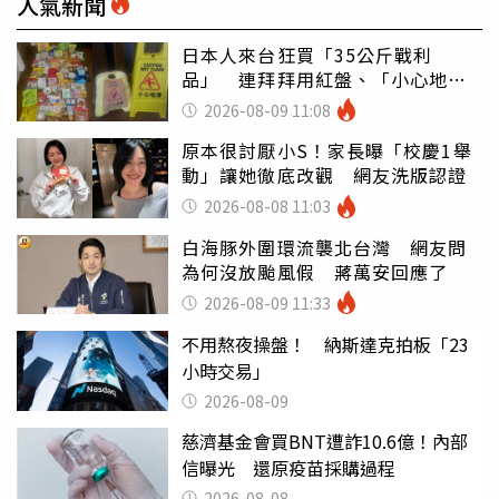
人氣新聞
日本人來台狂買「35公斤戰利
品」 連拜拜用紅盤、「小心地
滑」告示牌也帶回家
2026-08-09 11:08
原本很討厭小S！家長曝「校慶1舉
動」讓她徹底改觀 網友洗版認證
2026-08-08 11:03
白海豚外圍環流襲北台灣 網友問
為何沒放颱風假 蔣萬安回應了
2026-08-09 11:33
不用熬夜操盤！ 納斯達克拍板「23
小時交易」
2026-08-09
慈濟基金會買BNT遭詐10.6億！內部
信曝光 還原疫苗採購過程
2026-08-08