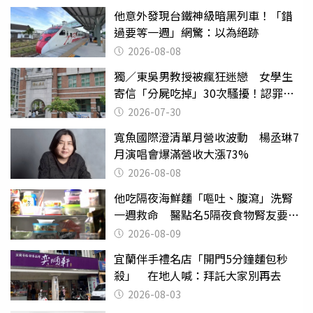
他意外發現台鐵神級暗黑列車！「錯
過要等一週」網驚：以為絕跡
2026-08-08
獨／東吳男教授被瘋狂迷戀 女學生
寄信「分屍吃掉」30次騷擾！認罪免
關
2026-07-30
寬魚國際澄清單月營收波動 楊丞琳7
月演唱會爆滿營收大漲73%
2026-08-08
他吃隔夜海鮮麵「嘔吐、腹瀉」洗腎
一週救命 醫點名5隔夜食物腎友要注
意
2026-08-09
宜蘭伴手禮名店「開門5分鐘麵包秒
殺」 在地人喊：拜託大家別再去
2026-08-03