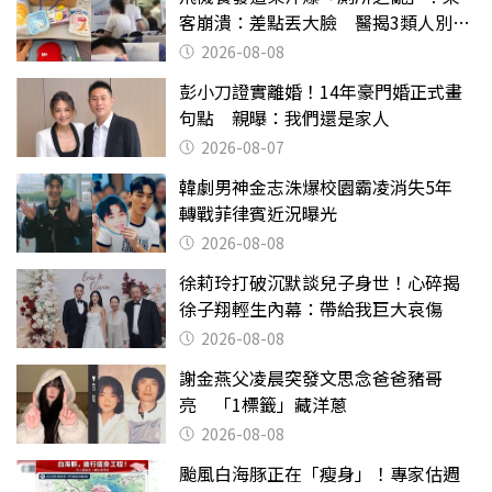
客崩潰：差點丟大臉 醫揭3類人別亂
喝
2026-08-08
彭小刀證實離婚！14年豪門婚正式畫
句點 親曝：我們還是家人
2026-08-07
韓劇男神金志洙爆校園霸凌消失5年
轉戰菲律賓近況曝光
2026-08-08
徐莉玲打破沉默談兒子身世！心碎揭
徐子翔輕生內幕：帶給我巨大哀傷
2026-08-08
謝金燕父凌晨突發文思念爸爸豬哥
亮 「1標籤」藏洋蔥
2026-08-08
颱風白海豚正在「瘦身」！專家估週