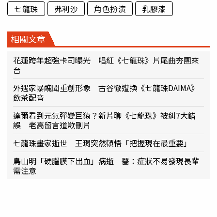
七龍珠
弗利沙
角色扮演
乳膠漆
相關文章
花蓮跨年超強卡司曝光 唱紅《七龍珠》片尾曲夯團來
台
外遇家暴醜聞重創形象 古谷徹遭換《七龍珠DAIMA》
飲茶配音
達爾看到元氣彈變巨猿？新片聊《七龍珠》被糾7大錯
誤 老高留言道歉刪片
七龍珠畫家逝世 王琄突然頓悟「把握現在最重要」
鳥山明「硬腦膜下出血」病逝 醫：症狀不易發現長輩
需注意