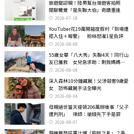
旅遊變認親！陸男幫台灣遊客拍照
閒聊驚覺「是失聯大伯」奇蹟重逢
2026-07-18
YouTuber花19萬開箱度假村「到場遭
拒入住＋報警」 粉絲怒灌1星負評
2026-08-08
55歲女攀「八大秀」失聯4天！同行山
友已獲救 女兒急求助：剩我媽媽還
沒找到
2026-08-08
深入森林10分鐘藏屍！父涉殺害9歲愛
女 恐怖藏屍手法全曝光
2026-08-04
母親過世當天提領206萬辦後事「父子
遭判刑」 律師：搶錢先下手是罪
2026-08-07
飛機餐發這果汁爆「廁所之亂」？乘