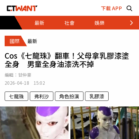
跳至主要內容區塊
下載 APP
最新
社會
娛樂
財經
國際
最新
Cos《七龍珠》翻車！父母拿乳膠漆塗
全身 男童全身油漆洗不掉
編輯：
甘仲豪
2026-04-18 15:02
七龍珠
弗利沙
角色扮演
乳膠漆