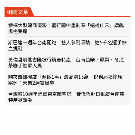
相關文章
發揮大型建商優勢！鹽行國中重劃區「遠雄山禾」旗艦
規格受矚
斯巴達十週年台南開跑 藝人參戰吸睛 逾5千名選手熱
血挑戰
黃偉哲前進吉隆坡行銷農特產 台南芭樂、鳳梨、冬瓜
茶聯手進軍大馬
開夾娃娃機店「漏做1事」最高罰15萬 稅務局揭慘痛
案例：營業2週被檢舉
台灣祭10週年進軍東京晴空塔 黃偉哲赴日推廣台南農
特產掀熱潮