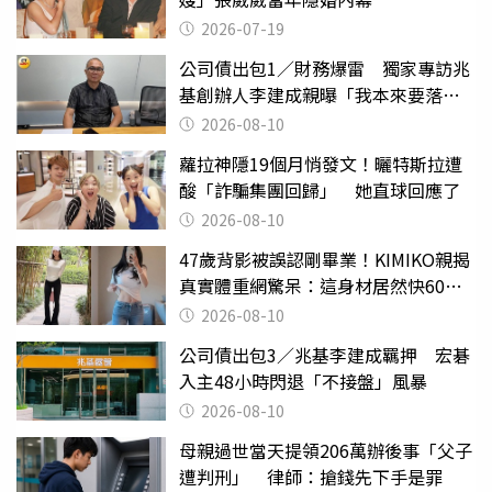
2026-07-19
公司債出包1／財務爆雷 獨家專訪兆
基創辦人李建成親曝「我本來要落
跑」
2026-08-10
蘿拉神隱19個月悄發文！曬特斯拉遭
酸「詐騙集團回歸」 她直球回應了
2026-08-10
47歲背影被誤認剛畢業！KIMIKO親揭
真實體重網驚呆：這身材居然快60公
斤？
2026-08-10
公司債出包3／兆基李建成羈押 宏碁
入主48小時閃退「不接盤」風暴
2026-08-10
母親過世當天提領206萬辦後事「父子
遭判刑」 律師：搶錢先下手是罪