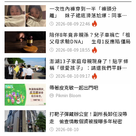
一次性內褲穿到一半「褲頭分
離」 妹子裙底滑落尬爆：同事全
看光
2026-08-09 22:46
陪伴8年竟非親孫？兒子車禍亡「祖
父母求驗DNA」 生母1反應陷僵局
2026-08-09 18:55
澎湖13子家庭母親現身了！貼字條
稱「很愛孩子」：請還我們平靜生
活
2026-08-10 09:17
帶著皮克敏一起出門吧
Pikmin Bloom
打靶子彈藏辦公室！副所長卸任沒帶
走 偷查情敵個資被搜曝多年秘密
2026-08-10