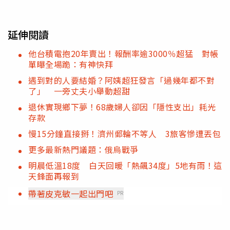
延伸閱讀
他台積電抱20年賣出！報酬率逾3000％超猛 對帳
單曝全場跪：有神快拜
遇到對的人要結婚？阿姨超狂發言「過幾年都不對
了」 一旁丈夫小舉動超甜
退休實現鄉下夢！68歲婦人卻因「隱性支出」耗光
存款
慢15分鐘直接掰！濟州郵輪不等人 3旅客慘遭丟包
更多最新熱門議題：俄烏戰爭
明晨低溫18度 白天回暖「熱飆34度」5地有雨！這
天鋒面再報到
帶著皮克敏一起出門吧
PR