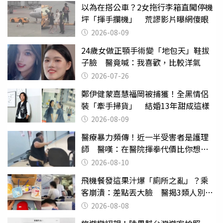
以為在搭公車？2女拖行李箱直闖停機
坪「揮手攔機」 荒謬影片曝網傻眼
2026-08-09
24歲女做正顎手術變「地包天」鞋拔
子臉 醫竟喊：我喜歡，比較洋氣
2026-07-26
鄭伊健蒙嘉慧福岡被捕獲！全黑情侶
裝「牽手掃貨」 結婚13年甜成這樣
2026-08-09
醫療暴力頻傳！近一半受害者是護理
師 醫嘆：在醫院揮拳代價比你想像
的還要大
2026-08-10
飛機餐發這果汁爆「廁所之亂」？乘
客崩潰：差點丟大臉 醫揭3類人別亂
喝
2026-08-08