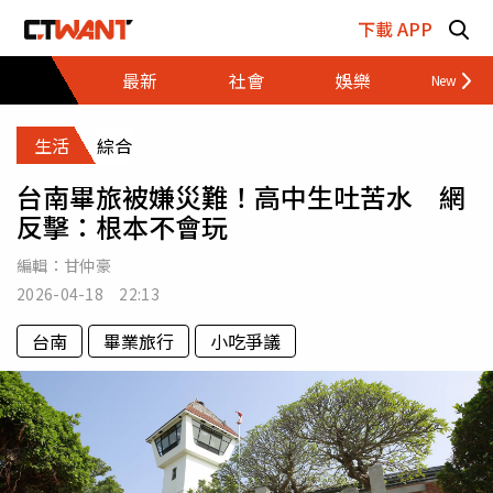
跳至主要內容區塊
下載 APP
最新
社會
娛樂
財經
生活
綜合
台南畢旅被嫌災難！高中生吐苦水 網
反擊：根本不會玩
編輯：
甘仲豪
2026-04-18 22:13
台南
畢業旅行
小吃爭議