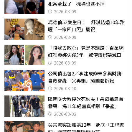
犯案全栽了 機場也逃不掉
2026-08-09
馮德倫52歲生日！ 舒淇結婚10年甜
曬「一家四口照」慶祝
2026-08-09
「陪我去散心」竟是不歸路！百萬網
紅雅典娜失蹤3年 驚傳遭綁架滅口
2026-08-09
公司債出包2／李建成辯未參與財務
自救會轟「又再騙」擬團體訴訟
2026-08-10
陽明交大教授砍死妹夫！岳母追思首
發聲 揭11年經營真相駁「爭產」
2026-08-02
吳宗憲突認離婚12年 起底「正牌憲
嫂」張葳葳當年隱婚內幕