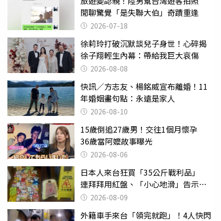
旅遊變認親！陸男幫台灣遊客拍照
閒聊驚覺「是失聯大伯」奇蹟重逢
2026-07-18
徐莉玲打破沉默談兒子身世！心碎揭
徐子翔輕生內幕：帶給我巨大哀傷
2026-08-08
快訊／方志友、楊銘威宣布離婚！11
年婚姻畫句點：永遠是家人
2026-08-10
15歲倒追27歲男！交往1個月懷孕
36歲當阿嬤故事曝光
2026-08-06
日本人來台狂買「35公斤戰利品」
連拜拜用紅盤、「小心地滑」告示牌
也帶回家
2026-08-09
外籍車手來台「領完就跑」！4人快閃