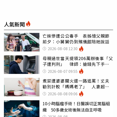
人氣新聞
亡妹慘遭公公毒手 表姊憶父親節
前夕：小舅舅仍到殯儀館陪她說話
2026-08-08 12:30
母親過世當天提領206萬辦後事「父
子遭判刑」 律師：搶錢先下手是
罪
2026-08-07 09:55
煮菜遭婆婆關火還一路追罵！丈夫
勸別計較「媽媽老了」 人妻超崩
潰：我像台傭
2026-08-08 09:06
10小時腦瘤手術！日醫誤切正常腦組
織 50多歲女術後無法自主呼吸
2026-08-08