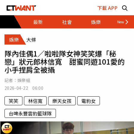
跳至主要內容區塊
下載 APP
最新
社會
娛樂
財經
娛樂
大條
隊內佳偶1／啦啦隊女神笑笑爆「秘
戀」狀元郎林信寬 甜蜜同遊101愛的
小手捏肩全被攝
記者：
娛樂組
2026-04-22 06:00
笑笑
林信寬
樂天女孩
電豹女
台啤永豐雲豹籃球隊