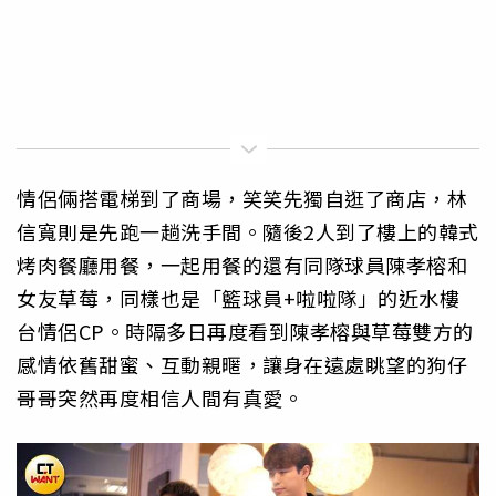
情侶倆搭電梯到了商場，笑笑先獨自逛了商店，林
信寬則是先跑一趟洗手間。隨後2人到了樓上的韓式
烤肉餐廳用餐，一起用餐的還有同隊球員陳孝榕和
女友草莓，同樣也是「籃球員+啦啦隊」的近水樓
台情侶CP。時隔多日再度看到陳孝榕與草莓雙方的
感情依舊甜蜜、互動親暱，讓身在遠處眺望的狗仔
哥哥突然再度相信人間有真愛。