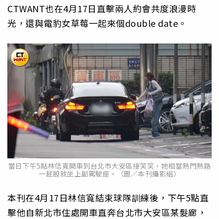
CTWANT也在4月17日直擊兩人約會共度浪漫時
光，還與電豹女草莓一起來個double date。
當日下午5點林信寬開車到台北市大安區接笑笑，她相當熟門熟路
一屁股就坐上副駕駛座。（圖／本刊攝影組）
本刊在4月17日林信寬結束球隊訓練後，下午5點直
擊他自新北市住處開車直奔台北市大安區某髮廊，