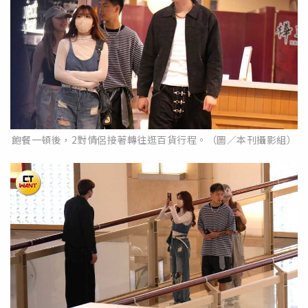
飽餐一頓後，2對情侶接著轉往逛百貨行程。（圖／本刊攝影組）