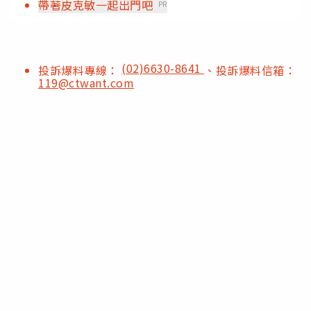
帶著皮克敏一起出門吧
PR
(02)6630-8641
投訴爆料專線：
、投訴爆料信箱：
119@ctwant.com