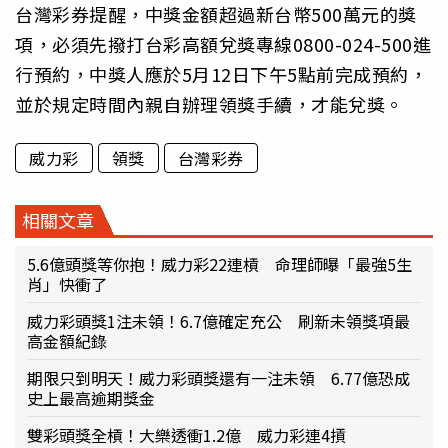
台灣彩券提醒，中獎金額超過新台幣500萬元的獎
項，必須先撥打台彩高額兌獎專線0800-024-500進
行預約，中獎人應於5月12日下午5點前完成預約，
並於規定時間內親自辦理領獎手續，才能兌獎。
威力彩
領獎
台灣彩券
相關文章
5.6億頭獎等你抱！威力彩22連槓 命理師曝「最強5生
肖」快衝了
威力彩頭獎1注未領！6.7億確定充公 刷新未領獎項最
高金額紀錄
期限只到明天！威力彩頭獎還有一注未領 6.77億恐成
史上最高逾期獎金
雙彩頭獎全槓！大樂透衝1.2億 威力彩連4摃