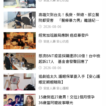
安達人壽 安心抗癌
高雄欠到台北！長庚、榮總、部立醫
院都受害 「醫療暴力男」離譜紀錄
曝光
2026-08-06
經常加班飯局應酬 癌症暴發戶
安達人壽 安心抗癌
慈濟BNT疫苗採購遭詐10億！台中檢
起訴17人 基金會發聲回應了
2026-08-06
追劇追太久 護眼保單要入手【安心護
眼定期眼睛險】
安達人壽 安心護眼
15歲倒追27歲男！交往1個月懷孕
36歲當阿嬤故事曝光