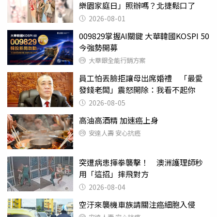
樂園家庭日」照辦嗎？北捷鬆口了
2026-08-01
009829掌握AI關鍵 大華韓國KOSPI 50
今強勢開募
大華銀全能行銷方案
員工怕丟臉拒讓母出席婚禮 「最愛
發錢老闆」震怒開除：我看不起你
2026-08-05
高油高酒精 加速癌上身
安達人壽 安心抗癌
突遭病患揮拳襲擊！ 澳洲護理師秒
用「這招」摔飛對方
2026-08-04
空汙來襲機車族請關注癌細胞入侵