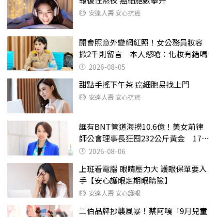
報復性熬夜 癌細胞數攀升
安達人壽 安心抗癌
開會照意外變網紅照！女公務員妝容
掀2千則留言 本人怒嗆：化妝有錯嗎
2026-08-05
甜點手搖下午茶 癌細胞易找上門
安達人壽 安心抗癌
誆有BNT管道海撈10.6億！美女前律
師公會理事長狂囤232公斤黃金 17人
遭起訴
2026-08-06
上班看電腦 眼睛壓力大 護眼保單要入
手【安心護眼定期眼睛險】
安達人壽 安心護眼
二伯品牌抄襲風暴！蔡阿嘎「9月兒童