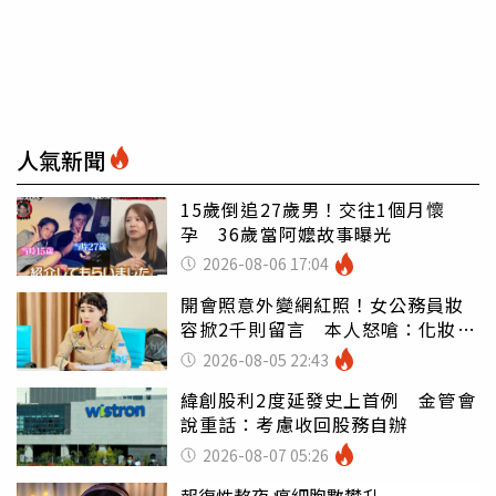
人氣新聞
15歲倒追27歲男！交往1個月懷
孕 36歲當阿嬤故事曝光
2026-08-06 17:04
開會照意外變網紅照！女公務員妝
容掀2千則留言 本人怒嗆：化妝有
錯嗎
2026-08-05 22:43
緯創股利2度延發史上首例 金管會
說重話：考慮收回股務自辦
2026-08-07 05:26