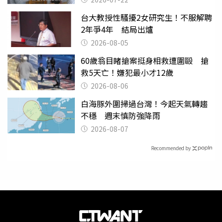
台大教授性騷擾2女研究生！不服解聘
2年爭4年 結局出爐
2026-08-05
60歲翁目睹搶案挺身相救遭圍毆 搶
救5天亡！嫌犯最小才12歲
2026-08-06
白海豚外圍掃過台灣！今起天氣轉趨
不穩 週末慎防強降雨
2026-08-07
Recommended by