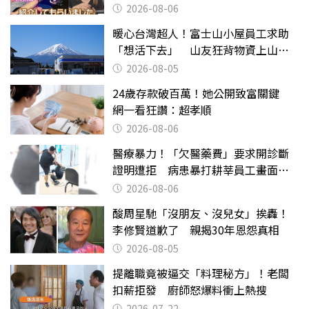
2026-08-06
暖心台灣超人！富士山小屋員工求助
「想活下去」 山友狂背物資上山：
台灣真的是寶島
2026-08-05
24歲存款破百萬！她公開致富關鍵
網一看狂讚：超孝順
2026-08-06
醫療暴力！「欠醫藥費」要求開診斷
證明遭拒 病患暴打耕莘員工畫面曝
光
2026-08-06
酸周星馳「沒朋友、沒兒女」挨轟！
李修賢道歉了 親揭30年恩怨真相
2026-08-05
提離職竟被逼交「料理秘方」！老闆
扣薪拒發 廚師怒爆料衝上熱搜
2026-07-22