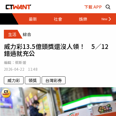
跳至主要內容區塊
下載 APP
最新
社會
娛樂
財經
生活
綜合
威力彩13.5億頭獎還沒人領！ 5／12
錯過就充公
編輯：
蔡斯媛
2026-04-22 11:48
威力彩
領獎
台灣彩券