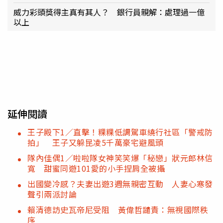
威力彩頭獎得主真有其人？ 銀行員親解：處理過一億
以上
延伸閱讀
王子殿下1／直擊！粿粿低調駕車繞行社區「警戒防
拍」 王子又躲昆凌5千萬豪宅避風頭
隊內佳偶1／啦啦隊女神笑笑爆「秘戀」狀元郎林信
寬 甜蜜同遊101愛的小手捏肩全被攝
出國變冷感？夫妻出遊3週無親密互動 人妻心寒發
聲引兩派討論
賴清德訪史瓦帝尼受阻 黃偉哲譴責：無視國際秩
序