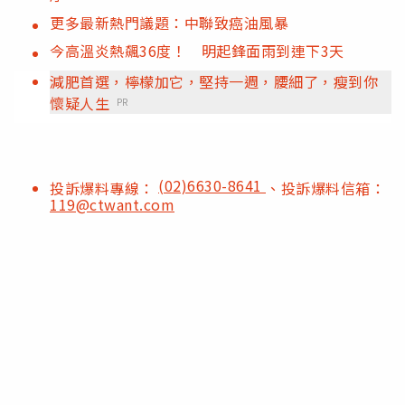
更多最新熱門議題：中聯致癌油風暴
今高溫炎熱飆36度！ 明起鋒面雨到連下3天
減肥首選，檸檬加它，堅持一週，腰細了，瘦到你
懷疑人生
PR
(02)6630-8641
投訴爆料專線：
、投訴爆料信箱：
119@ctwant.com