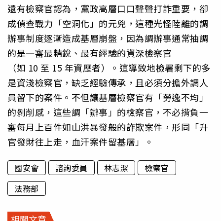
還有檢察官認為，黨政高層口口聲聲打詐重要，卻
成偵查戰力「空洞化」的元兇，這種光怪陸離的調
辦事制度逐漸造成基層崩盤，因為調辦事通常抽調
的是一審最精銳、最有經驗的資深檢察官
（如 10 至 15 年資歷者）。這導致地檢署剩下的多
是資淺檢察官，缺乏經驗傳承，且必須分擔外調人
員留下的案件。不但讓基層檢察官有「勞逸不均」
的剝削感，這些調「辦事」的檢察官，不必揹負一
審每月上百件如山洪暴發般的詐欺案件，形同「升
官發財往上走，血汗案件留基層」。
國安會
諮詢委員
林志潔
檢察官
法務部
相關文章