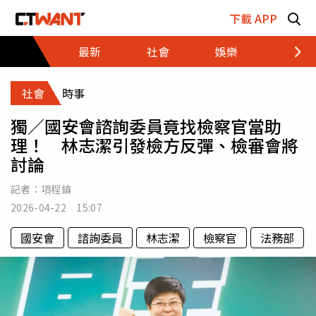
跳至主要內容區塊
下載 APP
最新
社會
娛樂
財經
社會
時事
獨／國安會諮詢委員竟找檢察官當助
理！ 林志潔引發檢方反彈、檢審會將
討論
記者：
項程鎮
2026-04-22 15:07
國安會
諮詢委員
林志潔
檢察官
法務部