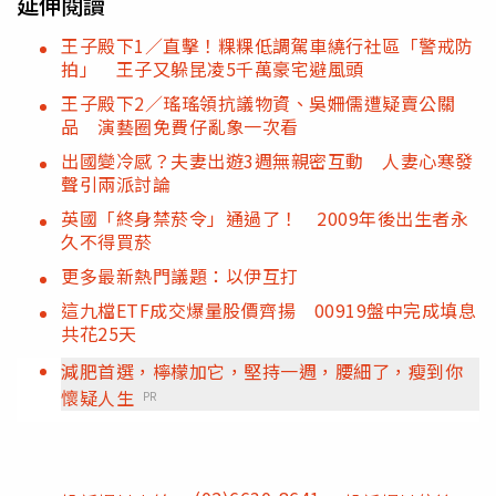
延伸閱讀
王子殿下1／直擊！粿粿低調駕車繞行社區「警戒防
拍」 王子又躲昆凌5千萬豪宅避風頭
王子殿下2／瑤瑤領抗議物資、吳姍儒遭疑賣公關
品 演藝圈免費仔亂象一次看
出國變冷感？夫妻出遊3週無親密互動 人妻心寒發
聲引兩派討論
英國「終身禁菸令」通過了！ 2009年後出生者永
久不得買菸
更多最新熱門議題：以伊互打
這九檔ETF成交爆量股價齊揚 00919盤中完成填息
共花25天
減肥首選，檸檬加它，堅持一週，腰細了，瘦到你
懷疑人生
PR