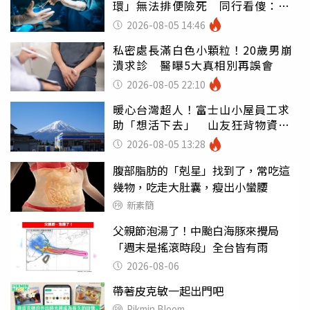
環」無法排便險死 同行看傻：糟
糕至極
2026-08-05 14:46
私密處長滿白色小顆粒！20歲男崩
潰求診 醫曝5大真相別再誤會
2026-08-05 22:10
暖心台灣超人！富士山小屋員工求
助「想活下去」 山友狂背物資上
山：台灣真的是寶島
2026-08-05 13:28
腹部脂肪的「剋星」找到了，常吃這
幾物，吃走大肚囊，瘦出小蠻腰
新素簡
父親節泡湯了！中颱白海豚來攪局
「週末是搖滾時段」全台皆有雨
2026-08-06
帶著皮克敏一起出門吧
Pikmin Bloom