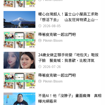
暖心台灣超人！富士山小屋員工求助
「想活下去」 山友狂背物資上山：
台灣真的是寶島
2026-08-05
帶著皮克敏一起出門吧
Pikmin Bloom
24歲女做正顎手術變「地包天」鞋拔
子臉 醫竟喊：我喜歡，比較洋氣
2026-07-26
帶著皮克敏一起出門吧
Pikmin Bloom
不是AI！他「沒脖子」畫面瘋傳 真相
曝光網看呆