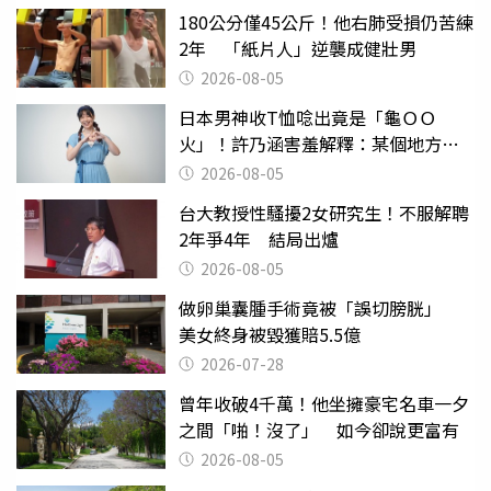
180公分僅45公斤！他右肺受損仍苦練
2年 「紙片人」逆襲成健壯男
2026-08-05
日本男神收T恤唸出竟是「龜ＯＯ
火」！許乃涵害羞解釋：某個地方燃
燒起來了
2026-08-05
台大教授性騷擾2女研究生！不服解聘
2年爭4年 結局出爐
2026-08-05
做卵巢囊腫手術竟被「誤切膀胱」
美女終身被毀獲賠5.5億
2026-07-28
曾年收破4千萬！他坐擁豪宅名車一夕
之間「啪！沒了」 如今卻說更富有
2026-08-05