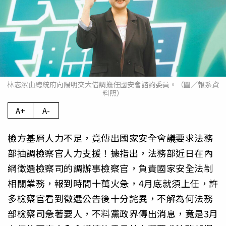
林志潔由總統府向陽明交大借調擔任國安會諮詢委員。（圖／報系資
料照）
A+
A-
檢方基層人力不足，竟傳出國家安全會議要求法務
部抽調檢察官人力支援！據指出，法務部近日在內
網徵選檢察司的調辦事檢察官，負責國家安全法制
相關業務，報到時間十萬火急，4月底就須上任，許
多檢察官看到徵選公告後十分詫異，不解為何法務
部檢察司急著要人，不料黨政界傳出消息，竟是3月