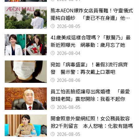
熊本AEON爆炸女店員罹難！守靈儀式
擺純白婚紗 「妻已不在身邊」他淚
喊：無法想像
2026-08-05
41歲美成這樣合理嗎？「獸醫乃」最
新近照曝光 網暴動：歲月忘了她
2026-08-04
宛如「病毒盛宴」！暑假3流行病齊
發 醫示警：再次戴上口罩吧
2026-08-06
員工怕丟臉拒讓母出席婚禮 「最愛
發錢老闆」震怒開除：我看不起你
2026-08-05
開會照意外變網紅照！女公務員妝容
掀2千則留言 本人怒嗆：化妝有錯嗎
2026-08-05