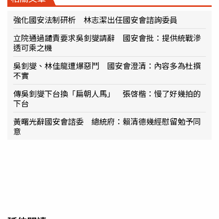
強化國安法制研析 林志潔出任國安會諮詢委員
立院通過譴責要求吳釗燮請辭 國安會批：提供統戰滲
透可乘之機
吳釗燮、林佳龍遭爆惡鬥 國安會澄清：內容多為杜撰
不實
傳吳釗燮下台換「扁朝人馬」 張啓楷：慢了好幾拍的
下台
黃曙光辭國安會諮委 總統府：賴清德幾經慰留勉予同
意