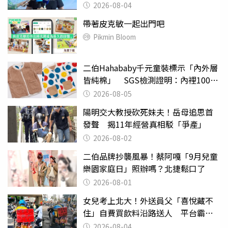
2026-08-04
帶著皮克敏一起出門吧
Pikmin Bloom
二伯Hahababy千元童裝標示「內外層
皆純棉」 SGS檢測證明：內裡100%
聚酯纖維
2026-08-05
陽明交大教授砍死妹夫！岳母追思首
發聲 揭11年經營真相駁「爭產」
2026-08-02
二伯品牌抄襲風暴！蔡阿嘎「9月兒童
樂園家庭日」照辦嗎？北捷鬆口了
2026-08-01
女兒考上北大！外送員父「喜悅藏不
住」自費買飲料沿路送人 平台霸氣
幫付學費
2026-08-04