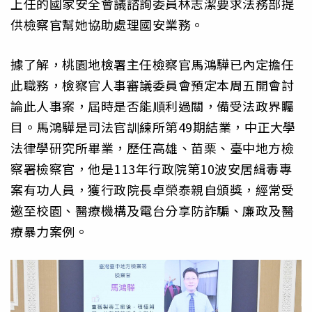
上任的國家安全會議諮詢委員林志潔要求法務部提
供檢察官幫她協助處理國安業務。
據了解，桃園地檢署主任檢察官馬鴻驊已內定擔任
此職務，檢察官人事審議委員會預定本周五開會討
論此人事案，屆時是否能順利過關，備受法政界矚
目。馬鴻驊是司法官訓練所第49期結業，中正大學
法律學研究所畢業，歷任高雄、苗栗、臺中地方檢
察署檢察官，他是113年行政院第10波安居緝毒專
案有功人員，獲行政院長卓榮泰親自頒獎，經常受
邀至校園、醫療機構及電台分享防詐騙、廉政及醫
療暴力案例。