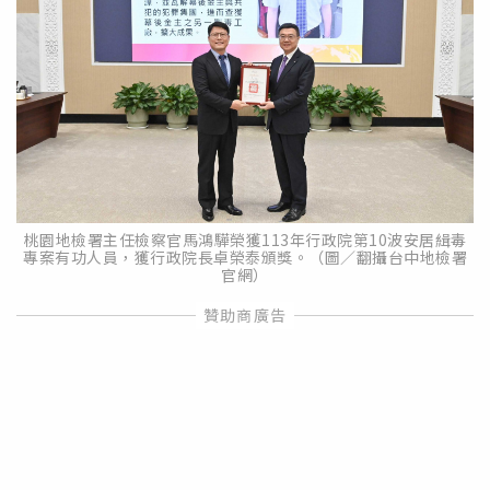
桃園地檢署主任檢察官馬鴻驊榮獲113年行政院第10波安居緝毒
專案有功人員，獲行政院長卓榮泰頒獎。（圖／翻攝台中地檢署
官網）