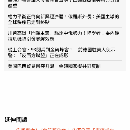
嚴重
權力平衡正倒向新興經濟體！俄羅斯外長：美國主導的
全球秩序已走到終點
川普高舉「門羅主義」驅逐中俄勢力！陸學者：委內瑞
拉危機恐引發寒蟬效應
從上合會、93閱兵到金磚峰會！ 前德國駐美大使示
警：「反西方聯盟」正在成形
美國巴西貿易衝突升溫 金磚國家擬共同反制
延伸閱讀
作秀害命1／金質獎沾血！八河分署「表演式生