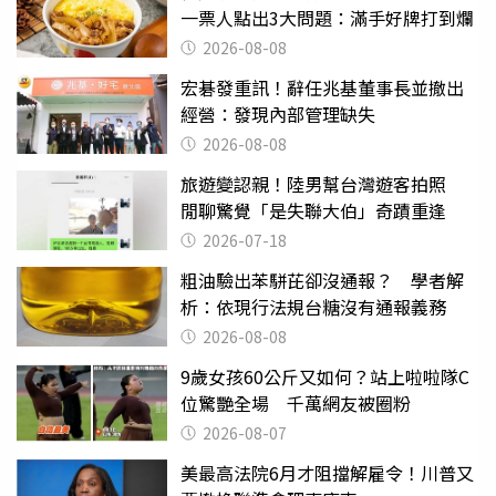
一票人點出3大問題：滿手好牌打到爛
2026-08-08
宏碁發重訊！辭任兆基董事長並撤出
經營：發現內部管理缺失
2026-08-08
旅遊變認親！陸男幫台灣遊客拍照
閒聊驚覺「是失聯大伯」奇蹟重逢
2026-07-18
粗油驗出苯駢芘卻沒通報？ 學者解
析：依現行法規台糖沒有通報義務
2026-08-08
9歲女孩60公斤又如何？站上啦啦隊C
位驚艷全場 千萬網友被圈粉
2026-08-07
美最高法院6月才阻擋解雇令！川普又