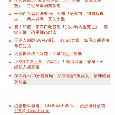
態」 工班草率溺斃多龜
一碗貢丸蛋花湯90元！他嘆「這縣市」物價超驚
人 一票人共鳴：真的太盤
驚！印度一家四口吃西瓜「12小時內全死亡」 專
家示警：恐受細菌感染
王俐人轉戰SWAG爆紅 Janet力挺：每個人都很拚
命在生活
更多最新熱門議題：中聯致癌油風暴
小S復工臉上多「2顆痣」！網猜改運、替身、AI
經紀人揭真相
深入森林10分鐘藏屍！父涉殺害9歲愛女 恐怖藏屍
手法全...
(02)6630-8641
投訴爆料專線：
、投訴爆料信箱：
119@ctwant.com