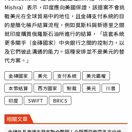
Mishra）表示，印度應向美國保證，該提案不會挑
戰美元在全球貿易中的地位，且金磚支付系統的目
的是簡化帳戶結算流程，例如莫斯科與新德里之間
就印度購買俄羅斯石油所進行的結算，「這套系統
更多關乎（金磚國家）中央銀行之間的控制力，以
及它們彼此溝通的能力。這種安排並不是美元的替
代方案。」
金磚國家
美元
支付系統
美元霸權
本幣結算
西方國家
制裁
美元
川普
印度
SWIFT
BRICS
相關文章
金磚外長會議未發表聯合聲明！凸顯西亞衝突各方分歧