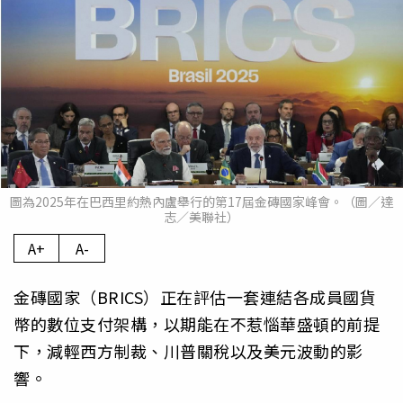
圖為2025年在巴西里約熱內盧舉行的第17屆金磚國家峰會。（圖／達
志／美聯社）
A+
A-
金磚國家（BRICS）正在評估一套連結各成員國貨
幣的數位支付架構，以期能在不惹惱華盛頓的前提
下，減輕西方制裁、川普關稅以及美元波動的影
響。