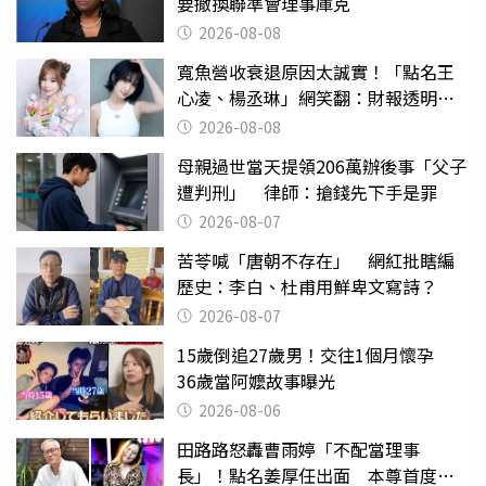
要撤換聯準會理事庫克
2026-08-08
寬魚營收衰退原因太誠實！「點名王
心凌、楊丞琳」網笑翻：財報透明度
滿分
2026-08-08
母親過世當天提領206萬辦後事「父子
遭判刑」 律師：搶錢先下手是罪
2026-08-07
苦苓喊「唐朝不存在」 網紅批瞎編
歷史：李白、杜甫用鮮卑文寫詩？
2026-08-07
15歲倒追27歲男！交往1個月懷孕
36歲當阿嬤故事曝光
2026-08-06
田路路怒轟曹雨婷「不配當理事
長」！點名姜厚任出面 本尊首度回