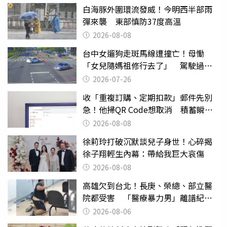
白海豚外圍環流發威！今明西半部雨
彈來襲 東部慎防37度高溫
2026-08-08
台中女遛狗走斑馬線遭撞亡！母慟
「女兒隨媽祖修行去了」 駕駛過失
致死判9月
2026-07-26
收「重複訂購、定期扣款」郵件先別
急！他掃QR Code想取消 積蓄瞬間
蒸發
2026-08-08
徐莉玲打破沉默談兒子身世！心碎揭
徐子翔輕生內幕：帶給我巨大哀傷
2026-08-08
高雄欠到台北！長庚、榮總、部立醫
院都受害 「醫療暴力男」離譜紀錄
曝光
2026-08-06