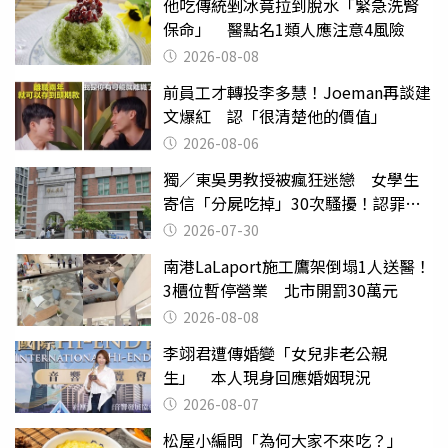
他吃傳統剉冰竟拉到脫水「緊急洗腎
保命」 醫點名1類人應注意4風險
2026-08-08
前員工才轉投李多慧！Joeman再談建
文爆紅 認「很清楚他的價值」
2026-08-06
獨／東吳男教授被瘋狂迷戀 女學生
寄信「分屍吃掉」30次騷擾！認罪免
關
2026-07-30
南港LaLaport施工鷹架倒塌1人送醫！
3櫃位暫停營業 北市開罰30萬元
2026-08-08
李翊君遭傳婚變「女兒非老公親
生」 本人現身回應婚姻現況
2026-08-07
松屋小編問「為何大家不來吃？」