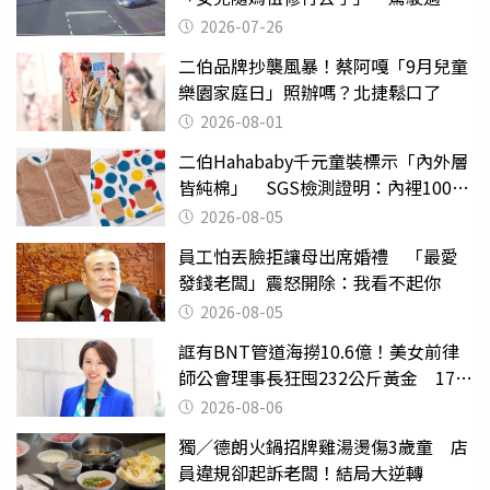
致死判9月
2026-07-26
二伯品牌抄襲風暴！蔡阿嘎「9月兒童
樂園家庭日」照辦嗎？北捷鬆口了
2026-08-01
二伯Hahababy千元童裝標示「內外層
皆純棉」 SGS檢測證明：內裡100%
聚酯纖維
2026-08-05
員工怕丟臉拒讓母出席婚禮 「最愛
發錢老闆」震怒開除：我看不起你
2026-08-05
誆有BNT管道海撈10.6億！美女前律
師公會理事長狂囤232公斤黃金 17人
遭起訴
2026-08-06
獨／德朗火鍋招牌雞湯燙傷3歲童 店
員違規卻起訴老闆！結局大逆轉