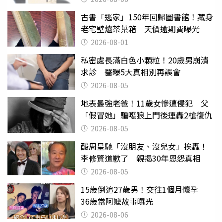
古書「逃家」150年回歸圖書館！藏身
老宅壁爐茶葉箱 天價逾期費曝光
2026-08-01
私密處長滿白色小顆粒！20歲男崩潰
求診 醫曝5大真相別再誤會
2026-08-05
地表最強老爸！11歲女慘遭侵犯 父
「假冒她」騙噁狼上門後連轟2槍復仇
2026-08-05
酸周星馳「沒朋友、沒兒女」挨轟！
李修賢道歉了 親揭30年恩怨真相
2026-08-05
15歲倒追27歲男！交往1個月懷孕
36歲當阿嬤故事曝光
2026-08-06