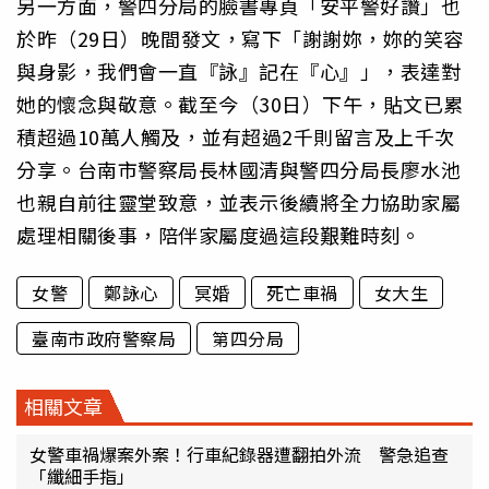
另一方面，警四分局的臉書專頁「安平警好讚」也
於昨（29日）晚間發文，寫下「謝謝妳，妳的笑容
與身影，我們會一直『詠』記在『心』」，表達對
她的懷念與敬意。截至今（30日）下午，貼文已累
積超過10萬人觸及，並有超過2千則留言及上千次
分享。台南市警察局長林國清與警四分局長廖水池
也親自前往靈堂致意，並表示後續將全力協助家屬
處理相關後事，陪伴家屬度過這段艱難時刻。
女警
鄭詠心
冥婚
死亡車禍
女大生
臺南市政府警察局
第四分局
相關文章
女警車禍爆案外案！行車紀錄器遭翻拍外流 警急追查
「纖細手指」