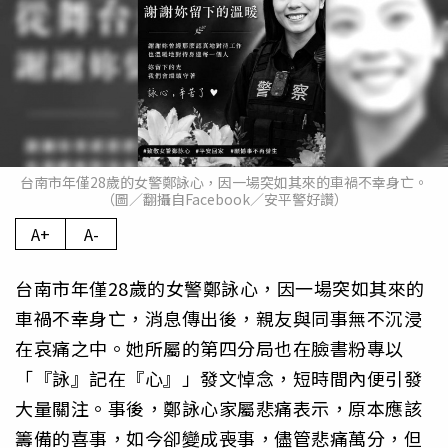
台南市年僅28歲的女警鄭詠心，因一場突如其來的車禍不幸身亡。
（圖／翻攝自Facebook／安平警好讚）
A+
A-
台南市年僅28歲的女警鄭詠心，因一場突如其來的
車禍不幸身亡，消息傳出後，親友與同事無不沉浸
在哀痛之中。她所屬的第四分局也在臉書粉專以
「『詠』記在『心』」發文悼念，短時間內便引發
大量關注。事後，鄭詠心家屬悲痛表示，原本應該
籌備的喜事，如今卻變成喪事，儘管悲痛萬分，但