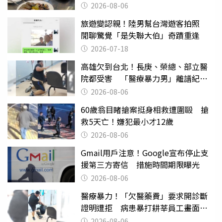
2026-08-06
旅遊變認親！陸男幫台灣遊客拍照
閒聊驚覺「是失聯大伯」奇蹟重逢
2026-07-18
高雄欠到台北！長庚、榮總、部立醫
院都受害 「醫療暴力男」離譜紀錄
曝光
2026-08-06
60歲翁目睹搶案挺身相救遭圍毆 搶
救5天亡！嫌犯最小才12歲
2026-08-06
Gmail用戶注意！Google宣布停止支
援第三方寄信 措施時間期限曝光
2026-08-06
醫療暴力！「欠醫藥費」要求開診斷
證明遭拒 病患暴打耕莘員工畫面曝
光
2026-08-06