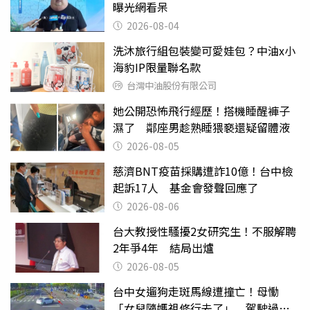
曝光網看呆
2026-08-04
洗沐旅行組包裝變可愛娃包？中油x小
海豹IP限量聯名款
台灣中油股份有限公司
她公開恐怖飛行經歷！搭機睡醒褲子
濕了 鄰座男趁熟睡猥褻還疑留體液
2026-08-05
慈濟BNT疫苗採購遭詐10億！台中檢
起訴17人 基金會發聲回應了
2026-08-06
台大教授性騷擾2女研究生！不服解聘
2年爭4年 結局出爐
2026-08-05
台中女遛狗走斑馬線遭撞亡！母慟
「女兒隨媽祖修行去了」 駕駛過失