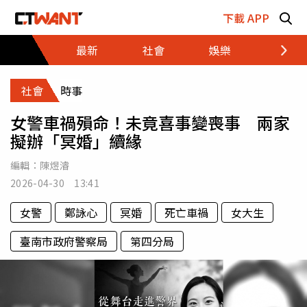
跳至主要內容區塊
下載 APP
最新
社會
娛樂
財經
社會
時事
女警車禍殞命！未竟喜事變喪事 兩家
擬辦「冥婚」續緣
編輯：
陳煜濬
2026-04-30 13:41
女警
鄭詠心
冥婚
死亡車禍
女大生
臺南市政府警察局
第四分局