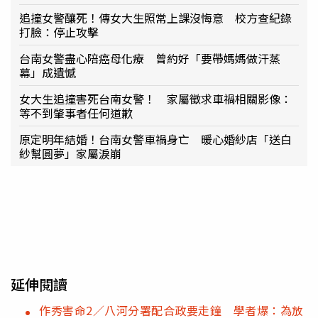
追撞女警釀死！傳女大生照常上課沒悔意 校方查紀錄
打臉：停止攻擊
台南女警盡心陪癌母化療 曾約好「要帶媽媽做汗蒸
幕」成遺憾
女大生追撞害死台南女警！ 家屬徵求車禍相關影像：
等不到肇事者任何道歉
原定明年結婚！台南女警車禍身亡 暖心婚紗店「送白
紗幫圓夢」家屬淚崩
延伸閱讀
作秀害命2／八河分署配合政要走鐘 學者爆：為放