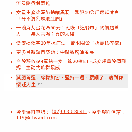
流險變煮保育魚
女星生產後深陷情緒黑洞 暴肥40公斤遭尪冷言
「分不清乳頭跟肚臍」
一碗貢丸蛋花湯90元！他嘆「這縣市」物價超驚
人 一票人共鳴：真的太盤
愛妻揭張宇20年抗病史 曾求關公「折壽換痊癒」
更多最新熱門議題：中聯致癌油風暴
台股漲收復4萬點一步！逾20檔ETF成交爆量股價飛
揚 主動式族群最威
減肥首選，檸檬加它，堅持一週，腰細了，瘦到你
懷疑人生
PR
(02)6630-8641
投訴爆料專線：
、投訴爆料信箱：
119@ctwant.com