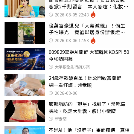
容掀2千則留言 本人怒嗆：化妝有
錯嗎
2026-08-05 22:43
億萬富豪遭兒「大義滅親」！偷生
子怕曝光 竟盜鄰居身份辦假證落
戶
2026-08-06 17:53
009829掌握AI關鍵 大華韓國KOSPI 50
今強勢開募
大華銀全能行銷方案
24歲存款破百萬！她公開致富關鍵
網一看狂讚：超孝順
2026-08-06
腹部脂肪的「剋星」找到了，常吃這
幾物，吃走大肚囊，瘦出小蠻腰
新素簡
不是AI！他「沒脖子」畫面瘋傳 真相