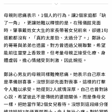
母親則悲痛表示，1個人的行為，讓2個家庭都「缺
了一角」，更讓她難以釋懷的是，在殯儀館見面
時，肇事戴姓女大生的家長帶著女兒前來，卻連1句
道歉都沒有，「真的太差勁、太過分了。」鄭詠心
的哥哥與弟弟也透露，對方曾透過父親聯繫，希望
能前往靈堂上香致意，但考量母親正接受化療、身
體虛弱，擔心情緒受到刺激，因此婉拒。
鄭詠心男友的母親同樣難掩悲痛，她表示自己原本
是準備辦喜事，沒想到卻先面對喪事，這樣的打擊
令人難以承受。她提到2人感情深厚，自己也曾對詠
心說，希望彼此不是傳統的婆媳關係，而是像母女
一樣，把她當作第2個女兒看待。沒想到這段緣分僅
維持短短3年便戛然而止，令人無比心痛。對於冥婚