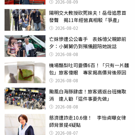
2026-08-09
陽明交大教授砍死妹夫！岳母追思首
發聲 揭11年經營真相駁「爭產」
2026-08-02
亡妹慘遭公公毒手 表姊憶父親節前
夕：小舅舅仍到殯儀館陪她說話
2026-08-08
機場酪梨吐司要價6百！「只有一片麵
包」旅客傻眼 專家揭高價背後原因
2026-08-08
颱風白海豚肆虐！旅客遇返台班機取
消 達人勸「這件事要先做」
2026-08-08
慈濟遭詐走10.6億！ 李怡貞曝女律
師背景提4疑點
2026-08-07