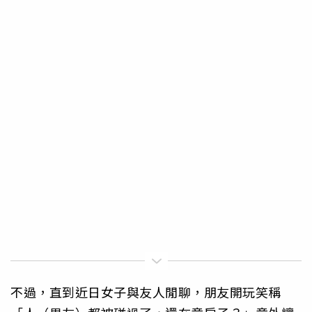
不過，直到近日女子與友人閒聊，朋友開玩笑稱