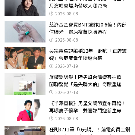
月演唱會爆滿營收大漲73%
2026-08-08
慈濟基金會買BNT遭詐10.6億！內部
信曝光 還原疫苗採購過程
2026-08-08
吳宗憲突認離婚12年 起底「正牌憲
嫂」張葳葳當年隱婚內幕
2026-07-19
旅遊變認親！陸男幫台灣遊客拍照
閒聊驚覺「是失聯大伯」奇蹟重逢
2026-07-18
《半澤直樹》男星父親節宣布再婚！
再曝妻子懷孕 雙喜臨門迎新生命
2026-08-08
狂刷3711筆「0元購」！前電商員工鑽