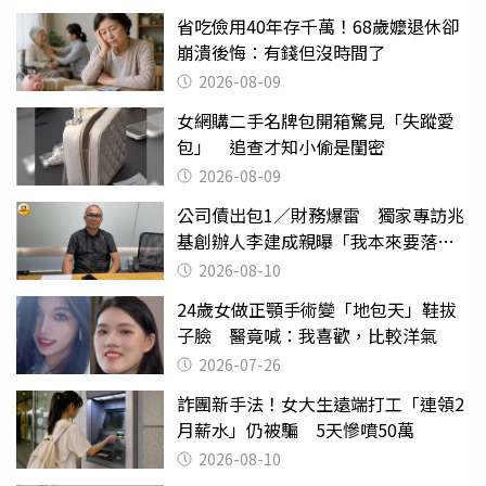
省吃儉用40年存千萬！68歲嬤退休卻
崩潰後悔：有錢但沒時間了
2026-08-09
女網購二手名牌包開箱驚見「失蹤愛
包」 追查才知小偷是閨密
2026-08-09
公司債出包1／財務爆雷 獨家專訪兆
基創辦人李建成親曝「我本來要落
跑」
2026-08-10
24歲女做正顎手術變「地包天」鞋拔
子臉 醫竟喊：我喜歡，比較洋氣
2026-07-26
詐團新手法！女大生遠端打工「連領2
月薪水」仍被騙 5天慘噴50萬
2026-08-10