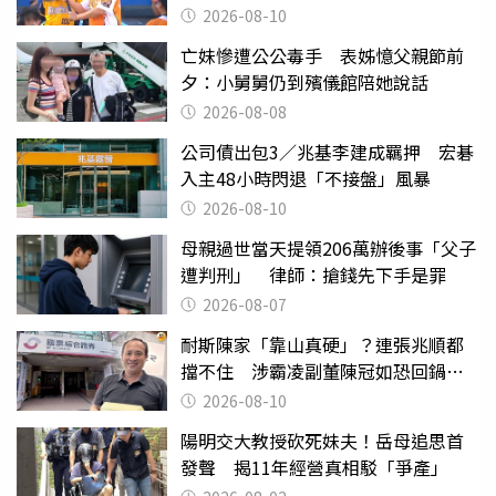
2026-08-10
亡妹慘遭公公毒手 表姊憶父親節前
夕：小舅舅仍到殯儀館陪她說話
2026-08-08
公司債出包3／兆基李建成羈押 宏碁
入主48小時閃退「不接盤」風暴
2026-08-10
母親過世當天提領206萬辦後事「父子
遭判刑」 律師：搶錢先下手是罪
2026-08-07
耐斯陳家「靠山真硬」？連張兆順都
擋不住 涉霸凌副董陳冠如恐回鍋國
票證
2026-08-10
陽明交大教授砍死妹夫！岳母追思首
發聲 揭11年經營真相駁「爭產」