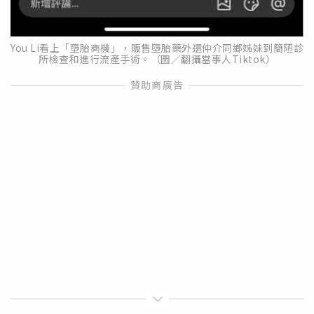
You Li看上「墮胎商機」，販售墮胎藥外還仲介同鄉姊妹到簡陋診
所檢查和進行流產手術。（圖／翻攝當事人Tiktok）