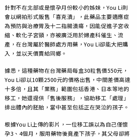
針對不在北部或是懷孕月份較小的姊妹，You Li則
會以網拍形式販售「喜克潰」，此藥品主要適應症
為預防與治療胃及十二指腸潰瘍，因能促進子宮收
縮、軟化子宮頸，亦被廣泛用於婦產科催生、流
產，在台灣屬於醫師處方用藥，You Li卻能大把購
入，並以天價賣給同鄉。
據悉，這種藥物在台灣藥局每盒30粒售價550元，
You Li卻以10顆2500元的價格出售，中間差價高達
十多倍，且其「業務」範圍包括香港、日本等地的
移工，她還提供「售後服務」，協助移工「處理」
排出體內的胚胎，當中甚至包括正在哭泣的孩子。
根據You Li上傳的影片，一位移工誤以為自己僅懷
孕3、4個月，服用藥物後竟產下孩子，其父母卻將