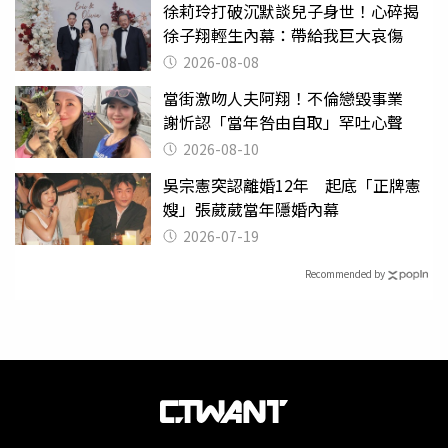
徐莉玲打破沉默談兒子身世！心碎揭
徐子翔輕生內幕：帶給我巨大哀傷
2026-08-08
當街激吻人夫阿翔！不倫戀毀事業
謝忻認「當年咎由自取」罕吐心聲
2026-08-10
吳宗憲突認離婚12年 起底「正牌憲
嫂」張葳葳當年隱婚內幕
2026-07-19
Recommended by