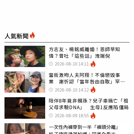
人氣新聞
方志友、楊銘威離婚！恩師早知
情？曾吐「這些話」洩端倪
2026-08-10 14:11
當街激吻人夫阿翔！不倫戀毀事
業 謝忻認「當年咎由自取」罕吐
心聲
2026-08-10 14:12
陪伴8年竟非親孫？兒子車禍亡「祖
父母求驗DNA」 生母1反應陷僵局
2026-08-09 18:55
一次性內褲穿到一半「褲頭分離」
妹子裙底滑落尬爆：同事全看光