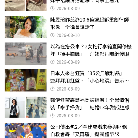
2026-08-09
陳昱瑄詐慈濟10.6億遭起訴重創律師
形象 全律會說話了
2026-08-10
以為在搭公車？2女拖行李箱直闖停機
坪「揮手攔機」 荒謬影片曝網傻眼
2026-08-09
日本人來台狂買「35公斤戰利品」
連拜拜用紅盤、「小心地滑」告示牌
也帶回家
2026-08-09
鄭伊健蒙嘉慧福岡被捕獲！全黑情侶
裝「牽手掃貨」 結婚13年甜成這樣
2026-08-09
公司債出包2／李建成辯未參與財務
自救會轟「又再騙」擬團體訴訟