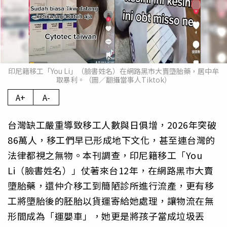
印尼籍移工「You Li」（臉書姓名）在網路黑市大賣墮胎藥，居中牟
取暴利。（圖／翻攝當事人Tiktok）
A+
A-
台灣缺工嚴重導致移工人數與日俱增，2026年突破
86萬人，移工們早已形成地下文化，甚至連台灣的
法律都視之無物。本刊調查，印尼籍移工「You
Li（臉書姓名）」仗著來台12年，在網路黑市大賣
墮胎藥，還仲介移工到簡陋診所進行流產，更有移
工將墮胎後的胚胎以貨運寄給她處理，讓物流在無
形間成為「運嬰車」，她更是將孩子當成垃圾丟