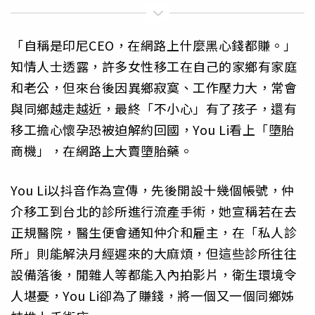
「自稱是印尼CEO，在網路上什麼黑心錢都賺。」
知情人士透露，許多女性移工在自己的家鄉有家庭
和老公，但來台後因異鄉寂寞、工作壓力大，常會
與同鄉越走越近，最終「不小心」有了孩子，還有
移工擔心懷孕恐被迫解約回國，You Li看上「墮胎
商機」，在網路上大賣墮胎藥。
You Li以抖音作為宣傳，先後開設十幾個帳號，仲
介移工到台北的診所進行流產手術，她宣稱若在去
正規醫院，醫生便會通知仲介和雇主，在「私人診
所」則能解決月經遲來的大麻煩，但這些診所往往
設備落後，閒雜人等都能入內拍影片，衛生環境令
人堪憂，You Li卻為了賺錢，將一個又一個同鄉姊