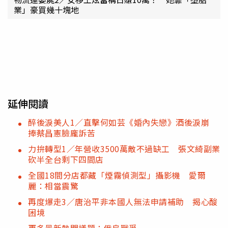
業」豪買幾十塊地
延伸閱讀
醉後淚美人1／直擊何如芸《婚內失戀》酒後淚崩
捧蔡昌憲臉龐訴苦
力拚轉型1／年營收3500萬敵不過缺工 張文綺副業
砍半全台剩下四間店
全國18間分店都藏「煙霧偵測型」攝影機 愛爾
麗：相當震驚
再度爆走3／唐治平非本國人無法申請補助 揭心酸
困境
更多最新熱門議題：俄烏戰爭