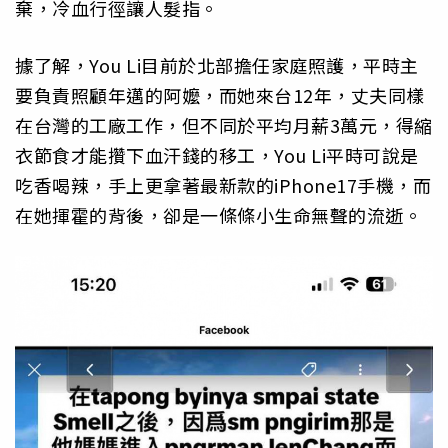
棄，冷血行徑讓人髮指。
據了解，You Li目前於北部擔任家庭照護，平時主
要負責照顧年邁的阿嬤，而她來台12年，丈夫同樣
在台灣的工廠工作，但不同於平均月薪3萬元，得縮
衣節食才能攢下血汗錢的移工，You Li平時可說是
吃香喝辣，手上更拿著最新款的iPhone17手機，而
在她揮霍的背後，卻是一條條小生命無聲的流逝。