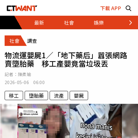
跳至主要內容區塊
下載 APP
最新
社會
娛樂
財經
社會
調查
物流運嬰屍1／「地下藥后」囂張網路
賣墮胎藥 移工產嬰竟當垃圾丟
記者：
陳柔瑜
2026-05-06 06:00
移工
墮胎藥
流產
嬰屍