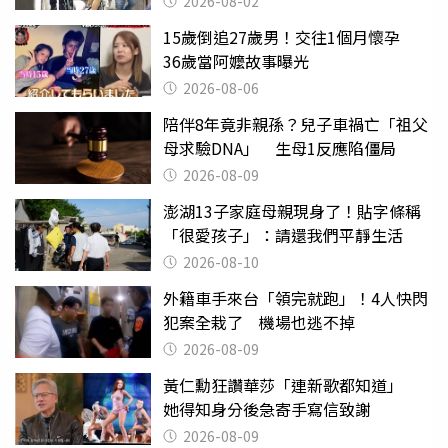
2026-08-02
15歲倒追27歲男！交往1個月懷孕
36歲當阿嬤故事曝光
2026-08-06
陪伴8年竟非親孫？兒子車禍亡「祖父
母求驗DNA」 生母1反應陷僵局
2026-08-09
澎湖13子家庭母親現身了！貼字條稱
「很愛孩子」：請還我們平靜生活
2026-08-10
外籍車手來台「領完就跑」！4人快閃
犯案全栽了 機場也逃不掉
2026-08-09
黃仁勳狂讚華莎「連新歌都知道」
她得知身分後急寄手寫信致謝
2026-08-09