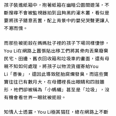
孩子裝進紙箱中，抱著紙箱在幽暗公園間遊蕩，不
斷搜尋不會被監視器拍到且夠黑的灌木叢，看似是
要將孩子隨意丟置，配上背景中的嬰兒哭聲更讓人
不寒而慄。
而那些被扼殺在媽媽肚子裡的孩子下場同樣悽慘，
You Li在網路上囂張貼出移工們將其骨肉丟棄廢棄
民宅、田邊、舊衣回收箱和垃圾車的畫面，還有母
親不知如何處理，將孩子以物流貨運寄給You
Li「善後」，還因此導致胚胎腐爛發臭，而這些寶
寶往往已有數月大，在母體裡長出眼睛和四肢雛
形，祂們卻被稱為「小螞蟻」甚至是「垃圾」，沒
有機會看世界一眼就被扼殺。
知情人士透露，You Li極其猖狂，總在網路上不斷