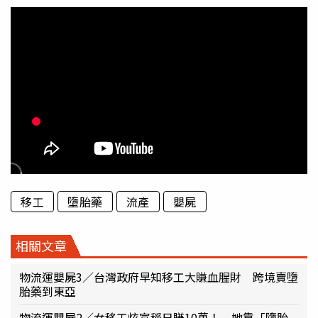
移工
墮胎藥
流產
嬰屍
相關文章
物流運嬰屍3／台灣政府早知移工大賺血腥財 跨境賣墮
胎藥到東亞
物流運嬰屍2／女移工炫富稱日賺10萬！ 她靠「墮胎