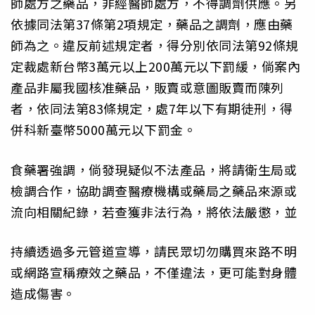
師處方之藥品，非經醫師處方，不得調劑供應。另
依據同法第37條第2項規定，藥品之調劑，應由藥
師為之。違反前述規定者，得分別依同法第92條規
定裁處新台幣3萬元以上200萬元以下罰緩，倘案內
產品非屬我國核准藥品，販賣或意圖販賣而陳列
者，依同法第83條規定，處7年以下有期徒刑，得
併科新臺幣5000萬元以下罰金。
食藥署強調，倘發現疑似不法產品，將請衛生局或
檢調合作，協助調查醫療機構或藥局之藥品來源或
流向相關紀錄，若查獲非法行為，將依法嚴懲，並
持續透過多元管道宣導，請民眾切勿購買來路不明
或網路宣稱療效之藥品，不僅違法，更可能對身體
造成傷害。