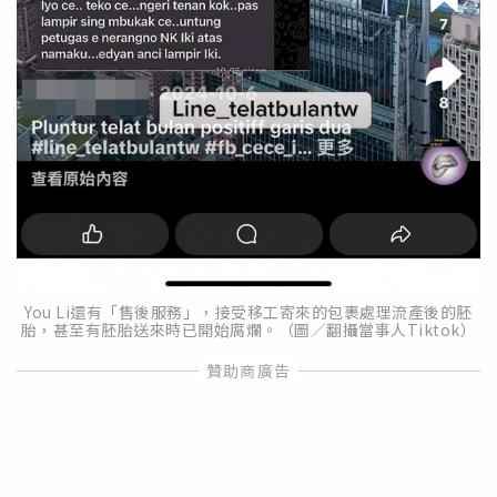
You Li還有「售後服務」，接受移工寄來的包裹處理流產後的胚
胎，甚至有胚胎送來時已開始腐爛。（圖／翻攝當事人Tiktok）