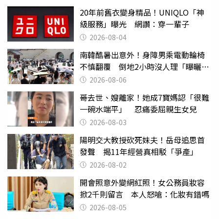
20年前舊衣變身精品！UNIQLO「神
級服務」曝光 網讚：穿一輩子
2026-08-04
南韓酷暑出意外！身障男乘電動輪椅
不慎翻覆 倒地2小時沒人理「曝曬
亡」
2026-08-06
哥去世、嫂離家！她成7寶媽認「很難
一碗水端平」 忍痛委屈親生女兒
2026-08-03
陽明交大教授砍死妹夫！岳母追思首
發聲 揭11年經營真相駁「爭產」
2026-08-02
開會照意外變網紅照！女公務員妝容
掀2千則留言 本人怒嗆：化妝有錯嗎
2026-08-05