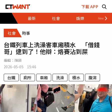
跳至主要內容區塊
下載 APP
最新
社會
娛樂
財經
社會
時事
台鐵列車上洗澡害車廂積水 「借錢
哥」逮到了！他辯：烙賽沾到屎
編輯：
陳頡
2026-05-05 15:46
台鐵
廁所
車廂
洗澡
積水
腹瀉