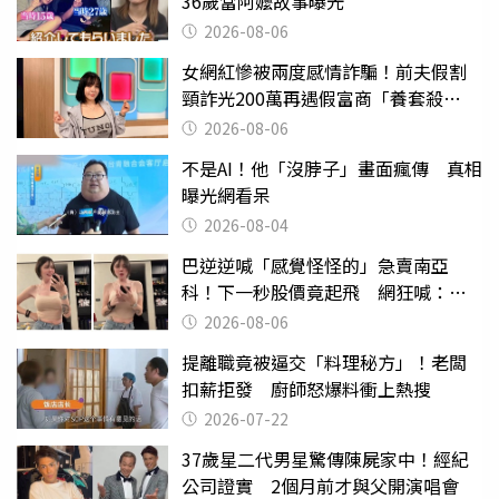
36歲當阿嬤故事曝光
2026-08-06
女網紅慘被兩度感情詐騙！前夫假割
頸詐光200萬再遇假富商「養套殺
2000萬」
2026-08-06
不是AI！他「沒脖子」畫面瘋傳 真相
曝光網看呆
2026-08-04
巴逆逆喊「感覺怪怪的」急賣南亞
科！下一秒股價竟起飛 網狂喊：大V
天龍
2026-08-06
提離職竟被逼交「料理秘方」！老闆
扣薪拒發 廚師怒爆料衝上熱搜
2026-07-22
37歲星二代男星驚傳陳屍家中！經紀
公司證實 2個月前才與父開演唱會