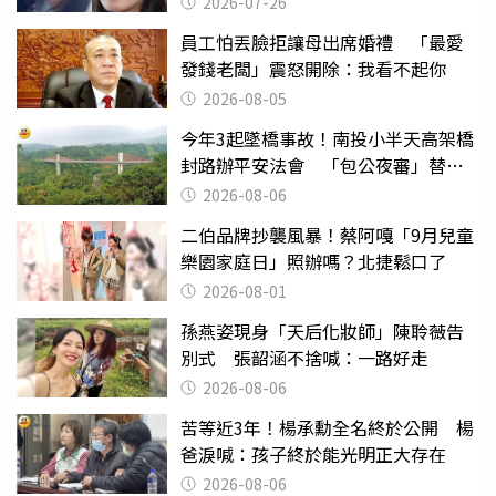
2026-07-26
員工怕丟臉拒讓母出席婚禮 「最愛
發錢老闆」震怒開除：我看不起你
2026-08-05
今年3起墜橋事故！南投小半天高架橋
封路辦平安法會 「包公夜審」替亡
魂伸冤
2026-08-06
二伯品牌抄襲風暴！蔡阿嘎「9月兒童
樂園家庭日」照辦嗎？北捷鬆口了
2026-08-01
孫燕姿現身「天后化妝師」陳聆薇告
別式 張韶涵不捨喊：一路好走
2026-08-06
苦等近3年！楊承勳全名終於公開 楊
爸淚喊：孩子終於能光明正大存在
2026-08-06