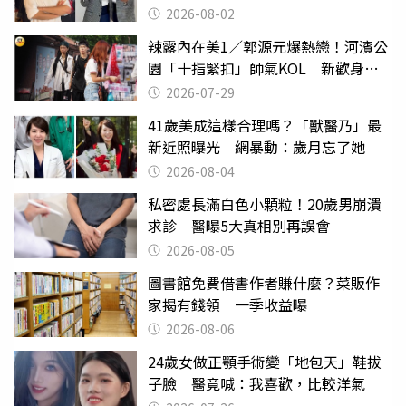
2026-08-02
辣露內在美1／郭源元爆熱戀！河濱公
園「十指緊扣」帥氣KOL 新歡身份
曝光
2026-07-29
41歲美成這樣合理嗎？「獸醫乃」最
新近照曝光 網暴動：歲月忘了她
2026-08-04
私密處長滿白色小顆粒！20歲男崩潰
求診 醫曝5大真相別再誤會
2026-08-05
圖書館免費借書作者賺什麼？菜販作
家揭有錢領 一季收益曝
2026-08-06
24歲女做正顎手術變「地包天」鞋拔
子臉 醫竟喊：我喜歡，比較洋氣