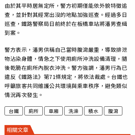
由於其平時居無定所，警方初期僅能依外貌特徵追
查，並針對其經常出沒的地點加強巡查。經過多日
巡查，鐵路警察局日前終於在板橋車站將潘男查緝
到案。
警方表示，潘男供稱自己當時腹瀉嚴重，導致排泄
物沾染身體，情急之下使用廁所沖洗設備清理，隨
後乾脆在廁所內脫衣沖洗。警方強調，潘男行為已
違反《鐵路法》第71條規定，將依法裁處。台鐵也
呼籲旅客共同維護公共環境與乘車秩序，避免類似
情況再次發生。
台鐵
廁所
車廂
洗澡
積水
腹瀉
相關文章