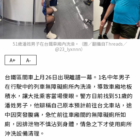
51歲潘姓男子在台鐵車廂內洗澡。（圖／翻攝自Threads／
@23_lyxnnn）
A+
A-
台鐵區間車上月26日出現離譜一幕。1名中年男子
在行駛中的列車無障礙廁所內洗澡，導致車廂地板
積水，讓大批乘客當場傻眼。警方日前找到51歲的
潘姓男子，他辯稱自己原本預計前往台北車站，途
中因突發腹痛，急忙前往車廂間的無障礙廁所如
廁，因排泄物不慎沾到身體，情急之下才使用廁所
沖洗設備清理。