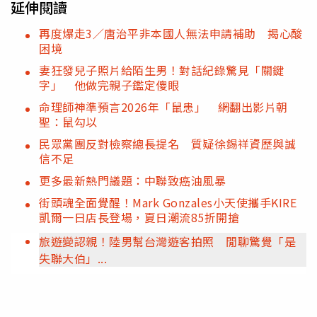
延伸閱讀
再度爆走3／唐治平非本國人無法申請補助 揭心酸
困境
妻狂發兒子照片給陌生男！對話紀錄驚見「關鍵
字」 他做完親子鑑定傻眼
命理師神準預言2026年「鼠患」 網翻出影片朝
聖：鼠勾以
民眾黨團反對檢察總長提名 質疑徐錫祥資歷與誠
信不足
更多最新熱門議題：中聯致癌油風暴
街頭魂全面覺醒！Mark Gonzales小天使攜手KIRE
凱爾一日店長登場，夏日潮流85折開搶
旅遊變認親！陸男幫台灣遊客拍照 閒聊驚覺「是
失聯大伯」...