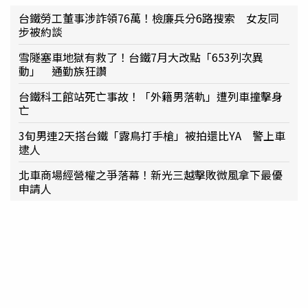
台鐵勞工董事涉詐領76萬！檢廉兵分6路搜索 女友同
步被約談
雪隧塞車地獄有救了！台鐵7月大改點「653列次異
動」 通勤族狂讚
台鐵科工館站死亡事故！「外籍男落軌」遭列車撞擊身
亡
3旬男連2天搭台鐵「露鳥打手槍」被拍還比YA 警上車
逮人
北車商場經營權之爭落幕！新光三越擊敗微風拿下最優
申請人