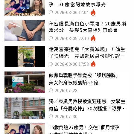
孕 36歲當阿嬤故事曝光
2026-08-06 17:04
私密處長滿白色小顆粒！20歲男崩
潰求診 醫曝5大真相別再誤會
2026-08-05 22:10
億萬富豪遭兒「大義滅親」！偷生
子怕曝光 竟盜鄰居身份辦假證落
戶
2026-08-06 17:53
做卵巢囊腫手術竟被「誤切膀胱」
美女終身被毀獲賠5.5億
2026-07-28
獨／東吳男教授被瘋狂迷戀 女學生
寄信「分屍吃掉」30次騷擾！認罪免
關
2026-07-30
15歲倒追27歲男！交往1個月懷孕