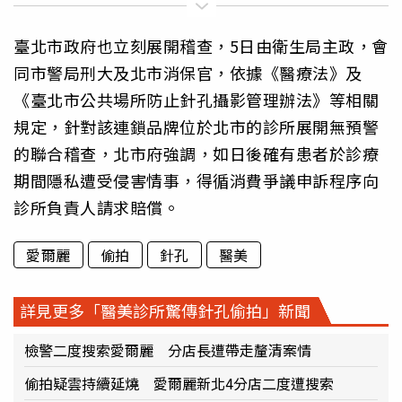
臺北市政府也立刻展開稽查，5日由衛生局主政，會
同市警局刑大及北市消保官，依據《醫療法》及
《臺北市公共場所防止針孔攝影管理辦法》等相關
規定，針對該連鎖品牌位於北市的診所展開無預警
的聯合稽查，北市府強調，如日後確有患者於診療
期間隱私遭受侵害情事，得循消費爭議申訴程序向
診所負責人請求賠償。
愛爾麗
偷拍
針孔
醫美
詳見更多「醫美診所驚傳針孔偷拍」新聞
檢警二度搜索愛爾麗 分店長遭帶走釐清案情
偷拍疑雲持續延燒 愛爾麗新北4分店二度遭搜索