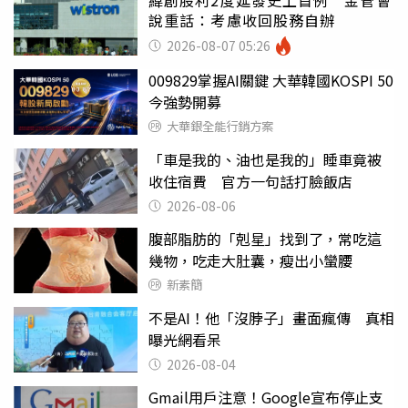
緯創股利2度延發史上首例 金管會
說重話：考慮收回股務自辦
2026-08-07 05:26
009829掌握AI關鍵 大華韓國KOSPI 50
今強勢開募
大華銀全能行銷方案
「車是我的、油也是我的」睡車竟被
收住宿費 官方一句話打臉飯店
2026-08-06
腹部脂肪的「剋星」找到了，常吃這
幾物，吃走大肚囊，瘦出小蠻腰
新素簡
不是AI！他「沒脖子」畫面瘋傳 真相
曝光網看呆
2026-08-04
Gmail用戶注意！Google宣布停止支