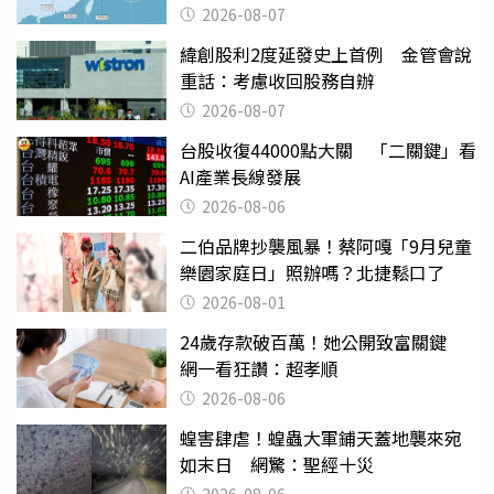
2026-08-07
緯創股利2度延發史上首例 金管會說
重話：考慮收回股務自辦
2026-08-07
台股收復44000點大關 「二關鍵」看
AI產業長線發展
2026-08-06
二伯品牌抄襲風暴！蔡阿嘎「9月兒童
樂園家庭日」照辦嗎？北捷鬆口了
2026-08-01
24歲存款破百萬！她公開致富關鍵
網一看狂讚：超孝順
2026-08-06
蝗害肆虐！蝗蟲大軍鋪天蓋地襲來宛
如末日 網驚：聖經十災
2026-08-06