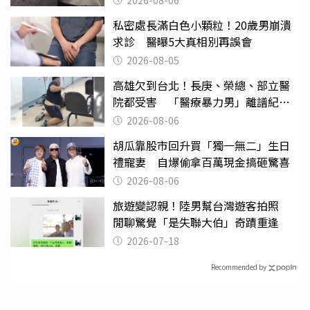
私密處長滿白色小顆粒！20歲男崩潰
求診 醫曝5大真相別再誤會
2026-08-05
高雄欠到台北！長庚、榮總、部立醫
院都受害 「醫療暴力男」離譜紀錄
曝光
2026-08-06
胡瓜靠股市回升買「獨一無二」生日
禮寵妻 自爆偷拿百萬現金搞砸驚喜
2026-08-06
旅遊變認親！陸男幫台灣遊客拍照
閒聊驚覺「是失聯大伯」奇蹟重逢
2026-07-18
Recommended by