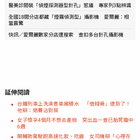
醫美診間裝「偵煙探測器型針孔」惹議 專家列3點辨識
全國18間分店都藏「煙霧偵測型」攝影機 愛爾麗：相
當震驚
快訊／愛爾麗數家分店遭搜索 查扣多台針孔攝影機
延伸閱讀
台鐵列車上洗澡害車廂積水 「借錢哥」逮到了！
他辯：烙賽沾到屎
女子懷孕4個月不想去產檢 突出血一查已胎死腹中
6週
開輔助駕駛跑高速化妝、吃飯 女司機辯「心裡在