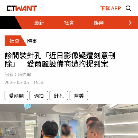
跳至主要內容區塊
下載 APP
最新
社會
娛樂
財經
社會
時事
診間裝針孔「近日影像疑遭刻意刪
除」 愛爾麗設備商遭拘提到案
記者：
陳柔瑜
2026-05-05 15:50
愛爾麗
偷拍
針孔
醫美