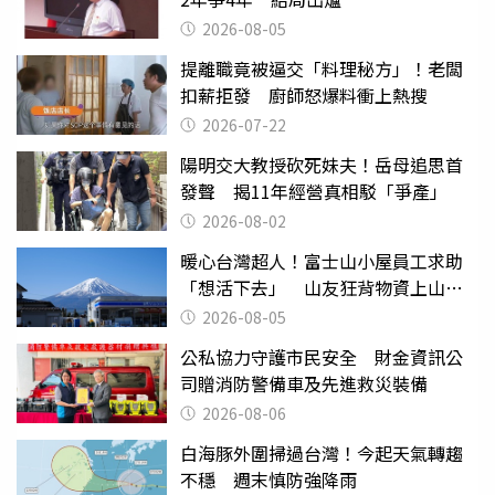
2026-08-05
提離職竟被逼交「料理秘方」！老闆
扣薪拒發 廚師怒爆料衝上熱搜
2026-07-22
陽明交大教授砍死妹夫！岳母追思首
發聲 揭11年經營真相駁「爭產」
2026-08-02
暖心台灣超人！富士山小屋員工求助
「想活下去」 山友狂背物資上山：
台灣真的是寶島
2026-08-05
公私協力守護市民安全 財金資訊公
司贈消防警備車及先進救災裝備
2026-08-06
白海豚外圍掃過台灣！今起天氣轉趨
不穩 週末慎防強降雨