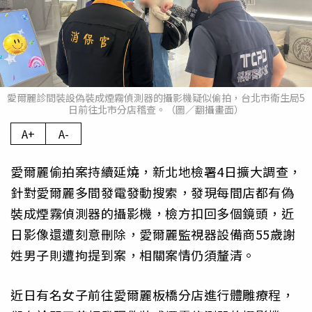
愛爾麗診間裝設偽裝成煙霧偵測器的攝影機疑似偷拍，台北市衛生局5
日前往北市分店稽查。（圖／翻攝畫面）
A+
A-
愛爾麗偷拍案持續延燒，新北地檢署4日擴大調查，
針對愛爾麗多間發電發動搜索，發現每間店都有偽
裝成煙霧偵測器的攝影機，檢方扣回多個鏡頭，近
日影像還遭刻意刪除，愛爾麗監視器設備商55歲謝
姓男子則遭拘提到案，相關案情仍須釐清。
近日有名女子前往愛爾麗板橋分店進行體雕療程，