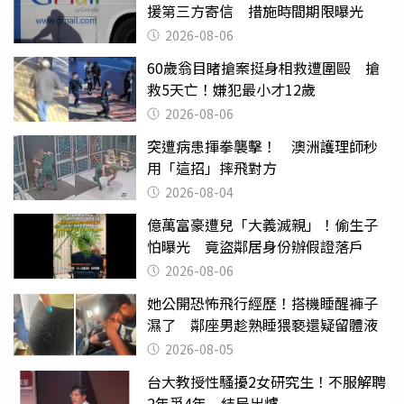
援第三方寄信 措施時間期限曝光
2026-08-06
60歲翁目睹搶案挺身相救遭圍毆 搶
救5天亡！嫌犯最小才12歲
2026-08-06
突遭病患揮拳襲擊！ 澳洲護理師秒
用「這招」摔飛對方
2026-08-04
億萬富豪遭兒「大義滅親」！偷生子
怕曝光 竟盜鄰居身份辦假證落戶
2026-08-06
她公開恐怖飛行經歷！搭機睡醒褲子
濕了 鄰座男趁熟睡猥褻還疑留體液
2026-08-05
台大教授性騷擾2女研究生！不服解聘
2年爭4年 結局出爐