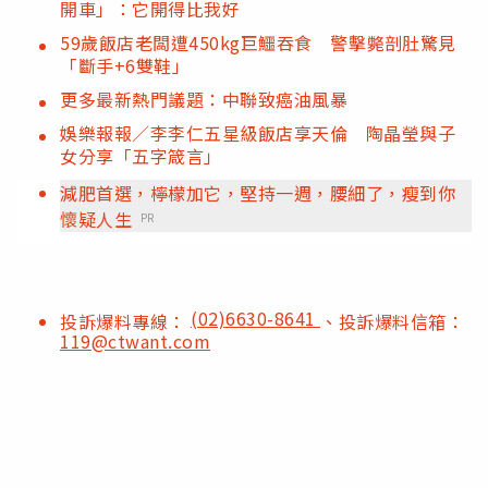
開車」：它開得比我好
59歲飯店老闆遭450kg巨鱷吞食 警擊斃剖肚驚見
「斷手+6雙鞋」
更多最新熱門議題：中聯致癌油風暴
娛樂報報／李李仁五星級飯店享天倫 陶晶瑩與子
女分享「五字箴言」
減肥首選，檸檬加它，堅持一週，腰細了，瘦到你
懷疑人生
PR
(02)6630-8641
投訴爆料專線：
、投訴爆料信箱：
119@ctwant.com