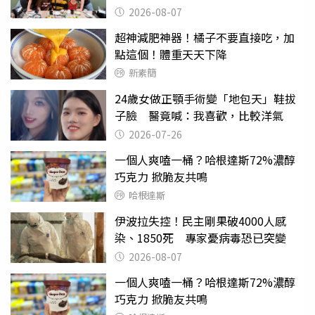
2026-08-07
超神減肥神器！橘子不要直接吃，加
點這個！體重天天下降
新素簡
24歲女做正顎手術變「地包天」鞋拔
子臉 醫竟喊：我喜歡，比較洋氣
2026-07-26
一個人爽嗑一桶？哈根達斯72%濃醇
巧克力 掀脆友共鳴
哈根達斯
伊波拉失控！民主剛果破4000人感
染、1850死 專家憂病毒恐已突變
2026-08-07
一個人爽嗑一桶？哈根達斯72%濃醇
巧克力 掀脆友共鳴