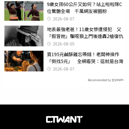
9歲女孩60公斤又如何？站上啦啦隊C
位驚艷全場 千萬網友被圈粉
2026-08-07
地表最強老爸！11歲女慘遭侵犯 父
「假冒她」騙噁狼上門後連轟2槍復仇
2026-08-05
買195元鹹酥雞忘帶錢！老闆神操作
「倒找5元」 全網看哭：這就是台灣
2026-08-07
Recommended by