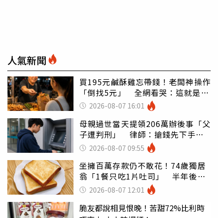
人氣新聞
買195元鹹酥雞忘帶錢！老闆神操作
「倒找5元」 全網看哭：這就是台
灣
2026-08-07 16:01
母親過世當天提領206萬辦後事「父
子遭判刑」 律師：搶錢先下手是
罪
2026-08-07 09:55
坐擁百萬存款仍不敢花！74歲獨居
翁「1餐只吃1片吐司」 半年後暴
瘦嚇壞女兒
2026-08-07 12:01
脆友都說相見恨晚！苦甜72%比利時