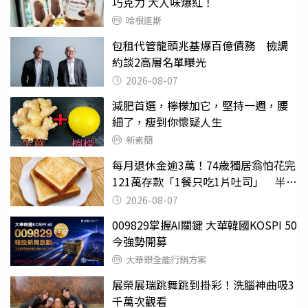
巧克力 大人味爆紅！
哈根達斯
包租代管龍頭兆基爆百億債務 檢調
約談2高層名單曝光
2026-08-07
減肥首選，檸檬加它，堅持一週，腰
細了，瘦到你懷疑人生
新素簡
每月退休金逾3萬！74歲獨居翁怕花完
121萬存款「1餐只吃1片吐司」 半年
後暴瘦嚇壞女兒
2026-08-07
009829掌握AI關鍵 大華韓國KOSPI 50
今強勢開募
大華銀全能行銷方案
展榮展瑞跳舞跳到掛彩！洗腦神曲吸3
千萬次觀看