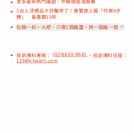
更多最新熱門議題：中聯致癌油風暴
3台人涉禮品卡詐騙慘了！美警逮人揭「作案4步
驟」 最重關15年
肚腩一抓一大把，只需1個雞蛋，用一個瘦一個
PR
(02)6630-8641
投訴爆料專線：
、投訴爆料信箱：
119@ctwant.com