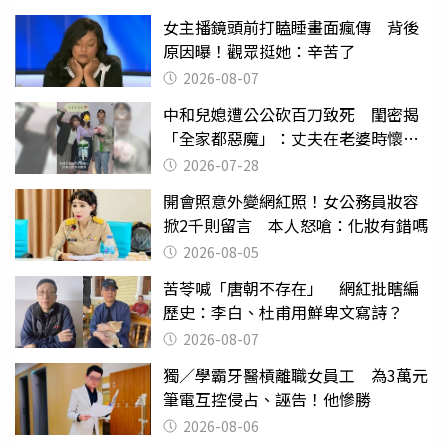
女主播鏡頭前打瞌睡畫面瘋傳 背後
原因曝！觀眾挺她：辛苦了
2026-08-07
中和兒媳遭公公砍百刀致死 閨密揭
「全家都惡魔」：丈夫在老婆時懷孕
摔東西
2026-07-28
開會照意外變網紅照！女公務員妝容
掀2千則留言 本人怒嗆：化妝有錯嗎
2026-08-05
苦苓喊「唐朝不存在」 網紅批瞎編
歷史：李白、杜甫用鮮卑文寫詩？
2026-08-07
獨／學霸牙醫槓離職女員工 為3萬元
筆電互控侵占、誣告！他慘勝
2026-08-06