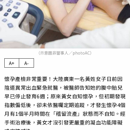
（示意圖非當事人／photoAC）
A+
A-
懷孕產檢非常重要！大陸廣東一名黃姓女子日前因
陰道異常出血緊急就醫，被醫師告知她的腹中胎兒
早已停止發育6週；原來黃女自知懷孕，但初期發現
指數偏低後，卻未依醫囑定期追蹤，才發生懷孕4個
月有1個半月時間在「稽留流產」狀態而不自知。經
手術治療後，黃女才沒引發更嚴重的凝血功能障礙