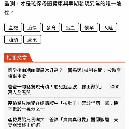
監測，才是確保母體健康與早期發現異常的唯一途
徑。
產檢
胎停
發育
出血
懷孕
大陸
汕頭
廣東
相關文章
懷孕後血糖血壓異常升高？ 醫揭與1機制有關：按時產
檢很重要
爸爸一句話驚現奇蹟！胎兒超音波「露出微笑」 5000
萬人全看哭
產檢驚見胎兒在媽媽腹中「拉肚子」確診罕病 醫：機
率低於十萬分之一
產檢見胎兒咧嘴笑！爸讚「寶寶真可愛」醫卻皺眉 夫
妻崩潰終止妊娠