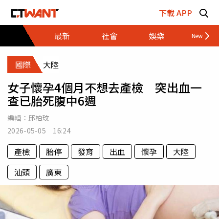
跳至主要內容區塊
下載 APP
最新
社會
娛樂
財經
國際
大陸
女子懷孕4個月不想去產檢 突出血一
查已胎死腹中6週
編輯：
邱柏玟
2026-05-05 16:24
產檢
胎停
發育
出血
懷孕
大陸
汕頭
廣東