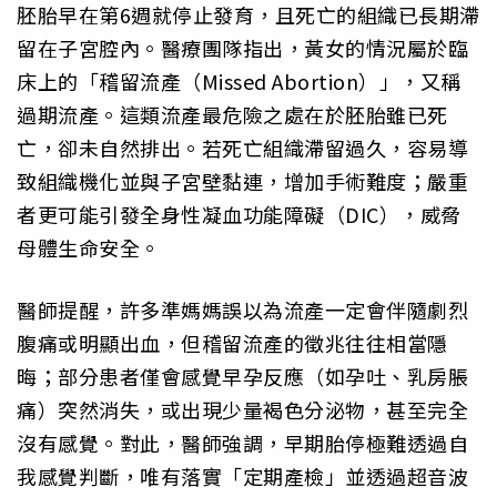
胚胎早在第6週就停止發育，且死亡的組織已長期滯
留在子宮腔內。醫療團隊指出，黃女的情況屬於臨
床上的「稽留流產（Missed Abortion）」，又稱
過期流產。這類流產最危險之處在於胚胎雖已死
亡，卻未自然排出。若死亡組織滯留過久，容易導
致組織機化並與子宮壁黏連，增加手術難度；嚴重
者更可能引發全身性凝血功能障礙（DIC），威脅
母體生命安全。
醫師提醒，許多準媽媽誤以為流產一定會伴隨劇烈
腹痛或明顯出血，但稽留流產的徵兆往往相當隱
晦；部分患者僅會感覺早孕反應（如孕吐、乳房脹
痛）突然消失，或出現少量褐色分泌物，甚至完全
沒有感覺。對此，醫師強調，早期胎停極難透過自
我感覺判斷，唯有落實「定期產檢」並透過超音波