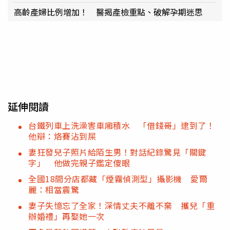
高齡產婦比例增加！ 醫揭產檢重點、破解孕期迷思
延伸閱讀
台鐵列車上洗澡害車廂積水 「借錢哥」逮到了！
他辯：烙賽沾到屎
妻狂發兒子照片給陌生男！對話紀錄驚見「關鍵
字」 他做完親子鑑定傻眼
全國18間分店都藏「煙霧偵測型」攝影機 愛爾
麗：相當震驚
妻子失憶忘了全家！深情丈夫不離不棄 攜兒「重
辦婚禮」再娶她一次