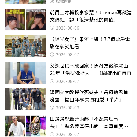
哈根達斯
前員工才轉投李多慧！Joeman再談建
文爆紅 認「很清楚他的價值」
2026-08-06
《陽光女子》串流上線！7.7億票房電
影在家就能看
2026-08-07
父逝世也不敢回家！男殺友後躲深山
21年「活得像野人」 1關鍵出面自首
2026-08-07
陽明交大教授砍死妹夫！岳母追思首
發聲 揭11年經營真相駁「爭產」
2026-08-02
田路路怒轟曹雨婷「不配當理事
長」！點名姜厚任出面 本尊首度回
應了
2026-08-07