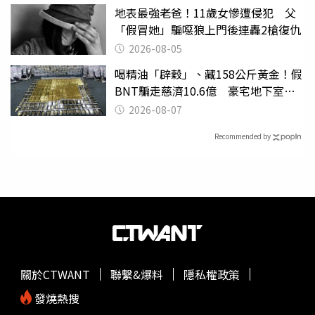
地表最強老爸！11歲女慘遭侵犯 父
「假冒她」騙噁狼上門後連轟2槍復仇
2026-08-05
喝精油「辟穀」、藏158公斤黃金！假
BNT騙走慈濟10.6億 豪宅地下室竟
挖出乾鮑金庫
2026-08-07
Recommended by
關於CTWANT
聯繫&爆料
隱私權政策
發燒熱搜