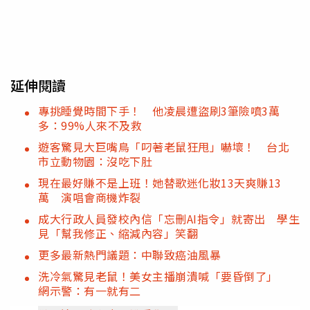
延伸閱讀
專挑睡覺時間下手！ 他凌晨遭盜刷3筆險噴3萬
多：99%人來不及救
遊客驚見大巨嘴鳥「叼著老鼠狂甩」嚇壞！ 台北
市立動物園：沒吃下肚
現在最好賺不是上班！她替歌迷化妝13天爽賺13
萬 演唱會商機炸裂
成大行政人員發校內信「忘刪AI指令」就寄出 學生
見「幫我修正、縮減內容」笑翻
更多最新熱門議題：中聯致癌油風暴
洗冷氣驚見老鼠！美女主播崩潰喊「要昏倒了」
網示警：有一就有二