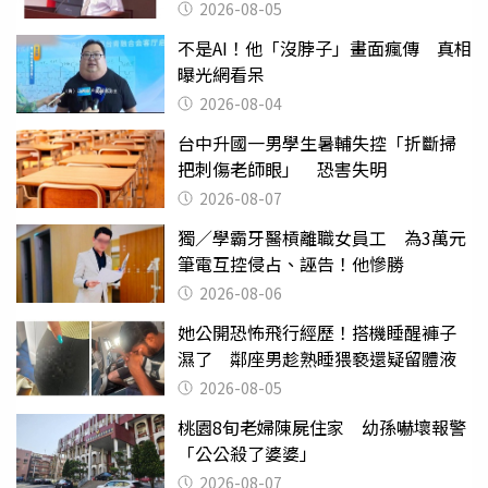
2026-08-05
不是AI！他「沒脖子」畫面瘋傳 真相
曝光網看呆
2026-08-04
台中升國一男學生暑輔失控「折斷掃
把刺傷老師眼」 恐害失明
2026-08-07
獨／學霸牙醫槓離職女員工 為3萬元
筆電互控侵占、誣告！他慘勝
2026-08-06
她公開恐怖飛行經歷！搭機睡醒褲子
濕了 鄰座男趁熟睡猥褻還疑留體液
2026-08-05
桃園8旬老婦陳屍住家 幼孫嚇壞報警
「公公殺了婆婆」
2026-08-07