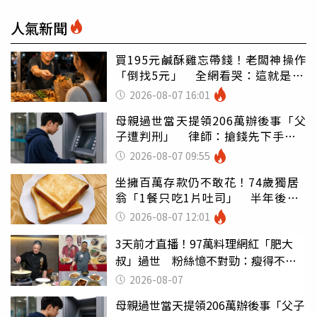
人氣新聞
買195元鹹酥雞忘帶錢！老闆神操作
「倒找5元」 全網看哭：這就是台
灣
2026-08-07 16:01
母親過世當天提領206萬辦後事「父
子遭判刑」 律師：搶錢先下手是
罪
2026-08-07 09:55
坐擁百萬存款仍不敢花！74歲獨居
翁「1餐只吃1片吐司」 半年後暴
瘦嚇壞女兒
2026-08-07 12:01
3天前才直播！97萬料理網紅「肥大
叔」過世 粉絲憶不對勁：瘦得不合
理
2026-08-07
母親過世當天提領206萬辦後事「父子