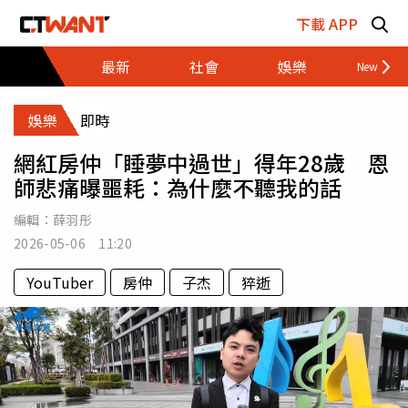
跳至主要內容區塊
下載 APP
最新
社會
娛樂
財經
娛樂
即時
網紅房仲「睡夢中過世」得年28歲 恩
師悲痛曝噩耗：為什麼不聽我的話
編輯：
薛羽彤
2026-05-06 11:20
YouTuber
房仲
子杰
猝逝