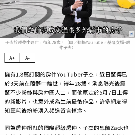
子杰於睡夢中過世，得年28歲。（圖／翻攝YouTube／基隆女婿-房
仲子杰）
A+
A-
擁有1.8萬訂閱的房仲YouTuber子杰，近日驚傳已
於3天前在睡夢中離世，得年28歲。消息曝光後震
驚不少粉絲與房仲圈人士，而他原定於5月7日上傳
的新影片，也意外成為生前最後作品，許多網友得
知噩耗後紛紛湧入頻道留言悼念。
同為房仲網紅的國際超級房仲、子杰的恩師Zack也