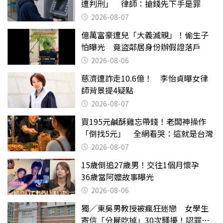
遭判刑」 律師：搶錢先下手是罪
2026-08-07
億萬富豪遭兒「大義滅親」！偷生子
怕曝光 竟盜鄰居身份辦假證落戶
2026-08-06
慈濟遭詐走10.6億！ 李怡貞曝女律
師背景提4疑點
2026-08-07
買195元鹹酥雞忘帶錢！老闆神操作
「倒找5元」 全網看哭：這就是台灣
2026-08-07
15歲倒追27歲男！交往1個月懷孕
36歲當阿嬤故事曝光
2026-08-06
獨／東吳男教授被瘋狂迷戀 女學生
寄信「分屍吃掉」30次騷擾！認罪免