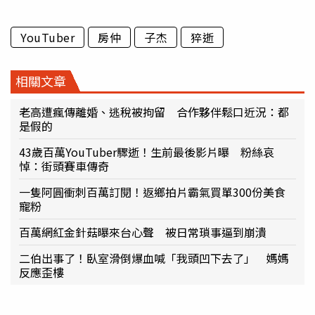
YouTuber
房仲
子杰
猝逝
相關文章
老高遭瘋傳離婚、逃稅被拘留 合作夥伴鬆口近況：都
是假的
43歲百萬YouTuber驟逝！生前最後影片曝 粉絲哀
悼：街頭賽車傳奇
一隻阿圓衝刺百萬訂閱！返鄉拍片霸氣買單300份美食
寵粉
百萬網紅金針菇曝來台心聲 被日常瑣事逼到崩潰
二伯出事了！臥室滑倒爆血喊「我頭凹下去了」 媽媽
反應歪樓