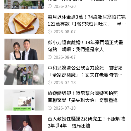
關
2026-07-30
每月退休金逾3萬！74歲獨居翁怕花完
121萬存款「1餐只吃1片吐司」 半年
後暴瘦嚇壞女兒
2026-08-07
彭小刀證實離婚！14年豪門婚正式畫
句點 親曝：我們還是家人
2026-08-07
中和兒媳遭公公砍百刀致死 閨密揭
「全家都惡魔」：丈夫在老婆時懷孕
摔東西
2026-07-28
旅遊變認親！陸男幫台灣遊客拍照
閒聊驚覺「是失聯大伯」奇蹟重逢
2026-07-18
台大教授性騷擾2女研究生！不服解聘
2年爭4年 結局出爐