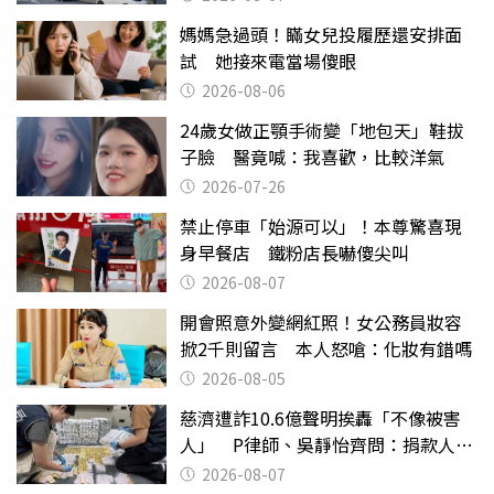
媽媽急過頭！瞞女兒投履歷還安排面
試 她接來電當場傻眼
2026-08-06
24歲女做正顎手術變「地包天」鞋拔
子臉 醫竟喊：我喜歡，比較洋氣
2026-07-26
禁止停車「始源可以」！本尊驚喜現
身早餐店 鐵粉店長嚇傻尖叫
2026-08-07
開會照意外變網紅照！女公務員妝容
掀2千則留言 本人怒嗆：化妝有錯嗎
2026-08-05
慈濟遭詐10.6億聲明挨轟「不像被害
人」 P律師、吳靜怡齊問：捐款人有
權知道真相
2026-08-07