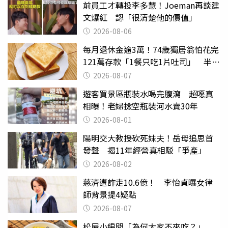
前員工才轉投李多慧！Joeman再談建
文爆紅 認「很清楚他的價值」
2026-08-06
每月退休金逾3萬！74歲獨居翁怕花完
121萬存款「1餐只吃1片吐司」 半年
後暴瘦嚇壞女兒
2026-08-07
遊客買景區瓶裝水喝完腹瀉 超噁真
相曝！老婦撿空瓶裝河水賣30年
2026-08-01
陽明交大教授砍死妹夫！岳母追思首
發聲 揭11年經營真相駁「爭產」
2026-08-02
慈濟遭詐走10.6億！ 李怡貞曝女律
師背景提4疑點
2026-08-07
松屋小編問「為何大家不來吃？」