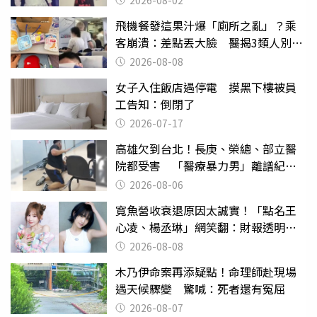
飛機餐發這果汁爆「廁所之亂」？乘
客崩潰：差點丟大臉 醫揭3類人別亂
喝
2026-08-08
女子入住飯店遇停電 摸黑下樓被員
工告知：倒閉了
2026-07-17
高雄欠到台北！長庚、榮總、部立醫
院都受害 「醫療暴力男」離譜紀錄
曝光
2026-08-06
寬魚營收衰退原因太誠實！「點名王
心凌、楊丞琳」網笑翻：財報透明度
滿分
2026-08-08
木乃伊命案再添疑點！命理師赴現場
遇天候驟變 驚喊：死者還有冤屈
2026-08-07