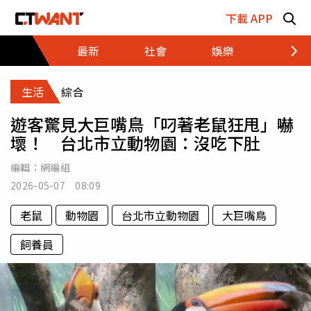
跳至主要內容區塊
下載 APP
最新
社會
娛樂
財經
生活
綜合
遊客驚見大巨嘴鳥「叼著老鼠狂甩」嚇
壞！ 台北市立動物園：沒吃下肚
編輯：
網編組
2026-05-07 08:09
老鼠
動物園
台北市立動物園
大巨嘴鳥
飼養員