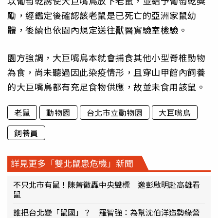
以葡萄乾誘使大巨嘴鳥放下老鼠，並給予葡萄乾獎
勵，經鑑定後確認該老鼠是已死亡的亞洲家鼠幼
體，後續也依園內規定送往獸醫實驗室檢驗。
園方強調，大巨嘴鳥本就會捕食其他小型脊椎動物
為食，尚未聽過因此染疫情形，且穿山甲館內飼養
的大巨嘴鳥都有充足食物供應，故並未食用該鼠。
老鼠
動物園
台北市立動物園
大巨嘴鳥
飼養員
詳見更多「雙北鼠患危機」新聞
不只北市有鼠！陳菁徽轟中央雙標 邀彭啟明赴高雄看
鼠
誰把台北變「鼠國」？ 羅智強：為幫沈伯洋造勢綠營