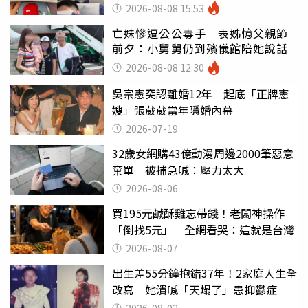
別亂喝
2026-08-08 15:53
亡妹慘遭公公毒手 表姊憶父親節
前夕：小舅舅仍到殯儀館陪她說話
2026-08-08 12:30
吳宗憲突認離婚12年 起底「正牌憲
嫂」張葳葳當年隱婚內幕
2026-07-19
32歲女網購43億動漫周邊2000筆惡意
棄單 被捕急喊：壓力太大
2026-08-06
買195元鹹酥雞忘帶錢！老闆神操作
「倒找5元」 全網看哭：這就是台灣
2026-08-07
出生差55分鐘抱錯37年！2家庭人生全
改寫 她潰喊「天塌了」患抑鬱症
2026-08-02