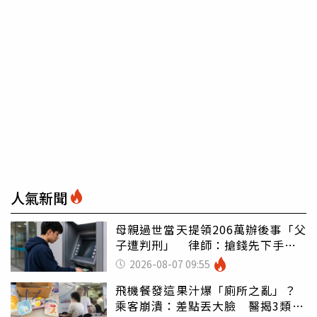
人氣新聞
母親過世當天提領206萬辦後事「父
子遭判刑」 律師：搶錢先下手是
罪
2026-08-07 09:55
飛機餐發這果汁爆「廁所之亂」？
乘客崩潰：差點丟大臉 醫揭3類人