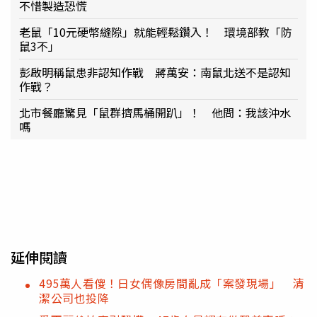
不惜製造恐慌
老鼠「10元硬幣縫隙」就能輕鬆鑽入！ 環境部教「防
鼠3不」
彭啟明稱鼠患非認知作戰 蔣萬安：南鼠北送不是認知
作戰？
北市餐廳驚見「鼠群擠馬桶開趴」！ 他問：我該沖水
嗎
延伸閱讀
495萬人看傻！日女偶像房間亂成「案發現場」 清
潔公司也投降