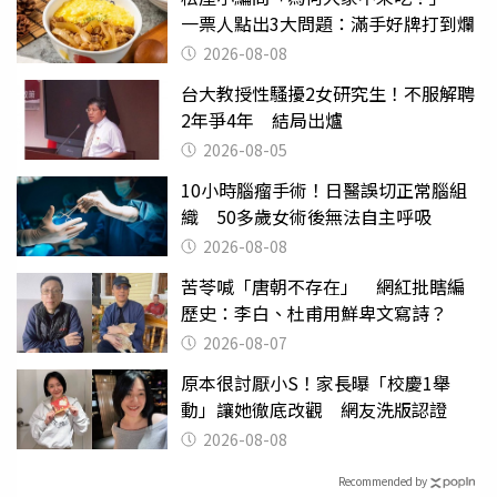
一票人點出3大問題：滿手好牌打到爛
2026-08-08
台大教授性騷擾2女研究生！不服解聘
2年爭4年 結局出爐
2026-08-05
10小時腦瘤手術！日醫誤切正常腦組
織 50多歲女術後無法自主呼吸
2026-08-08
苦苓喊「唐朝不存在」 網紅批瞎編
歷史：李白、杜甫用鮮卑文寫詩？
2026-08-07
原本很討厭小S！家長曝「校慶1舉
動」讓她徹底改觀 網友洗版認證
2026-08-08
Recommended by