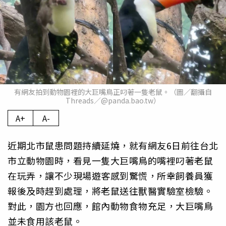
有網友拍到動物園裡的大巨嘴鳥正叼著一隻老鼠。（圖／翻攝自
Threads／@panda.bao.tw）
A+
A-
近期北市鼠患問題持續延燒，就有網友6日前往台北
市立動物園時，看見一隻大巨嘴鳥的嘴裡叼著老鼠
在玩弄，讓不少現場遊客感到驚慌，所幸飼養員獲
報後及時趕到處理，將老鼠送往獸醫實驗室檢驗。
對此，園方也回應，館內動物食物充足，大巨嘴鳥
並未食用該老鼠。