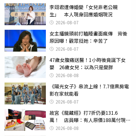
李翊君遭傳婚變「女兒非老公親
生」 本人現身回應婚姻現況
2026-08-07
女主播鏡頭前打瞌睡畫面瘋傳 背後
原因曝！觀眾挺她：辛苦了
2026-08-07
47歲女腹痛送醫！1小時後竟誕下女
嬰 26歲女兒：以為只是變胖
2026-08-08
《陽光女子》串流上線！7.7億票房電
影在家就能看
2026-08-07
故宮《龍藏經》打7折仍要131.6
萬！ 店員曝：有人原價188萬付現購
買
2026-08-08