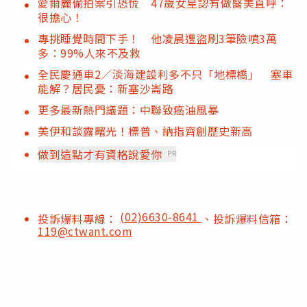
愛爾麗偷拍案引恐慌 47歲女星認有做醫美直呼：
很擔心！
專挑睡覺時間下手！ 他凌晨遭盜刷3筆險噴3萬
多：99%人來不及救
全民慶通車2／淡海建設利多不只「地標橋」 塞車
能解？居民憂：新塞沙崙路
更多最新熱門議題：中聯致癌油風暴
美伊和談露曙光！標普、納指齊創歷史新高
做到這點才有資格說愛你
PR
(02)6630-8641
投訴爆料專線：
、投訴爆料信箱：
119@ctwant.com