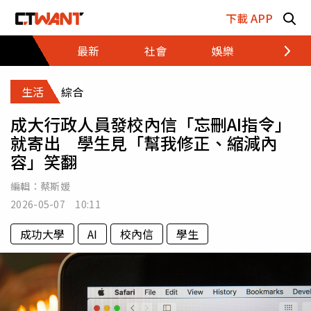
跳至主要內容區塊
下載 APP
最新
社會
娛樂
財經
生活
綜合
成大行政人員發校內信「忘刪AI指令」
就寄出 學生見「幫我修正、縮減內
容」笑翻
編輯：
蔡斯媛
2026-05-07 10:11
成功大學
AI
校內信
學生