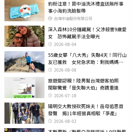
豹粉注意！買中油洗沐禮盒送無所事
事小海豹洗臉髮帶
台灣中油股份有限公司
深入森林10分鐘藏屍！父涉殺害9歲愛
女 恐怖藏屍手法全曝光
2026-08-04
55歲女攀「八大秀」失聯4天！同行山
友已獲救 女兒急求助：剩我媽媽還
沒找到
2026-08-08
旅遊變認親！陸男幫台灣遊客拍照
閒聊驚覺「是失聯大伯」奇蹟重逢
2026-07-18
陽明交大教授砍死妹夫！岳母追思首
發聲 揭11年經營真相駁「爭產」
2026-08-02
不斷更新／颱風白海豚逼近！9日颱風