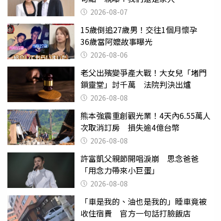
2026-08-07
15歲倒追27歲男！交往1個月懷孕
36歲當阿嬤故事曝光
2026-08-06
老父出殯變爭產大戰！大女兒「堵門
鎖靈堂」討千萬 法院判決出爐
2026-08-08
熊本強震重創觀光業！4天內6.55萬人
次取消訂房 損失逾4億台幣
2026-08-08
許富凱父親節開唱淚崩 思念爸爸
「用念力帶來小巨蛋」
2026-08-08
「車是我的、油也是我的」睡車竟被
收住宿費 官方一句話打臉飯店