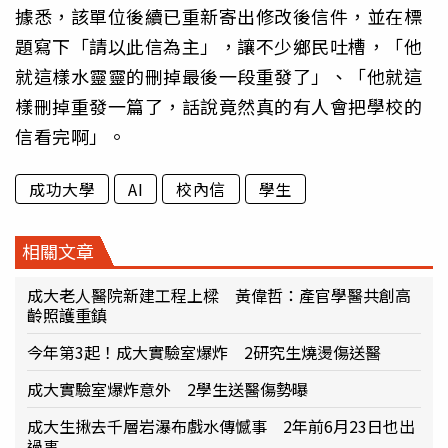
據悉，該單位後續已重新寄出修改後信件，並在標
題寫下「請以此信為主」，讓不少鄉民吐槽，「他
就這樣水靈靈的刪掉最後一段重發了」、「他就這
樣刪掉重發一篇了，話說竟然真的有人會把學校的
信看完啊」。
成功大學
AI
校內信
學生
相關文章
成大老人醫院新建工程上樑 黃偉哲：產官學醫共創高
齡照護重鎮
今年第3起！成大實驗室爆炸 2研究生燒燙傷送醫
成大實驗室爆炸意外 2學生送醫傷勢曝
成大生揪去千層岩瀑布戲水傳憾事 2年前6月23日也出
過事