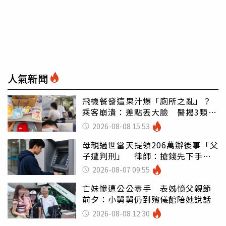
人氣新聞
飛機餐發這果汁爆「廁所之亂」？
乘客崩潰：差點丟大臉 醫揭3類人
別亂喝
2026-08-08 15:53
母親過世當天提領206萬辦後事「父
子遭判刑」 律師：搶錢先下手是
罪
2026-08-07 09:55
亡妹慘遭公公毒手 表姊憶父親節
前夕：小舅舅仍到殯儀館陪她說話
2026-08-08 12:30