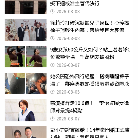
擬下週核准主管代決行
2026-08-08
徐莉玲打破沉默談兒子身世！心碎揭
徐子翔輕生內幕：帶給我巨大哀傷
2026-08-08
9歲女孩60公斤又如何？站上啦啦隊C
位驚艷全場 千萬網友被圈粉
2026-08-07
她公開恐怖飛行經歷！搭機睡醒褲子
濕了 鄰座男趁熟睡猥褻還疑留體液
2026-08-05
慈濟遭詐走10.6億！ 李怡貞曝女律
師背景提4疑點
2026-08-07
彭小刀證實離婚！14年豪門婚正式畫
句點 親曝：我們還是家人