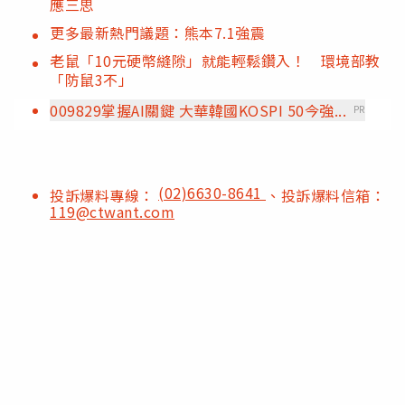
應三思
更多最新熱門議題：熊本7.1強震
老鼠「10元硬幣縫隙」就能輕鬆鑽入！ 環境部教
「防鼠3不」
009829掌握AI關鍵 大華韓國KOSPI 50今強...
PR
(02)6630-8641
投訴爆料專線：
、投訴爆料信箱：
119@ctwant.com