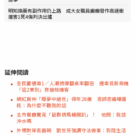
明知換藥有副作用仍上路 成大女職員癲癇發作高速衝
撞害1死4傷判決出爐
延伸閱讀
全民慶通車1／人潮擠爆翻桌率翻倍 通車見新商機
「這2業別」齊搶桃機客
網紅房仲「睡夢中過世」得年28歲 恩師悲痛曝噩
耗：為什麼不聽我的話
北市餐廳驚見「鼠群擠馬桶開趴」！ 他問：我該
沖水嗎
外甥對岸丟飯碗 劉世芳強調守法做事：到陸生活