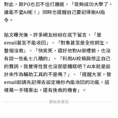
對此，原PO也忍不住打趣道，「受夠成功大學了，
誰能不愛AI呢！」同時也提醒自己要記得刪AI指
令。
貼文曝光後，許多網友紛紛在底下留言，「是
email甚至不能收回」、「對象甚至是全校師生，
整個沒救」、「快笑死，還好他對AI很禮貌，也沒
有說一些亂七八糟的」、「利用AI校稿與修正自己
的贅詞，我覺得性質也沒那麼糟糕吧？AI本就是設
計來作為輔助工具的不是嗎？」、「提醒大家，發
email前請先記得去設定幾秒內能收回的功能，這
樣萬一手殘寄出，還有挽救的機會」。