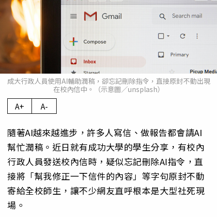
成大行政人員使用AI輔助潤稿，卻忘記刪除指令，直接原封不動出現
在校內信中。（示意圖／unsplash）
A+
A-
隨著AI越來越進步，許多人寫信、做報告都會請AI
幫忙潤稿。近日就有成功大學的學生分享，有校內
行政人員發送校內信時，疑似忘記刪除AI指令，直
接將「幫我修正一下信件的內容」等字句原封不動
寄給全校師生，讓不少網友直呼根本是大型社死現
場。