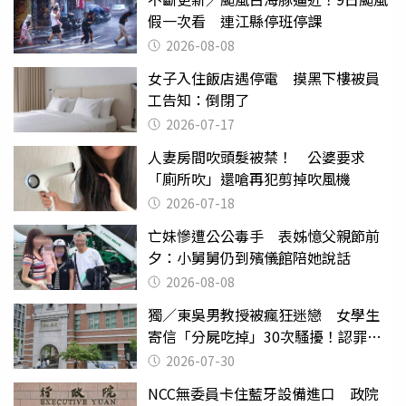
假一次看 連江縣停班停課
2026-08-08
女子入住飯店遇停電 摸黑下樓被員
工告知：倒閉了
2026-07-17
人妻房間吹頭髮被禁！ 公婆要求
「廁所吹」還嗆再犯剪掉吹風機
2026-07-18
亡妹慘遭公公毒手 表姊憶父親節前
夕：小舅舅仍到殯儀館陪她說話
2026-08-08
獨／東吳男教授被瘋狂迷戀 女學生
寄信「分屍吃掉」30次騷擾！認罪免
關
2026-07-30
NCC無委員卡住藍牙設備進口 政院