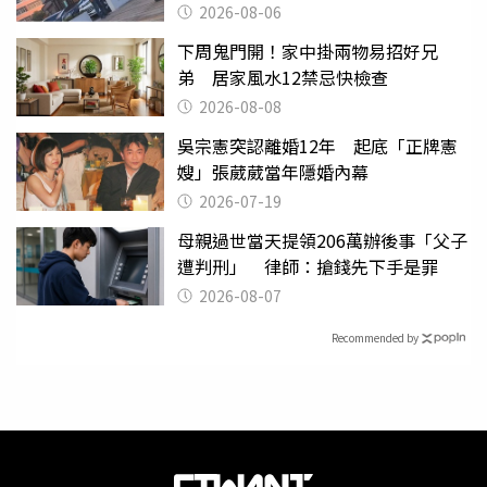
2026-08-06
下周鬼門開！家中掛兩物易招好兄
弟 居家風水12禁忌快檢查
2026-08-08
吳宗憲突認離婚12年 起底「正牌憲
嫂」張葳葳當年隱婚內幕
2026-07-19
母親過世當天提領206萬辦後事「父子
遭判刑」 律師：搶錢先下手是罪
2026-08-07
Recommended by