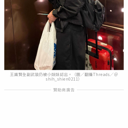
王識賢全副武裝仍被小妹妹認出。（圖／翻攝Threads／＠
shih_shien0211）