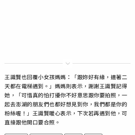
王識賢也回覆小女孩媽媽：「跟妳好有緣，連著二
天都在電梯遇到。」媽媽則表示，謝謝王識賢記得
她，「可惜真的怕打擾你不好意思跟你要拍照，一
起去澎湖的朋友們也都好想見到你，我們都是你的
粉絲喔！」王識賢暖心表示，下次若再遇到他，可
直接跟他開口要合照。