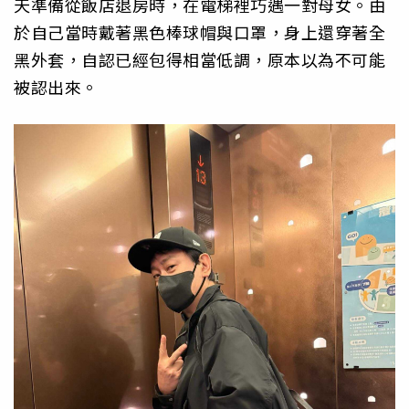
天準備從飯店退房時，在電梯裡巧遇一對母女。由
於自己當時戴著黑色棒球帽與口罩，身上還穿著全
黑外套，自認已經包得相當低調，原本以為不可能
被認出來。