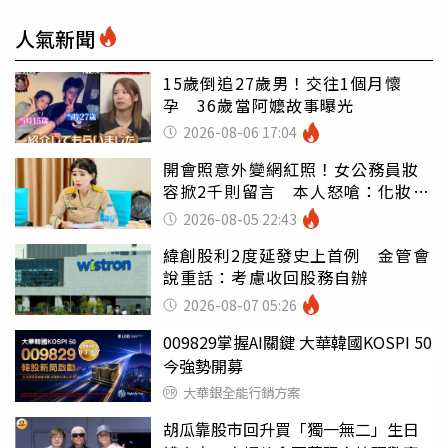
人氣新聞
15歲倒追27歲男！交往1個月懷
孕 36歲當阿嬤故事曝光
2026-08-06 17:04
開會照意外變網紅照！女公務員妝
容掀2千則留言 本人怒嗆：化妝有
錯嗎
2026-08-05 22:43
緯創股利2度延發史上首例 金管會
說重話：考慮收回股務自辦
2026-08-07 05:26
009829掌握AI關鍵 大華韓國KOSPI 50
今強勢開募
大華銀全能行銷方案
胡瓜靠股市回升買「獨一無二」生日