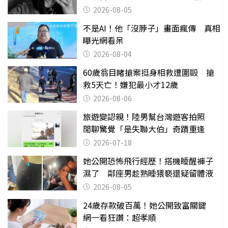
2026-08-05
不是AI！他「沒脖子」畫面瘋傳 真相
曝光網看呆
2026-08-04
60歲翁目睹搶案挺身相救遭圍毆 搶
救5天亡！嫌犯最小才12歲
2026-08-06
旅遊變認親！陸男幫台灣遊客拍照
閒聊驚覺「是失聯大伯」奇蹟重逢
2026-07-18
她公開恐怖飛行經歷！搭機睡醒褲子
濕了 鄰座男趁熟睡猥褻還疑留體液
2026-08-05
24歲存款破百萬！她公開致富關鍵
網一看狂讚：超孝順