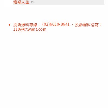
懷疑人生
PR
(02)6630-8641
投訴爆料專線：
、投訴爆料信箱：
119@ctwant.com