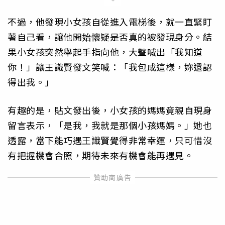
不過，他發現小女孩自從進入電梯後，就一直緊盯
著自己看，讓他開始懷疑是否真的被發現身分。結
果小女孩突然舉起手指向他，大聲喊出「我知道
你！」讓王識賢發文笑喊：「我包成這樣，妳還認
得出我。」
有趣的是，貼文發出後，小女孩的媽媽竟親自現身
留言表示，「是我，我就是那個小孩媽媽。」她也
透露，當下能巧遇王識賢覺得非常幸運，只可惜沒
有把握機會合照，期待未來有機會能再遇見。