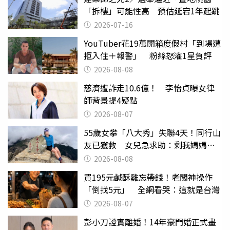
「拆樓」可能性高 預估延宕1年起跳
2026-07-16
YouTuber花19萬開箱度假村「到場遭
拒入住＋報警」 粉絲怒灌1星負評
2026-08-08
慈濟遭詐走10.6億！ 李怡貞曝女律
師背景提4疑點
2026-08-07
55歲女攀「八大秀」失聯4天！同行山
友已獲救 女兒急求助：剩我媽媽還
沒找到
2026-08-08
買195元鹹酥雞忘帶錢！老闆神操作
「倒找5元」 全網看哭：這就是台灣
2026-08-07
彭小刀證實離婚！14年豪門婚正式畫