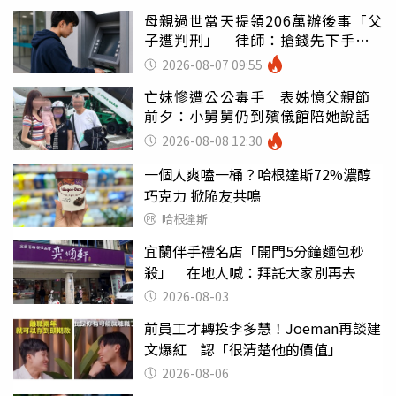
母親過世當天提領206萬辦後事「父
子遭判刑」 律師：搶錢先下手是
罪
2026-08-07 09:55
亡妹慘遭公公毒手 表姊憶父親節
前夕：小舅舅仍到殯儀館陪她說話
2026-08-08 12:30
一個人爽嗑一桶？哈根達斯72%濃醇
巧克力 掀脆友共鳴
哈根達斯
宜蘭伴手禮名店「開門5分鐘麵包秒
殺」 在地人喊：拜託大家別再去
2026-08-03
前員工才轉投李多慧！Joeman再談建
文爆紅 認「很清楚他的價值」
2026-08-06