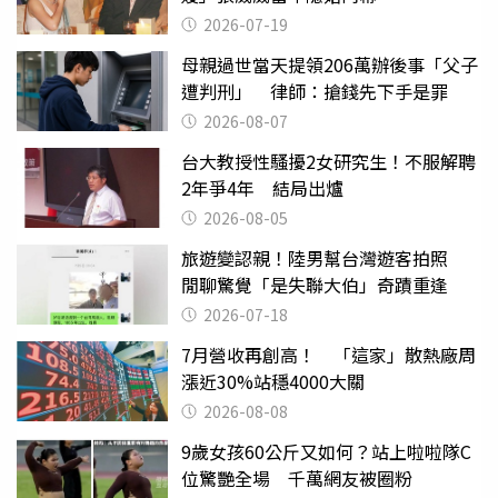
2026-07-19
母親過世當天提領206萬辦後事「父子
遭判刑」 律師：搶錢先下手是罪
2026-08-07
台大教授性騷擾2女研究生！不服解聘
2年爭4年 結局出爐
2026-08-05
旅遊變認親！陸男幫台灣遊客拍照
閒聊驚覺「是失聯大伯」奇蹟重逢
2026-07-18
7月營收再創高！ 「這家」散熱廠周
漲近30%站穩4000大關
2026-08-08
9歲女孩60公斤又如何？站上啦啦隊C
位驚艷全場 千萬網友被圈粉