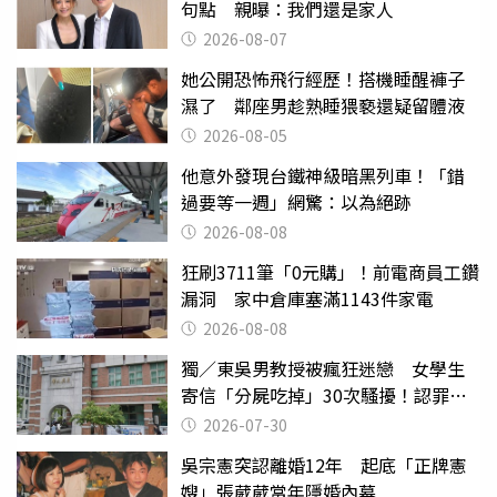
句點 親曝：我們還是家人
2026-08-07
她公開恐怖飛行經歷！搭機睡醒褲子
濕了 鄰座男趁熟睡猥褻還疑留體液
2026-08-05
他意外發現台鐵神級暗黑列車！「錯
過要等一週」網驚：以為絕跡
2026-08-08
狂刷3711筆「0元購」！前電商員工鑽
漏洞 家中倉庫塞滿1143件家電
2026-08-08
獨／東吳男教授被瘋狂迷戀 女學生
寄信「分屍吃掉」30次騷擾！認罪免
關
2026-07-30
吳宗憲突認離婚12年 起底「正牌憲
嫂」張葳葳當年隱婚內幕