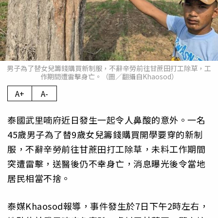
男子為了替女兒籌錢購買新制服，不辭辛勞前往甘蔗田打工除草，工
作期間遭雷擊身亡。（圖／翻攝自Khaosod）
A+
A-
泰國武里喃府近日發生一起令人鼻酸的意外。一名
45歲男子為了替9歲女兒籌錢購買開學要穿的新制
服，不辭辛勞前往甘蔗田打工除草，未料工作期間
突遭雷擊，送醫後仍不幸身亡，消息曝光後令當地
居民相當不捨。
泰媒Khaosod報導，事件發生於7日下午2時左右，