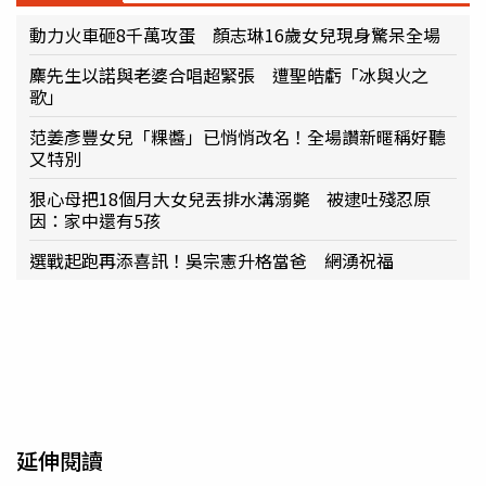
動力火車砸8千萬攻蛋 顏志琳16歲女兒現身驚呆全場
麋先生以諾與老婆合唱超緊張 遭聖皓虧「冰與火之
歌」
范姜彥豐女兒「粿醬」已悄悄改名！全場讚新暱稱好聽
又特別
狠心母把18個月大女兒丟排水溝溺斃 被逮吐殘忍原
因：家中還有5孩
選戰起跑再添喜訊！吳宗憲升格當爸 網湧祝福
延伸閱讀