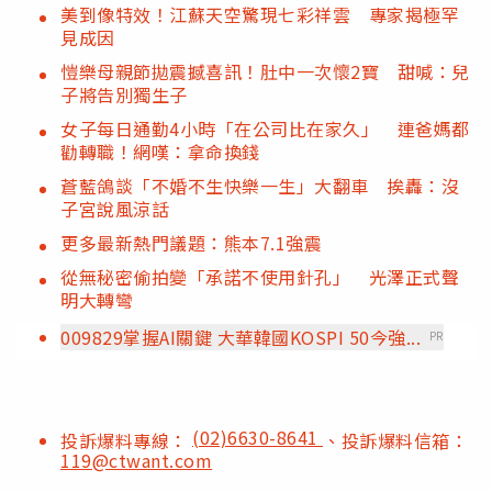
美到像特效！江蘇天空驚現七彩祥雲 專家揭極罕
見成因
愷樂母親節拋震撼喜訊！肚中一次懷2寶 甜喊：兒
子將告別獨生子
女子每日通勤4小時「在公司比在家久」 連爸媽都
勸轉職！網嘆：拿命換錢
蒼藍鴿談「不婚不生快樂一生」大翻車 挨轟：沒
子宮說風涼話
更多最新熱門議題：熊本7.1強震
從無秘密偷拍變「承諾不使用針孔」 光澤正式聲
明大轉彎
009829掌握AI關鍵 大華韓國KOSPI 50今強...
PR
(02)6630-8641
投訴爆料專線：
、投訴爆料信箱：
119@ctwant.com