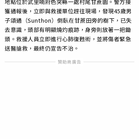
地點位於武里喃府色突縣一處村尾甘蔗園。警方接
獲通報後，立即與救援單位趕往現場，發現45歲男
子頌通（Sunthon）倒臥在甘蔗田旁的樹下，已失
去意識，頭部有明顯燒灼痕跡，身旁則放著一把鋤
頭。救援人員立即進行心肺復甦術，並將傷者緊急
送醫搶救，最終仍宣告不治。