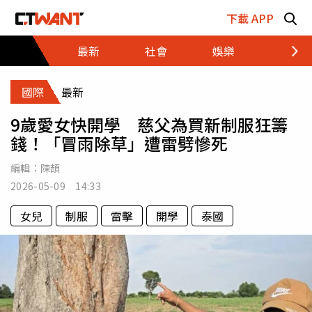
跳至主要內容區塊
下載 APP
最新
社會
娛樂
財經
國際
最新
9歲愛女快開學 慈父為買新制服狂籌
錢！「冒雨除草」遭雷劈慘死
編輯：
陳頡
2026-05-09 14:33
女兒
制服
雷擊
開學
泰國