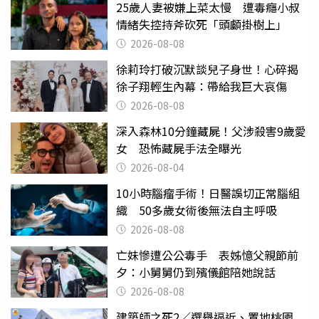
25歲人妻被嫌上菜太慢 遭毒癮小叔
情緒失控持斧砍死「頭顱掛樹上」
2026-08-08
徐莉玲打破沉默談兒子身世！心碎揭
徐子翔輕生內幕：帶給我巨大哀傷
2026-08-08
深入森林10分鐘藏屍！父涉殺害9歲愛
女 恐怖藏屍手法全曝光
2026-08-04
10小時腦瘤手術！日醫誤切正常腦組
織 50多歲女術後無法自主呼吸
2026-08-08
亡妹慘遭公公毒手 表姊憶父親節前
夕：小舅舅仍到殯儀館陪她說話
2026-08-08
建築師之死2／選舉逼近、置地桃園