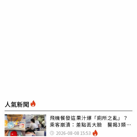
人氣新聞
飛機餐發這果汁爆「廁所之亂」？
乘客崩潰：差點丟大臉 醫揭3類人
別亂喝
2026-08-08 15:53