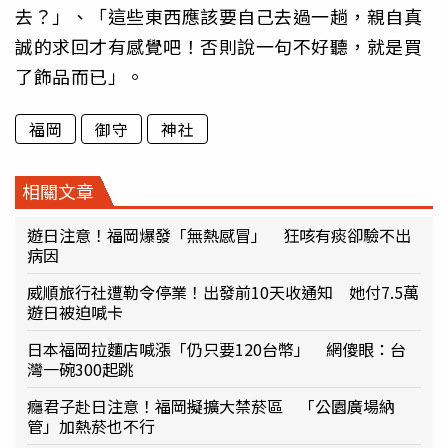
去？」、「這些東西應該要自己去過一趟，親自真
誠的求回才有感覺吧！否則說一句不好聽，就是買
了飾品而已」。
福岡
御守
神社
相關文章
遊日注意！福岡爆發「無熱感冒」 狂咳有痰卻驗不出
病因
威順旅行社遭勒令停業！出發前10天收通知 她付7.5萬
遊日被迫喊卡
日本福岡拉麵店喊漲「仍只要120台幣」 網傻眼：台
灣一碗300起跳
癮君子赴日注意！福岡擬擴大禁菸區 「公園廣場納
管」加熱菸也不行