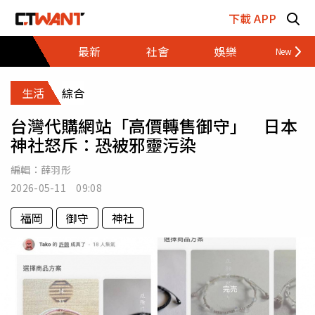
跳至主要內容區塊
下載 APP
最新
社會
娛樂
財經
生活
綜合
台灣代購網站「高價轉售御守」 日本
神社怒斥：恐被邪靈污染
編輯：
薛羽彤
2026-05-11 09:08
福岡
御守
神社