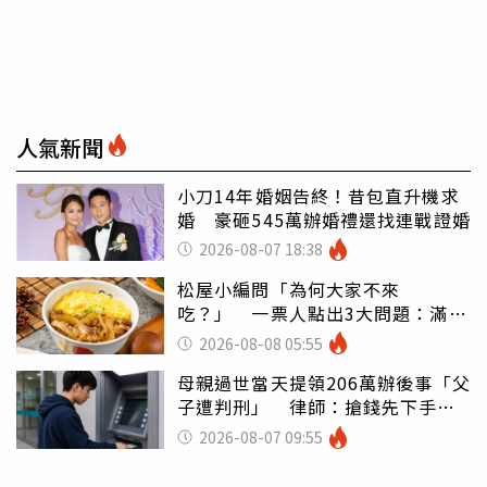
人氣新聞
小刀14年婚姻告終！昔包直升機求
婚 豪砸545萬辦婚禮還找連戰證婚
2026-08-07 18:38
松屋小編問「為何大家不來
吃？」 一票人點出3大問題：滿手
好牌打到爛
2026-08-08 05:55
母親過世當天提領206萬辦後事「父
子遭判刑」 律師：搶錢先下手是
罪
2026-08-07 09:55