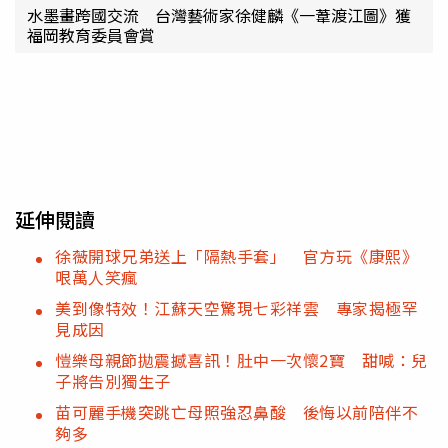
水墨畫跨國交流 台灣藝術家徐健麟《一葦渡江圖》獲
福岡教育委員會賞
延伸閱讀
徐薇開球兄弟送上「隔熱手套」 官方玩《康熙》
哏萬人笑瘋
美到像特效！江蘇天空驚現七彩祥雲 專家揭極罕
見成因
愷樂母親節拋震撼喜訊！肚中一次懷2寶 甜喊：兒
子將告別獨生子
苗可麗手機突跳亡母照強忍鼻酸 後悔以前陪伴不
夠多