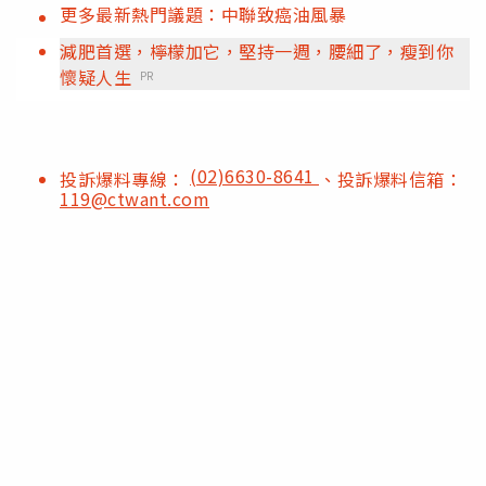
更多最新熱門議題：中聯致癌油風暴
減肥首選，檸檬加它，堅持一週，腰細了，瘦到你
懷疑人生
PR
(02)6630-8641
投訴爆料專線：
、投訴爆料信箱：
119@ctwant.com