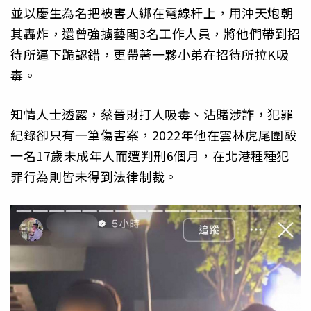
並以慶生為名把被害人綁在電線杆上，用沖天炮朝
其轟炸，還曾強擄藝閣3名工作人員，將他們帶到招
待所逼下跪認錯，更帶著一夥小弟在招待所拉K吸
毒。
知情人士透露，蔡晉財打人吸毒、沾賭涉詐，犯罪
紀錄卻只有一筆傷害案，2022年他在雲林虎尾圍毆
一名17歲未成年人而遭判刑6個月，在北港種種犯
罪行為則皆未得到法律制裁。