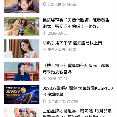
安達人壽 安心抗癌
孫燕姿現身「天后化妝師」陳聆薇告
別式 張韶涵不捨喊：一路好走
2026-08-06
甜點手搖下午茶 癌細胞易找上門
安達人壽 安心抗癌
《樓上樓下》重逢前任柯叔元 顏曉
筠未婚挑戰當媽
2026-07-07
009829掌握AI關鍵 大華韓國KOSPI 50
今強勢開募
大華銀全能行銷方案
二伯品牌抄襲風暴！蔡阿嘎「9月兒童