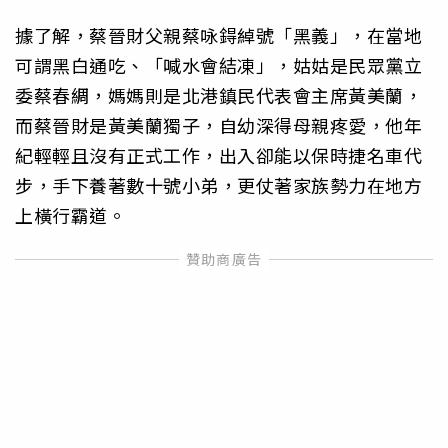
據了解，蔡晉財父親蔡咏鍀綽號「黑義」，在當地
可謂黑白通吃、「喊水會結凍」，姑姑是民眾黨立
委蔡春綢，媽媽則是北港鎮民代表會主席黃美蘭，
而蔡晉財是黃美蘭獨子，自幼深得母親疼愛，他年
紀輕輕且沒有正式工作，出入卻能以保時捷名車代
步，手下養著數十號小弟，更仗著家族勢力在地方
上橫行霸道。