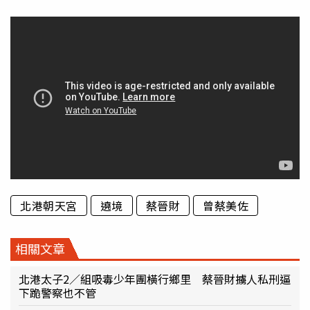
北港朝天宮
遶境
蔡晉財
曾蔡美佐
相關文章
北港太子2／組吸毒少年團橫行鄉里 蔡晉財擄人私刑逼
下跪警察也不管