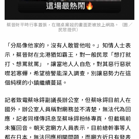
蔡晉財平時行事囂張，在賭桌廝殺的畫面更被放上網路。（圖／
民眾提供）
「分局像他家的，沒有人敢管他啦。」知情人士表
示，蔡晉財在北港猶如霸王，對一般民眾「想打就
打、想罵就罵」，讓當地人人自危，對其惡行惡狀
噤若寒蟬，希望檢警能深入調查，別讓惡勢力在這
個純樸的小鎮繼續蔓延。
記者致電蔡咏鍀副議長辦公室，但蔡咏鍀目前人在
國外，辦公室人員稱對廟務並不清楚，無法代為回
應，記者同樣傳訊息至蔡咏鍀粉絲專頁，但截稿前
未獲回音。朝天宮廟方人員表示，目前總幹事等人
都在日本，無法回應相關問題，而廟方近日有發表