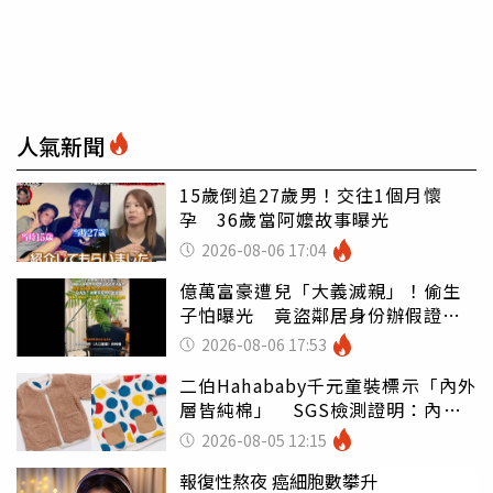
人氣新聞
15歲倒追27歲男！交往1個月懷
孕 36歲當阿嬤故事曝光
2026-08-06 17:04
億萬富豪遭兒「大義滅親」！偷生
子怕曝光 竟盜鄰居身份辦假證落
戶
2026-08-06 17:53
二伯Hahababy千元童裝標示「內外
層皆純棉」 SGS檢測證明：內裡
100%聚酯纖維
2026-08-05 12:15
報復性熬夜 癌細胞數攀升