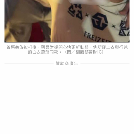
曾蔡美佐被打後，蔡晉財還開心地更新動態，他所穿上衣與行兇
的白衣惡煞同款。（圖／翻攝蔡晉財IG）