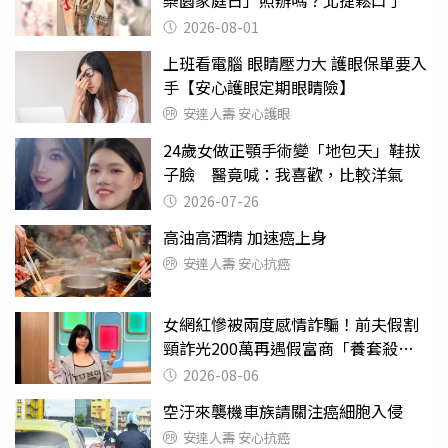
樂園家庭日」照辦嗎？北捷鬆口了
2026-08-01
上班看電腦 眼睛壓力大 護眼保單要入
手【安心護眼定期眼睛險】
安達人壽 安心護眼
24歲女做正顎手術變「地包天」鞋拔
子臉 醫竟喊：我喜歡，比較洋氣
2026-07-26
高油高酒精 加速癌上身
安達人壽 安心抗癌
女網紅慘被兩度感情詐騙！前夫假割
頸詐光200萬再遇假富商「養套殺
2000萬」
2026-08-06
空汙來襲機車族請關注癌細胞入侵
安達人壽 安心抗癌