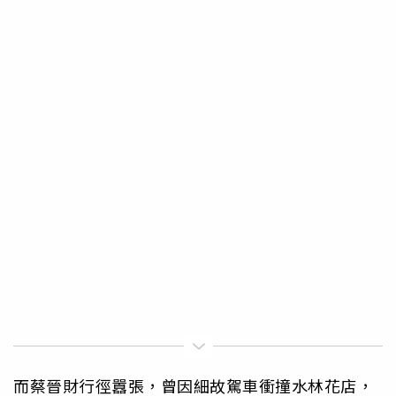
而蔡晉財行徑囂張，曾因細故駕車衝撞水林花店，