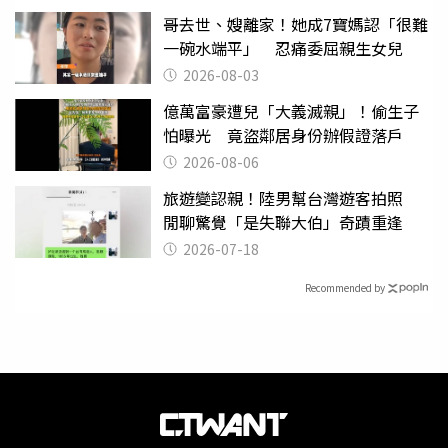
哥去世、嫂離家！她成7寶媽認「很難
一碗水端平」 忍痛委屈親生女兒
2026-08-03
億萬富豪遭兒「大義滅親」！偷生子
怕曝光 竟盜鄰居身份辦假證落戶
2026-08-06
旅遊變認親！陸男幫台灣遊客拍照
閒聊驚覺「是失聯大伯」奇蹟重逢
2026-07-18
Recommended by