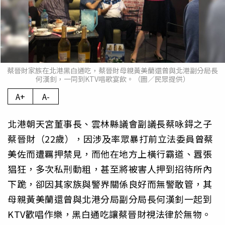
蔡晉財家族在北港黑白通吃，蔡晉財母親黃美蘭還曾與北港副分局長
何漢釗，一同到KTV唱歌宴飲。（圖／民眾提供）
A+
A-
北港朝天宮董事長、雲林縣議會副議長蔡咏鍀之子
蔡晉財（22歲），因涉及率眾暴打前立法委員曾蔡
美佐而遭羈押禁見，而他在地方上橫行霸道、囂張
猖狂，多次私刑動粗，甚至將被害人押到招待所內
下跪，卻因其家族與警界關係良好而無警敢管，其
母親黃美蘭還曾與北港分局副分局長何漢釗一起到
KTV歡唱作樂，黑白通吃讓蔡晉財視法律於無物。