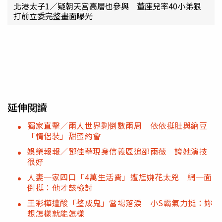
北港太子1／疑朝天宮高層也參與 董座兒率40小弟狠
打前立委完整畫面曝光
延伸閱讀
獨家直擊／兩人世界剩倒數兩周 依依挺肚與納豆
「情侶裝」甜蜜約會
娛樂報報／鄧佳華現身信義區追邵雨薇 誇她演技
很好
人妻一家四口「4萬生活費」遭尪嫌花太兇 網一面
倒挺：他才該檢討
王彩樺遭酸「整成鬼」當場落淚 小S霸氣力挺：妳
想怎樣就能怎樣