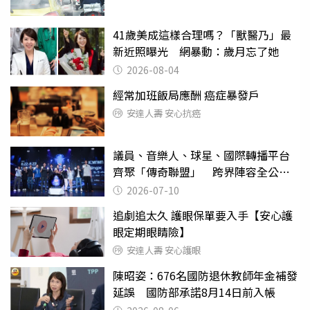
41歲美成這樣合理嗎？「獸醫乃」最
新近照曝光 網暴動：歲月忘了她
2026-08-04
經常加班飯局應酬 癌症暴發戶
安達人壽 安心抗癌
議員、音樂人、球星、國際轉播平台
齊聚「傳奇聯盟」 跨界陣容全公
開 劍指亞洲新傳奇聯賽
2026-07-10
追劇追太久 護眼保單要入手【安心護
眼定期眼睛險】
安達人壽 安心護眼
陳昭姿：676名國防退休教師年金補發
延誤 國防部承諾8月14日前入帳