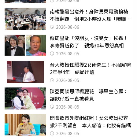
2026-08-06
南韓酷暑出意外！身障男乘電動輪椅
不慎翻覆 倒地2小時沒人理「曝曬
亡」
2026-08-06
酸周星馳「沒朋友、沒兒女」挨轟！
李修賢道歉了 親揭30年恩怨真相
2026-08-05
台大教授性騷擾2女研究生！不服解聘
2年爭4年 結局出爐
2026-08-05
陳亞蘭談恩師楊麗花 曝畢生心願：
讓歌仔戲一直被看見
2026-08-05
開會照意外變網紅照！女公務員妝容
掀2千則留言 本人怒嗆：化妝有錯嗎
2026-08-05