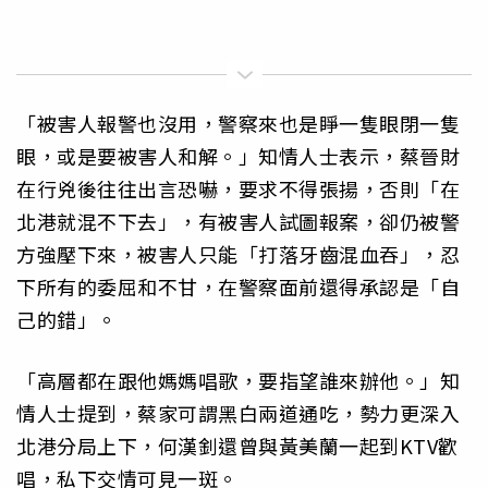
「被害人報警也沒用，警察來也是睜一隻眼閉一隻
眼，或是要被害人和解。」知情人士表示，蔡晉財
在行兇後往往出言恐嚇，要求不得張揚，否則「在
北港就混不下去」，有被害人試圖報案，卻仍被警
方強壓下來，被害人只能「打落牙齒混血吞」，忍
下所有的委屈和不甘，在警察面前還得承認是「自
己的錯」。
「高層都在跟他媽媽唱歌，要指望誰來辦他。」知
情人士提到，蔡家可謂黑白兩道通吃，勢力更深入
北港分局上下，何漢釗還曾與黃美蘭一起到KTV歡
唱，私下交情可見一斑。