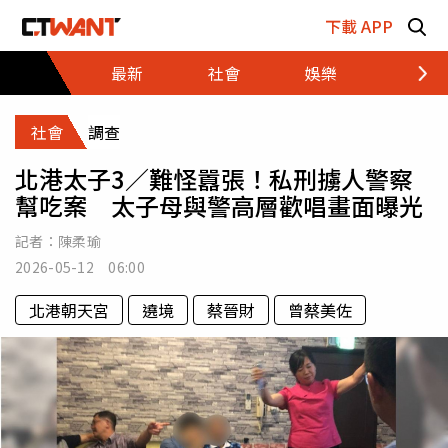
跳至主要內容區塊
下載 APP
最新
社會
娛樂
財經
社會
調查
北港太子3／難怪囂張！私刑擄人警察
幫吃案 太子母與警高層歡唱畫面曝光
記者：
陳柔瑜
2026-05-12 06:00
北港朝天宮
遶境
蔡晉財
曾蔡美佐