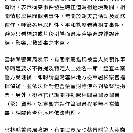
聲明，表示衝突事件發生時正值媽祖遶境期間，相
關情形屬民間個別事件，無關於朝天宮活動及廟務
運作，呼籲各界以理性、平和態度看待相關事件，
避免只看標題或片段引導而過度渲染造成錯誤連
結，影響宗教盛事之本意。
雲林縣警察局表示，有關家屬指稱被害人於製作筆
錄時遭要求不得提及特定人士姓名一節，經查本案
警方受理後，即報請臺灣雲林地方檢察署檢察官指
揮偵辦，並依法針對包含蔡晉財等涉案對象聲請拘
票，另外，檢察官已調閱並勘驗相關筆錄及錄音
（影）資料，認定警方製作筆錄過程並無不當情
事，相關偵查程序均依法辦理。
雲林縣警察局強調，有關民眾反映蔡晉財等人涉嫌