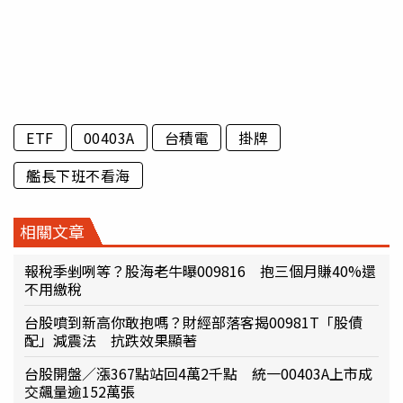
ETF
00403A
台積電
掛牌
艦長下班不看海
相關文章
報稅季剉咧等？股海老牛曝009816 抱三個月賺40%還
不用繳稅
台股噴到新高你敢抱嗎？財經部落客揭00981T「股債
配」減震法 抗跌效果顯著
台股開盤／漲367點站回4萬2千點 統一00403A上市成
交飆量逾152萬張