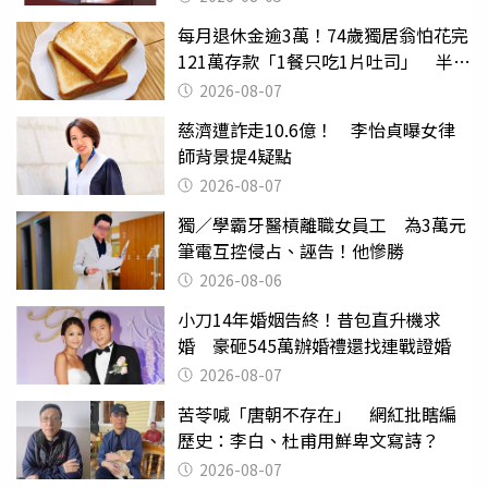
每月退休金逾3萬！74歲獨居翁怕花完
121萬存款「1餐只吃1片吐司」 半年
後暴瘦嚇壞女兒
2026-08-07
慈濟遭詐走10.6億！ 李怡貞曝女律
師背景提4疑點
2026-08-07
獨／學霸牙醫槓離職女員工 為3萬元
筆電互控侵占、誣告！他慘勝
2026-08-06
小刀14年婚姻告終！昔包直升機求
婚 豪砸545萬辦婚禮還找連戰證婚
2026-08-07
苦苓喊「唐朝不存在」 網紅批瞎編
歷史：李白、杜甫用鮮卑文寫詩？
2026-08-07