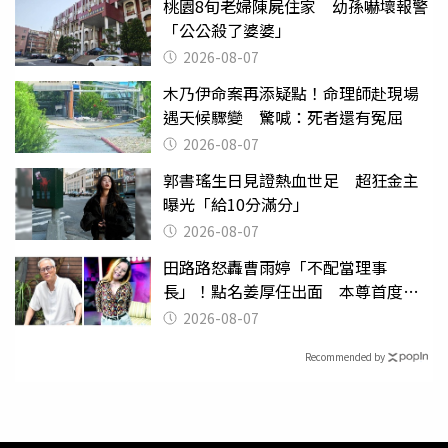
桃園8旬老婦陳屍住家 幼孫嚇壞報警
「公公殺了婆婆」
2026-08-07
木乃伊命案再添疑點！命理師赴現場
遇天候驟變 驚喊：死者還有冤屈
2026-08-07
郭書瑤生日見證熱血世足 超狂金主
曝光「給10分滿分」
2026-08-07
田路路怒轟曹雨婷「不配當理事
長」！點名姜厚任出面 本尊首度回
應了
2026-08-07
Recommended by