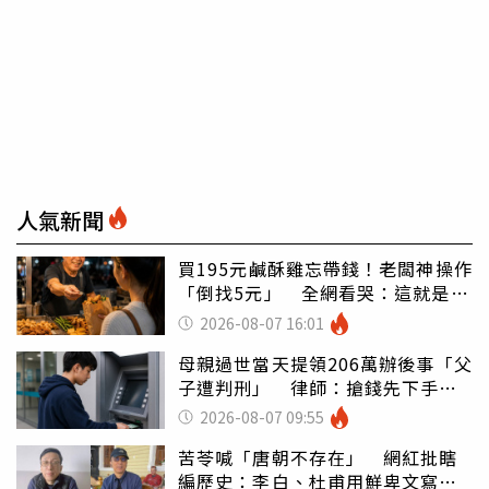
人氣新聞
買195元鹹酥雞忘帶錢！老闆神操作
「倒找5元」 全網看哭：這就是台
灣
2026-08-07 16:01
母親過世當天提領206萬辦後事「父
子遭判刑」 律師：搶錢先下手是
罪
2026-08-07 09:55
苦苓喊「唐朝不存在」 網紅批瞎
編歷史：李白、杜甫用鮮卑文寫