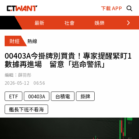
跳至主要內容區塊
下載 APP
最新
社會
娛樂
財經
財經
熱線
00403A今掛牌別買貴！專家提醒緊盯1
數據再進場 留意「逃命警訊」
編輯：
薛羽彤
2026-05-12 06:56
ETF
00403A
台積電
掛牌
艦長下班不看海