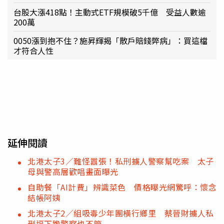
台股大漲418點！主動式ETF規模破5千億 受益人數逾
200萬
0050漲到抱不住？施昇輝揭「散戶賠錢弊病」：買這檔
才符合人性
延伸閱讀
北港太子3／難怪囂張！私刑擄人警察幫吃案 太子
母與警高層歡唱畫面曝光
自助餐「AI計費」辨識菜色 價格曝光網驚呼：懷念
結帳阿姨
北港太子2／組吸毒少年團橫行鄉里 蔡晉財擄人私
刑逼下跪警察也不管