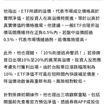
他指出，ETF所謂的溢價，代表市場成交價格高於
實際淨值，若投資人在高溢價時買進，等於以高於
真實價值的價格進場。他建議，一般ETF合理折溢
價區間應維持在正負0.5％內，若盤中溢價超過
0.5％，代表市場情緒過熱，追價風險提高。
此外，他也提醒，「10％則是逃命警訊！」若掛牌
首日出現10％至20％的異常高溢價，投資人反而應
考慮先行獲利出場。由於台股單日漲跌幅限制為
10％，ETF淨值不可能在短時間內快速補足價差，
待溢價收斂後再重新布局，風險相對較低。
針對掛牌初期操作，他也提出三項觀察重點，包括
開盤前先查看官方預估淨值、透過券商APP或投信