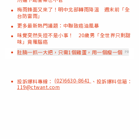
梅雨鋒面又來了！明中北部轉雨降溫 週末前「全
台防雷雨」
更多最新熱門議題：中聯致癌油風暴
味覺突然失控不是小事！ 20歲男「全世界只剩甜
味」竟罹腦癌
肚腩一抓一大把，只需1個雞蛋，用一個瘦一個
PR
(02)6630-8641
投訴爆料專線：
、投訴爆料信箱：
119@ctwant.com