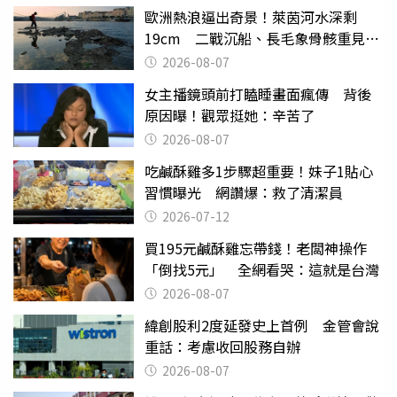
歐洲熱浪逼出奇景！萊茵河水深剩
19cm 二戰沉船、長毛象骨骸重見天
日
2026-08-07
女主播鏡頭前打瞌睡畫面瘋傳 背後
原因曝！觀眾挺她：辛苦了
2026-08-07
吃鹹酥雞多1步驟超重要！妹子1貼心
習慣曝光 網讚爆：救了清潔員
2026-07-12
買195元鹹酥雞忘帶錢！老闆神操作
「倒找5元」 全網看哭：這就是台灣
2026-08-07
緯創股利2度延發史上首例 金管會說
重話：考慮收回股務自辦
2026-08-07