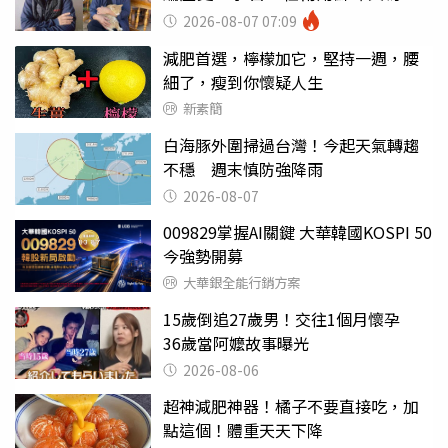
詩？
2026-08-07 07:09
減肥首選，檸檬加它，堅持一週，腰
細了，瘦到你懷疑人生
新素簡
白海豚外圍掃過台灣！今起天氣轉趨
不穩 週末慎防強降雨
2026-08-07
009829掌握AI關鍵 大華韓國KOSPI 50
今強勢開募
大華銀全能行銷方案
15歲倒追27歲男！交往1個月懷孕
36歲當阿嬤故事曝光
2026-08-06
超神減肥神器！橘子不要直接吃，加
點這個！體重天天下降