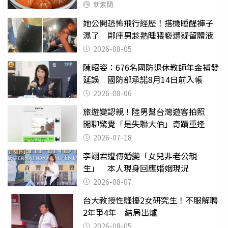
新素簡
她公開恐怖飛行經歷！搭機睡醒褲子
濕了 鄰座男趁熟睡猥褻還疑留體液
2026-08-05
陳昭姿：676名國防退休教師年金補發
延誤 國防部承諾8月14日前入帳
2026-08-06
旅遊變認親！陸男幫台灣遊客拍照
閒聊驚覺「是失聯大伯」奇蹟重逢
2026-07-18
李翊君遭傳婚變「女兒非老公親
生」 本人現身回應婚姻現況
2026-08-07
台大教授性騷擾2女研究生！不服解聘
2年爭4年 結局出爐
2026-08-05