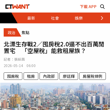
跳至主要內容區塊
下載 APP
最新
社會
娛樂
財經
政治
焦點
北漂生存戰2／囤房稅2.0逼不出百萬閒
置宅 「空屋稅」能救租屋族？
記者：
張綵茜
2026-05-14 06:00
囤房稅
租房
內政部
廖廷輝
房屋稅條例