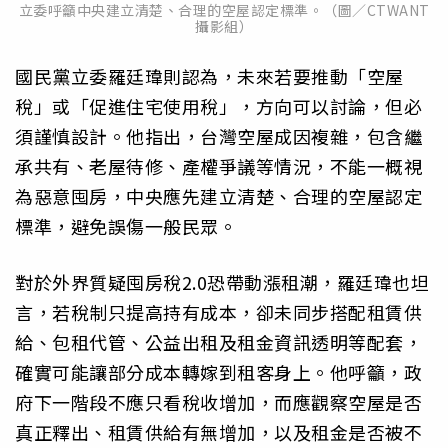
立委呼籲中央建立清楚、合理的空屋認定標準。（圖／CTWANT
攝影組）
國民黨立委羅廷瑋則認為，未來若要推動「空屋
稅」或「促進住宅使用稅」，方向可以討論，但必
須謹慎設計。他指出，台灣空屋成因複雜，包含繼
承共有、老屋待修、產權爭議等情況，不能一概視
為惡意囤房，中央應先建立清楚、合理的空屋認定
標準，避免誤傷一般民眾。
對於外界質疑囤房稅2.0恐帶動漲租潮，羅廷瑋也坦
言，若稅制只提高持有成本，卻未同步搭配租賃供
給、包租代管、公益出租及租金資訊透明等配套，
確實可能讓部分成本轉嫁到租客身上。他呼籲，政
府下一階段不應只看稅收增加，而應觀察空屋是否
真正釋出、租賃供給有無增加，以及租金是否被不