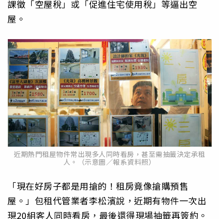
課徵「空屋稅」或「促進住宅使用稅」等逼出空
屋。
近期熱門租屋物件常出現多人同時看房，甚至需抽籤決定承租
人。（示意圖／報系資料照）
「現在好房子都是用搶的！租房竟像搶購預售
屋。」包租代管業者李松濱說，近期有物件一次出
現20組客人同時看房，最後還得現場抽籤再簽約。