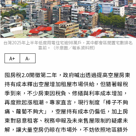
台灣2025年上半年低度用電住宅逾98萬戶，其中都會區閒置宅數排名
靠前。（示意圖／報系資料照）
A+
A-
囤房稅2.0開徵第二年，政府喊出透過提高空屋房東
持有成本釋出空屋增加租屋市場供給，但隨著報稅
季到來，不少房東因稅負、修繕與利率成本增加，
再度掀起漲租潮。專家直言，現行制度「棒子不夠
痛、蘿蔔不夠大」，空屋持有成本仍偏低，加上房
東對惡意租客、稅務申報及未來售屋限制的疑慮未
解，讓大量空房仍晾在市場外，不妨依照地區額外