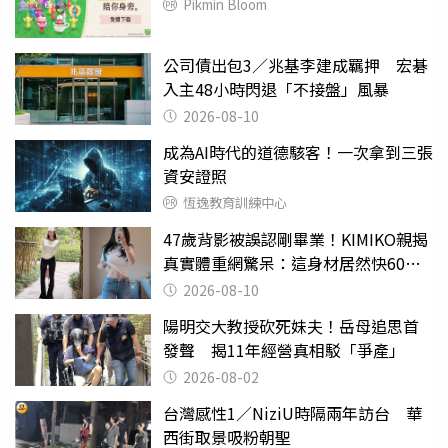
Pikmin Bloom
公司債出包3／兆基李建成羈押 宏碁
入主48小時閃退「不接盤」風暴
2026-08-10
成為AI時代的道德駭客！一次拿到三張
資安證照
恆逸教育訓練中心
47歲背影被誤認剛畢業！KIMIKO親揭
真實體重網驚呆：這身材居然快60公
斤？
2026-08-10
陽明交大教授砍死妹夫！岳母追思首
發聲 揭11年經營真相駁「爭產」
2026-08-02
台灣感性1／NiziU時隔兩年訪台 華
西街取景吸粉朝聖