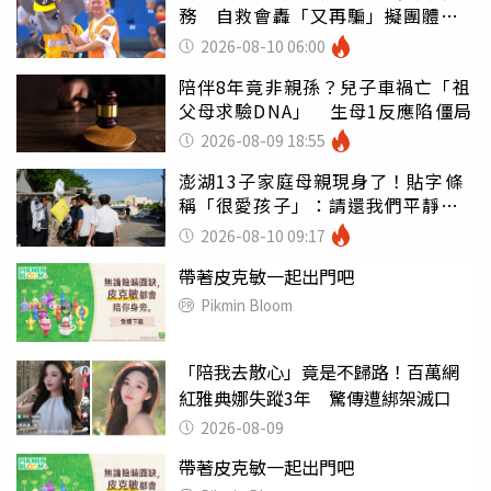
務 自救會轟「又再騙」擬團體訴
訟
2026-08-10 06:00
陪伴8年竟非親孫？兒子車禍亡「祖
父母求驗DNA」 生母1反應陷僵局
2026-08-09 18:55
澎湖13子家庭母親現身了！貼字條
稱「很愛孩子」：請還我們平靜生
活
2026-08-10 09:17
帶著皮克敏一起出門吧
Pikmin Bloom
「陪我去散心」竟是不歸路！百萬網
紅雅典娜失蹤3年 驚傳遭綁架滅口
2026-08-09
帶著皮克敏一起出門吧