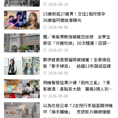
2026-08-10
15歲倒追27歲男！交往1個月懷孕
36歲當阿嬤故事曝光
2026-08-06
獨／東吳男教授被瘋狂迷戀 女學生
寄信「分屍吃掉」30次騷擾！認罪免
關
2026-07-30
鄭伊健蒙嘉慧福岡被捕獲！全黑情侶
裝「牽手掃貨」 結婚13年甜成這樣
2026-08-09
飛機餐發這果汁爆「廁所之亂」？乘
客崩潰：差點丟大臉 醫揭3類人別亂
喝
2026-08-08
以為在搭公車？2女拖行李箱直闖停機
坪「揮手攔機」 荒謬影片曝網傻眼