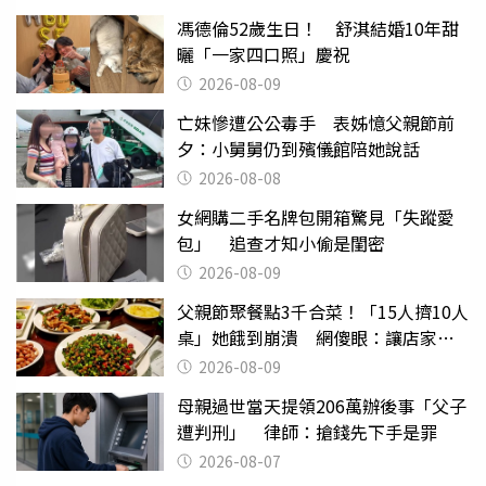
馮德倫52歲生日！ 舒淇結婚10年甜
曬「一家四口照」慶祝
2026-08-09
亡妹慘遭公公毒手 表姊憶父親節前
夕：小舅舅仍到殯儀館陪她說話
2026-08-08
女網購二手名牌包開箱驚見「失蹤愛
包」 追查才知小偷是閨密
2026-08-09
父親節聚餐點3千合菜！「15人擠10人
桌」她餓到崩潰 網傻眼：讓店家看
笑話
2026-08-09
母親過世當天提領206萬辦後事「父子
遭判刑」 律師：搶錢先下手是罪
2026-08-07