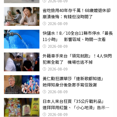
2026-08-09
省吃儉用40年存千萬！68歲嬤退休卻
崩潰後悔：有錢但沒時間了
2026-08-09
快儲水！8／10全台11縣市停水「最長
11小時」 影響區域、時間一次看
2026-08-09
外籍車手來台「領完就跑」！4人快閃
犯案全栽了 機場也逃不掉
2026-08-09
黃仁勳狂讚華莎「連新歌都知道」
她得知身分後急寄手寫信致謝
2026-08-09
日本人來台狂買「35公斤戰利品」
連拜拜用紅盤、「小心地滑」告示牌
也帶回家
2026-08-09