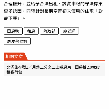
合理推升，並給予合法出租、誠實申報的守法房東
更多誘因，同時針對長期空置卻未使用的住宅「對
症下藥」。
囤房稅
租房
內政部
廖廷輝
房屋稅條例
相關文章
北漂生存戰1／月薪三分之二上繳房東 囤房稅2.0竟瘦
租客荷包