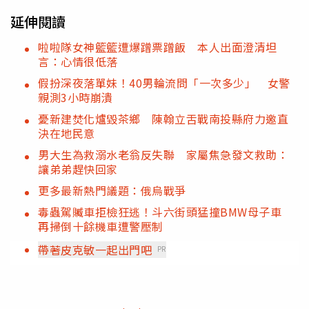
延伸閱讀
啦啦隊女神籃籃遭爆蹭票蹭飯 本人出面澄清坦
言：心情很低落
假扮深夜落單妹！40男輪流問「一次多少」 女警
親測3小時崩潰
憂新建焚化爐毀茶鄉 陳翰立舌戰南投縣府力邀直
決在地民意
男大生為救溺水老翁反失聯 家屬焦急發文救助：
讓弟弟趕快回家
更多最新熱門議題：俄烏戰爭
毒蟲駕贓車拒檢狂逃！斗六街頭猛撞BMW母子車
再掃倒十餘機車遭警壓制
帶著皮克敏一起出門吧
PR