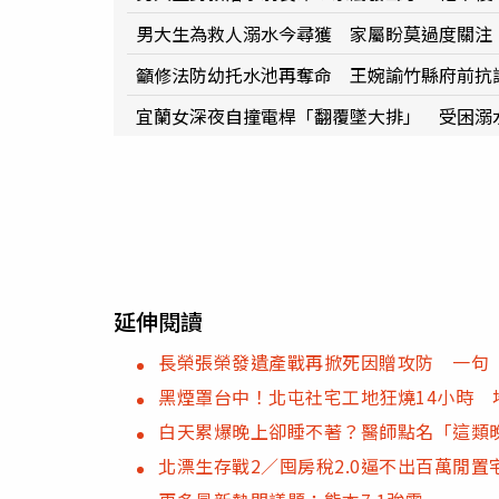
男大生為救人溺水今尋獲 家屬盼莫過度關注
籲修法防幼托水池再奪命 王婉諭竹縣府前抗
宜蘭女深夜自撞電桿「翻覆墜大排」 受困溺
延伸閱讀
長榮張榮發遺產戰再掀死因贈攻防 一句
黑煙罩台中！北屯社宅工地狂燒14小時 
白天累爆晚上卻睡不著？醫師點名「這類
北漂生存戰2／囤房稅2.0逼不出百萬閒