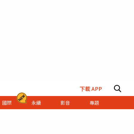
下載 APP
國際
永續
影音
專題