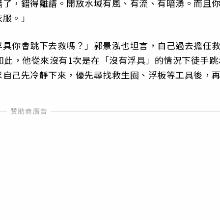
錯了，錯得離譜。開放水域有風、有流、有暗湧。而且
衣服。」
浮具你會跳下去救嗎？」郭景泓也坦言，自己過去擔任
如此，他從來沒有1次是在「沒有浮具」的情況下徒手跳
求自己先冷靜下來，優先尋找救生圈、浮板等工具後，