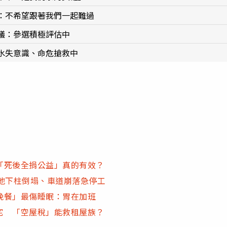
：不希望跟著我們一起難過
議：參選積極評估中
水失意識、命危搶救中
「死後全捐公益」真的有效？
地下柱倒塌、車道崩落急停工
晚餐」最傷睡眠：胃在加班
置宅 「空屋稅」能救租屋族？