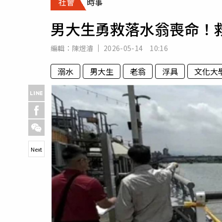
社會
時事
人物
汽車
男大生勇救落水翁喪命！
專欄
房產新勢力
編輯：
陳煜濬
2026-05-14 10:16
溺水
男大生
老翁
浮具
文化大
Next