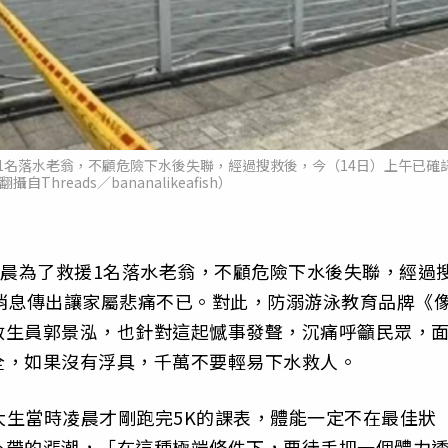
1名落水老翁，不顧危險下水後失聯，經過搜救後，今（14日）上午已確
Threads／bananalikeafish）
凌晨為了救援1名落水老翁，不顧危險下水後失聯，經過
消息傳出讓家屬悲痛不已。對此，防溺游泳教育品牌《
救生員郭景泓，也針對這起憾事發聲，沉痛呼籲民眾，
全，如果沒有浮具，千萬不要輕易下水救人。
姓男大生當時凌晨才剛跑完5K的課表，體能一定不在最佳狀
外帶的漲潮，「在這種極端條件下，要徒手把一個體力