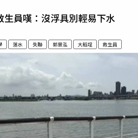
寵物
救生員嘆：沒浮具別輕易下水
運勢
運動
梅酒
學
落水
失聯
郭景泓
大稻埕
救生員