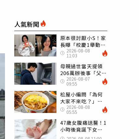
人氣新聞
原本很討厭小S！家
長曝「校慶1舉動」
2026-08-08
讓她徹底改觀 網
11:03
友洗版認證
母親過世當天提領
206萬辦後事「父子
2026-08-07
遭判刑」 律師：
09:55
搶錢先下手是罪
松屋小編問「為何
大家不來吃？」
2026-08-08
一票人點出3大問
05:55
題：滿手好牌打到
爛
47歲女腹痛送醫！1
小時後竟誕下女
嬰 26歲女兒：以
2026-08-08 11:00