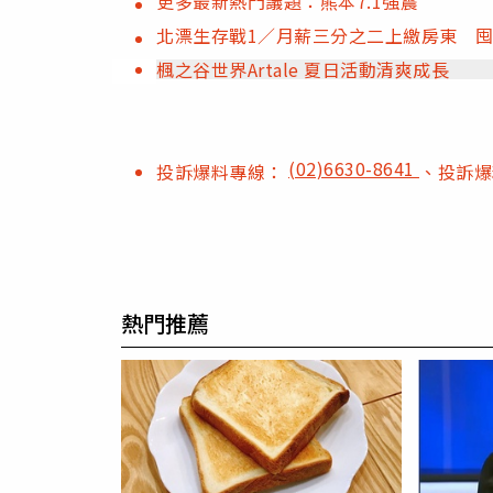
更多最新熱門議題：熊本7.1強震
北漂生存戰1／月薪三分之二上繳房東 囤
楓之谷世界Artale 夏日活動清爽成長
(02)6630-8641
投訴爆料專線：
、投訴
熱門推薦