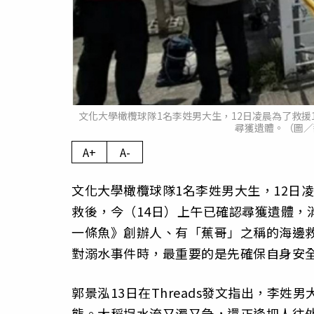
文化大學橄欖球隊1名李姓男大生，12日凌晨為了救援
尋獲遺體。（圖／翻攝自
A+
A-
文化大學橄欖球隊1名李姓男大生，12日
救後，今（14日）上午已確認尋獲遺體，
一條魚》創辦人、有「蕉哥」之稱的海邊
對溺水事件時，最重要的是先確保自身安
郭景泓13日在Threads發文指出，李
態。大稻埕水流又濁又急，還正逢把人往