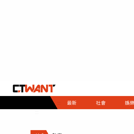
社會首頁
娛樂首頁
財經首頁
政
:::
最新
社會
娛
時事
即時
熱線
:::
直擊
大條
人物
調查
專題
３Ｃ