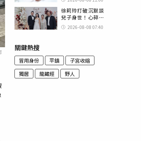
為只是變胖
徐莉玲打破沉默談
兒子身世！心碎揭
徐子翔輕生內幕：
2026-08-08 07:40
帶給我巨大哀傷
關鍵熱搜
認
冒用身份
平鎮
子宮收縮
獨居
龍藏經
野人
搜
像
面
透