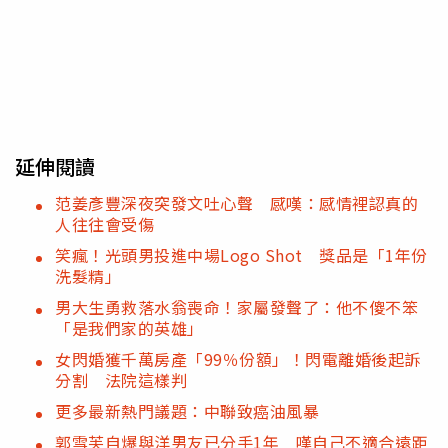
延伸閱讀
范姜彥豐深夜突發文吐心聲 感嘆：感情裡認真的
人往往會受傷
笑瘋！光頭男投進中場Logo Shot 獎品是「1年份
洗髮精」
男大生勇救落水翁喪命！家屬發聲了：他不傻不笨
「是我們家的英雄」
女閃婚獲千萬房產「99％份額」！閃電離婚後起訴
分割 法院這樣判
更多最新熱門議題：中聯致癌油風暴
郭雪芙自爆與洋男友已分手1年 嘆自己不適合遠距