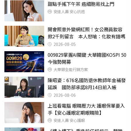
甜點手搖下午茶 癌細胞易找上門
安達人壽 安心抗癌
開會照意外變網紅照！女公務員妝容
掀2千則留言 本人怒嗆：化妝有錯嗎
2026-08-05
009829掌握AI關鍵 大華韓國KOSPI 50
今強勢開募
大華銀全能行銷方案
陳昭姿：676名國防退休教師年金補發
延誤 國防部承諾8月14日前入帳
2026-08-06
上班看電腦 眼睛壓力大 護眼保單要入
手【安心護眼定期眼睛險】
安達人壽 安心護眼
《樓上樓下》重逢前任柯叔元 顏曉