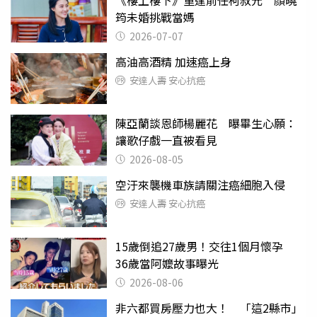
筠未婚挑戰當媽
2026-07-07
高油高酒精 加速癌上身
安達人壽 安心抗癌
陳亞蘭談恩師楊麗花 曝畢生心願：
讓歌仔戲一直被看見
2026-08-05
空汙來襲機車族請關注癌細胞入侵
安達人壽 安心抗癌
15歲倒追27歲男！交往1個月懷孕
36歲當阿嬤故事曝光
2026-08-06
非六都買房壓力也大！ 「這2縣市」