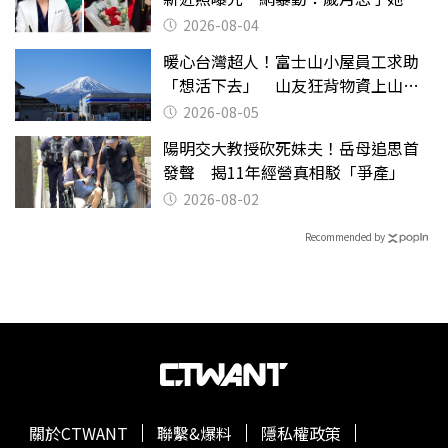
2026-08-04
暖心台灣超人！富士山小屋員工求助
「想活下去」 山友狂背物資上山：
台灣真的是寶島
2026-08-05
陽明交大教授砍死妹夫！岳母追思首
發聲 揭11年經營真相駁「爭產」
2026-08-02
Recommended by
關於CTWANT
聯繫&爆料
隱私權政策