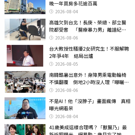
晚一年買房多花逾百萬
2026-08-04
高雄欠到台北！長庚、榮總、部立醫
院都受害 「醫療暴力男」離譜紀錄
曝光
2026-08-06
台大教授性騷擾2女研究生！不服解聘
2年爭4年 結局出爐
2026-08-05
南韓酷暑出意外！身障男乘電動輪椅
不慎翻覆 倒地2小時沒人理「曝曬
亡」
2026-08-06
不是AI！他「沒脖子」畫面瘋傳 真相
曝光網看呆
2026-08-04
41歲美成這樣合理嗎？「獸醫乃」最
新近照曝光 網暴動：歲月忘了她