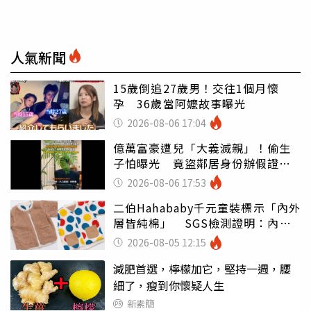
人氣新聞
15歲倒追27歲男！交往1個月懷
孕 36歲當阿嬤故事曝光
2026-08-06 17:04
億萬富豪遭兒「大義滅親」！偷生
子怕曝光 竟盜鄰居身份辦假證落
戶
2026-08-06 17:53
二伯Hahababy千元童裝標示「內外
層皆純棉」 SGS檢測證明：內裡
100%聚酯纖維
2026-08-05 12:15
減肥首選，檸檬加它，堅持一週，腰
細了，瘦到你懷疑人生
新素簡