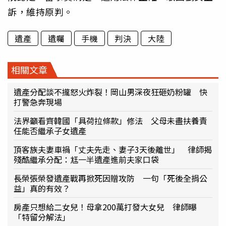
訴，維持原判。
遺產
遺囑
手機
判決
大陸
相關文章
遺產分配談不攏怒火炸裂！岡山男深夜狂砸奶粉罐 快
打警急奔現場
法界籲看齊韓國「具荷拉條款」修法 父母未盡扶養責
任能否繼承子女遺產
頂客族夫妻車禍「丈夫先走、妻子3天後離世」 律師揭
殘酷繼承分配：尪一半遺產進前夫家口袋
長榮張榮發遺產戰再掀死因贈攻防 一句「死後全捐公
益」真的有效？
房產只想給二女兒！母拿200萬打發大女兒 律師曝
「特留分解法」