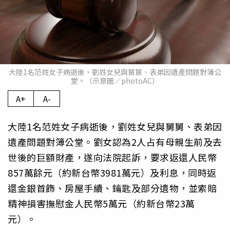
大陸1名范姓女子病逝後，劉姓女兒與舅舅、表弟因遺產問題對簿公
堂。（示意圖／photoAC）
A+
A-
大陸1名范姓女子病逝後，劉姓女兒與舅舅、表弟因
遺產問題對簿公堂。劉女認為2人占有母親生前及去
世後的巨額財產，遂向法院起訴，要求返還人民幣
857萬餘元（約新台幣3981萬元）及利息，同時返
還金銀首飾、房屋手續、鑰匙及部分遺物，並索賠
精神損害撫慰金人民幣5萬元（約新台幣23萬
元）。