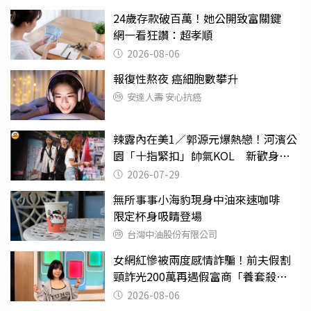
24歲存款破百萬！她公開致富關鍵
網一看狂讚：超孝順
2026-08-06
報復性熬夜 癌細胞數攀升
安達人壽 安心抗癌
辣露內在美1／郭源元爆熱戀！河濱公
園「十指緊扣」帥氣KOL 新歡身份
曝光
2026-07-29
無所事事小海豹現身中油來速咖啡
限定杯身吸睛登場
台灣中油股份有限公司
女網紅慘被兩度感情詐騙！前夫假割
頸詐光200萬再遇假富商「養套殺
2000萬」
2026-08-06