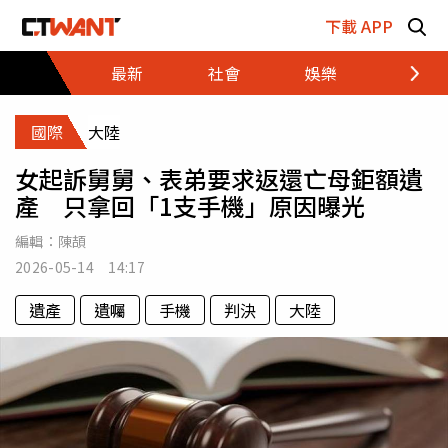
跳至主要內容區塊
下載 APP
最新
社會
娛樂
財經
國際
大陸
女起訴舅舅、表弟要求返還亡母鉅額遺
產 只拿回「1支手機」原因曝光
編輯：
陳頡
2026-05-14 14:17
遺產
遺囑
手機
判決
大陸