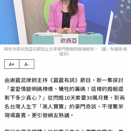
兩性作家欣西亞在節目上分享豪門婚姻的極端案例。（圖／和展影視
提供）
A+
A-
由謝震武律師主持《震震有詞》節目，新一集探討
「當愛情變明碼標價、犧牲的籌碼！這樣的婚姻還
剩下多少真心？」從閃婚10天索要30萬月費，到兩
名台灣人生下「黑人寶寶」的豪門奇談，不僅驚呆
現場嘉賓，更引發網友熱議。