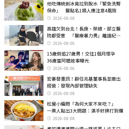
他吃傳統剉冰竟拉到脫水「緊急洗腎
保命」 醫點名1類人應注意4風險
2026-08-08
高雄欠到台北！長庚、榮總、部立醫
院都受害 「醫療暴力男」離譜紀錄
曝光
2026-08-06
15歲倒追27歲男！交往1個月懷孕
36歲當阿嬤故事曝光
2026-08-06
宏碁發重訊！辭任兆基董事長並撤出
經營：發現內部管理缺失
2026-08-08
松屋小編問「為何大家不來吃？」
一票人點出3大問題：滿手好牌打到爛
2026-08-08
煮菜遭婆婆關火還一路追罵！丈夫只