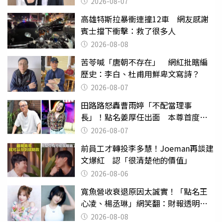
2026-08-07
高雄特斯拉暴衝連撞12車 網友感謝
賓士擋下衝擊：救了很多人
2026-08-08
苦苓喊「唐朝不存在」 網紅批瞎編
歷史：李白、杜甫用鮮卑文寫詩？
2026-08-07
田路路怒轟曹雨婷「不配當理事
長」！點名姜厚任出面 本尊首度回
應了
2026-08-07
前員工才轉投李多慧！Joeman再談建
文爆紅 認「很清楚他的價值」
2026-08-06
寬魚營收衰退原因太誠實！「點名王
心凌、楊丞琳」網笑翻：財報透明度
滿分
2026-08-08