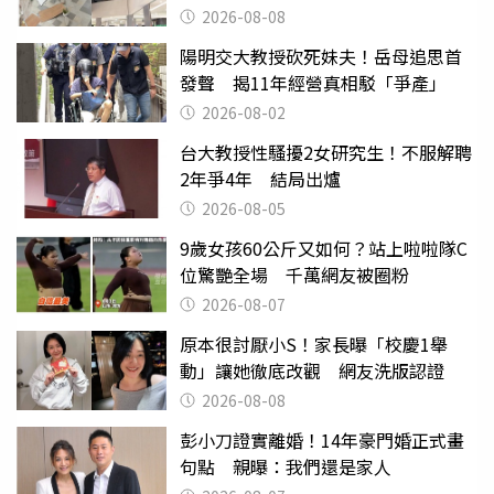
2026-08-08
陽明交大教授砍死妹夫！岳母追思首
發聲 揭11年經營真相駁「爭產」
2026-08-02
台大教授性騷擾2女研究生！不服解聘
2年爭4年 結局出爐
2026-08-05
9歲女孩60公斤又如何？站上啦啦隊C
位驚艷全場 千萬網友被圈粉
2026-08-07
原本很討厭小S！家長曝「校慶1舉
動」讓她徹底改觀 網友洗版認證
2026-08-08
彭小刀證實離婚！14年豪門婚正式畫
句點 親曝：我們還是家人