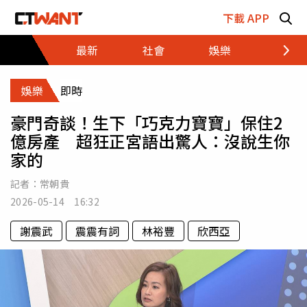
跳至主要內容區塊
下載 APP
最新
社會
娛樂
財經
娛樂
即時
豪門奇談！生下「巧克力寶寶」保住2
億房產 超狂正宮語出驚人：沒說生你
家的
記者：
常朝貴
2026-05-14 16:32
謝震武
震震有詞
林裕豐
欣西亞