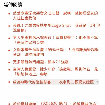
延伸閱讀
范姜彥豐深夜突發文吐心聲 感嘆：感情裡認真的
人往往會受傷
笑瘋！光頭男投進中場Logo Shot 獎品是「1年份
洗髮精」
男大生勇救落水翁喪命！家屬發聲了：他不傻不笨
「是我們家的英雄」
女閃婚獲千萬房產「99％份額」！閃電離婚後起訴
分割 法院這樣判
更多最新熱門議題：熊本7.1強震
台灣人也超愛！陸少年穿「這款鞋」踢到碎石 見
「腳趾掉地上」嚇壞
成為AI時代的道德駭客！一次拿到三張資安證照
PR
(02)6630-8641
投訴爆料專線：
、投訴爆料信箱：