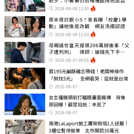
前夕：小舅舅仍到殯儀館陪她說話
2026-08-08 12:30
原本很討厭小S！家長曝「校慶1舉
動」讓她徹底改觀 網友洗版認證
2026-08-08 11:03
母親過世當天提領206萬辦後事「父
子遭判刑」 律師：搶錢先下手是
罪
2026-08-07 09:55
買195元鹹酥雞忘帶錢！老闆神操作
「倒找5元」 全網看哭：這就是台灣
2026-08-07
女主播鏡頭前打瞌睡畫面瘋傳 背後
原因曝！觀眾挺她：辛苦了
2026-08-07
南港LaLaport施工鷹架倒塌1人送醫！
3櫃位暫停營業 北市開罰30萬元