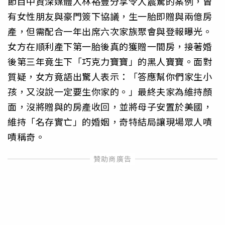
節目中資深媒體人林裕豐分享令人震驚的案例，曾
有女性朋友與豪門簽下協議，生一胎即贈與兩億房
產，但需配合一年出席六次家族聚會與登報曝光。
女方在順利產下第一胎後真的獲贈一間房，接著婚
後第三年竟生下「巧克力寶寶」的黑人寶寶。面對
質疑，女方竟語出驚人表示：「答應幫你們家生小
孩，又沒說一定要生你家的。」最終夫家為維持顏
面，沒將贈與的房產收回，並將母子安置於美國，
維持「名存實亡」的婚姻，奇特結局讓現場眾人嘖
嘖稱奇。