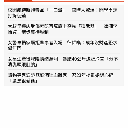
校園瘋傳新興毒品「一口暈」 媒體人驚爆：開學季還
打折促銷
大叔早餐店受傷索賠百萬庭上突掏「這武器」 律師李
怡貞一箭步奪棒壓制
女警車禍家屬拒肇事者入場 律師嘆：成年沒財產恐求
償無門
女星生產後深陷情緒黑洞 暴肥40公斤遭尪冷言「分不
清乳頭跟肚臍」
購物專家淚訴尪酗酒吐血離家 忍23年提離婚認心碎
「還是很愛他」