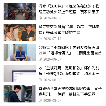
清水「送肉粽」今晚赴芳苑送煞！強
碰王功漁火節上千遊客 喪家回應了
2026-08-08
吳宗憲突認離婚12年 起底「正牌憲
嫂」張葳葳當年隱婚內幕
2026-07-19
父逝世也不敢回家！男殺友後躲深山
21年「活得像野人」 1關鍵出面自首
2026-08-07
收「重複訂購、定期扣款」郵件先別
急！他掃QR Code想取消 積蓄瞬間
蒸發
2026-08-08
母親過世當天提領206萬辦後事「父子
遭判刑」 律師：搶錢先下手是罪
2026-08-07