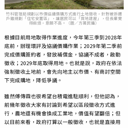
竹科管理局規劃以市價協議價購方式進行土地徵收，針對被拆遷
戶雖規劃「住宅安置區」，讓居民可以「買地建屋」，但長輩覺
得麻煩，意願不高。（圖／方萬民攝）
根據目前用地取得作業進度，今年第三季到2028年
底前，辦理環評及協議價購作業；2029年第二季前
完成價購簽約者，發放補償金，協議不成者，啟動
徵收；2029年底取得用地。也就是說，政府在依法
強制徵收土地前，會先向地主以市價、有商討空間
下完成購地，降低爭議。
雖然傅傳霖也很希望台積電進駐順利，但他認為，
前幾年徵收大家有討論到希望以區段徵收方式進
行，農地還有機會換成工業地，價值有望翻倍；但
以目前來看，政府打算以一般徵收，也就是直接用