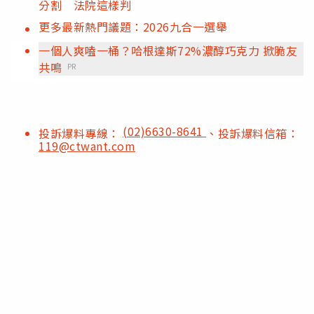
分割 法院這樣判
更多最新熱門議題：2026九合一選舉
一個人爽嗑一桶？哈根達斯72%濃醇巧克力 掀脆友
共鳴
PR
(02)6630-8641
投訴爆料專線：
、投訴爆料信箱：
119@ctwant.com