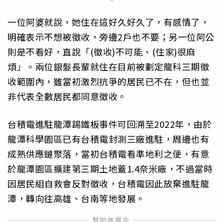
一位阿婆就說，她住在這好久好久了，有感情了，
明確表示不想被徵收，旁邊2戶也不要；另一位阿公
則是不看好，直說「(徵收)不可能、(住家)很麻
煩」。兩位銀髮長輩就住在目前被劃定龍科三期徵
收範圍內，雖當初激烈抗爭的居民已不在，但也並
非代表全數居民都同意徵收。
台積電進駐龍潭踢鐵板事件可回溯至2022年，由於
龍潭科學園區已有台積電封測三廠進駐，周邊也有
成熟供應鏈聚落，當初台積電看準地利之便，有意
於龍潭園區擴建第三期土地蓋1.4奈米廠，不過當時
因居民組自救會反對徵收，台積電因此放棄進駐龍
潭，轉向往高雄、台南等地發展。