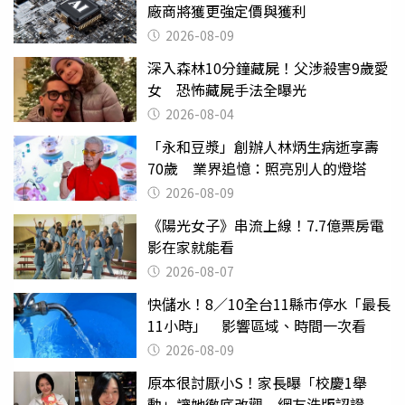
廠商將獲更強定價與獲利
2026-08-09
深入森林10分鐘藏屍！父涉殺害9歲愛
女 恐怖藏屍手法全曝光
2026-08-04
「永和豆漿」創辦人林炳生病逝享壽
70歲 業界追憶：照亮別人的燈塔
2026-08-09
《陽光女子》串流上線！7.7億票房電
影在家就能看
2026-08-07
快儲水！8／10全台11縣市停水「最長
11小時」 影響區域、時間一次看
2026-08-09
原本很討厭小S！家長曝「校慶1舉
動」讓她徹底改觀 網友洗版認證