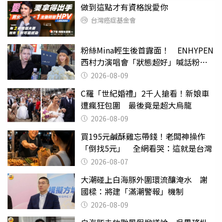
做到這點才有資格說愛你
台灣癌症基金會
粉絲Mina輕生後首露面！ ENHYPEN
西村力演唱會「狀態超好」喊話粉
絲：我們心意相通
2026-08-09
C羅「世紀婚禮」2千人搶看！新娘車
遭瘋狂包圍 最後竟是超大烏龍
2026-08-09
買195元鹹酥雞忘帶錢！老闆神操作
「倒找5元」 全網看哭：這就是台灣
2026-08-07
大潮碰上白海豚外圍環流釀淹水 謝
國樑：將建「滿潮警報」機制
2026-08-09