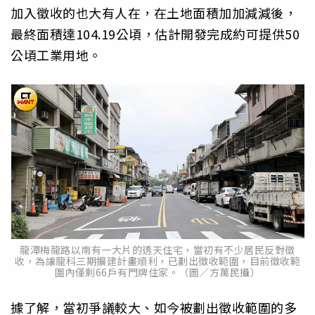
加入徵收的也大有人在，在土地面積加加減減後，
最終面積達104.19公頃，估計開發完成約可提供50
公頃工業用地。
龍潭梅龍路以南有一大片的透天住宅，當初有不少居民反對徵
收，為讓龍科三期擴建計畫順利，已劃出徵收範圍，目前徵收範
圍內僅剩66戶有門牌住家。（圖／方萬民攝）
據了解，當初爭議較大、如今被劃出徵收範圍的多