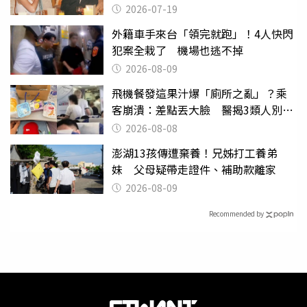
2026-07-19
外籍車手來台「領完就跑」！4人快閃
犯案全栽了 機場也逃不掉
2026-08-09
飛機餐發這果汁爆「廁所之亂」？乘
客崩潰：差點丟大臉 醫揭3類人別亂
喝
2026-08-08
澎湖13孩傳遭棄養！兄姊打工養弟
妹 父母疑帶走證件、補助款離家
2026-08-09
Recommended by