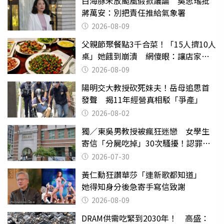
白海豚未放颱風假掀議論 吳思瑤批
蔣萬安：別把責任推給氣象署
2026-08-09
父親節聚餐點3千合菜！「15人擠10人
桌」她餓到崩潰 網傻眼：讓店家看
笑話
2026-08-09
陽明交大教授砍死妹夫！岳母追思首
發聲 揭11年經營真相駁「爭產」
2026-08-02
獨／東吳男教授被瘋狂迷戀 女學生
寄信「分屍吃掉」30次騷擾！認罪免
關
2026-07-30
黃仁勳狂讚華莎「連新歌都知道」
她得知身分後急寄手寫信致謝
2026-08-09
DRAM供需吃緊到2030年！ 高盛：