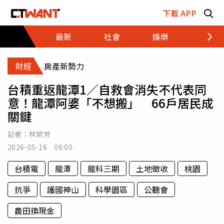
跳至主要內容區塊
下載 APP
最新
社會
娛樂
財經
財經
房產新勢力
台積重返龍潭1／自救會消失不代表同
意！龍潭阿婆「不想搬」 66戶居民成
關鍵
記者：
林榮芳
2026-05-16 06:00
台積電
龍潭
龍科三期
土地徵收
桃園
抗爭
護國神山
科學園區
公聽會
農田換現金