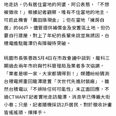
地走訪，仍有居住當地的阿婆、阿公表態，「不想
被徵收！」根據記者觀察，唯有不住當地的地主，
可趁此機會「農田換現金」；但在當地「擁房自
居」的66戶，儘管提供補償金及安置區土地，但仍
要自行建屋，對上了年紀的長輩來說並無誘因，台
積電進駐龍潭仍有障礙待突破。
桃園市長張善政5月4日在市政會議中談到，龍科三
期過去兩年市府與竹科管理局及業者多次協調，
「業者是哪一家，大家都猜得到！」媒體紛紛猜測
台積電將重回龍潭建置「次世代先進封裝廠」，雖
然台積電以「不排除任何可能性」未正面回應，不
過CTWANT記者實地走訪龍潭，消息早已傳遍大街
小巷；只是，記者隨機採訪2戶居民，對於徵收計畫
皆搖搖頭、揮揮手。