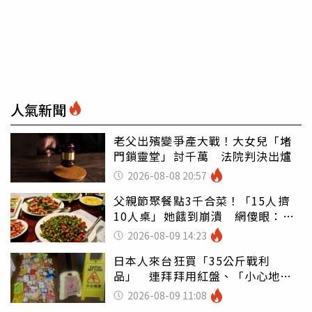
人氣新聞
老父出殯變爭產大戰！大女兒「堵
門鎖靈堂」討千萬 法院判決出爐
2026-08-08 20:57
父親節聚餐點3千合菜！「15人擠
10人桌」她餓到崩潰 網傻眼：讓
店家看笑話
2026-08-09 14:23
日本人來台狂買「35公斤戰利
品」 連拜拜用紅盤、「小心地
滑」告示牌也帶回家
2026-08-09 11:08