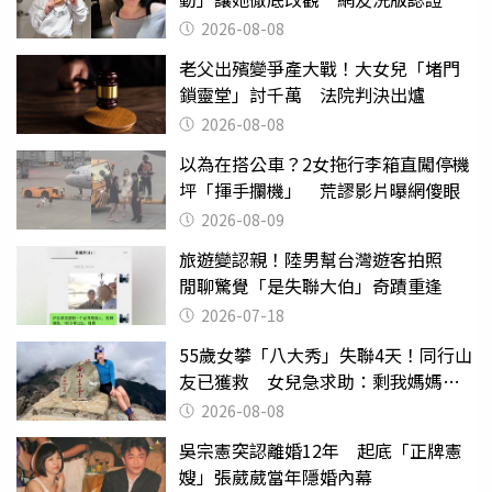
2026-08-08
老父出殯變爭產大戰！大女兒「堵門
鎖靈堂」討千萬 法院判決出爐
2026-08-08
以為在搭公車？2女拖行李箱直闖停機
坪「揮手攔機」 荒謬影片曝網傻眼
2026-08-09
旅遊變認親！陸男幫台灣遊客拍照
閒聊驚覺「是失聯大伯」奇蹟重逢
2026-07-18
55歲女攀「八大秀」失聯4天！同行山
友已獲救 女兒急求助：剩我媽媽還
沒找到
2026-08-08
吳宗憲突認離婚12年 起底「正牌憲
嫂」張葳葳當年隱婚內幕