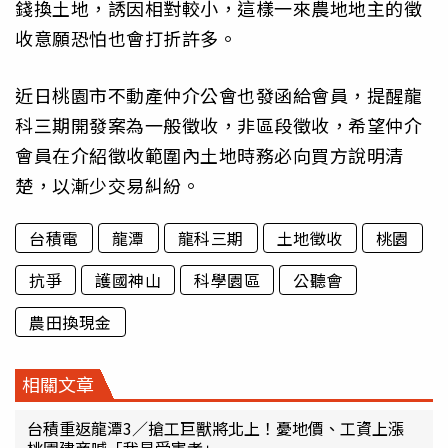
錢換土地，誘因相對較小，這樣一來農地地主的徵
收意願恐怕也會打折許多。
近日桃園市不動產仲介公會也發函給會員，提醒龍
科三期開發案為一般徵收，非區段徵收，希望仲介
會員在介紹徵收範圍內土地時務必向買方說明清
楚，以漸少交易糾紛。
台積電
龍潭
龍科三期
土地徵收
桃園
抗爭
護國神山
科學園區
公聽會
農田換現金
相關文章
台積重返龍潭3／搶工巨獸將北上！憂地價、工資上漲
桃園建商喊「我是受害者」