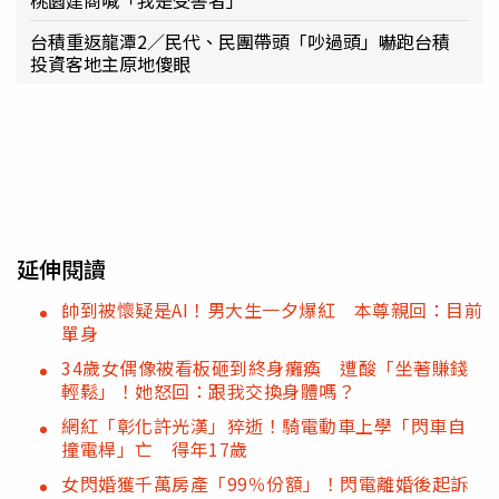
台積重返龍潭2／民代、民團帶頭「吵過頭」嚇跑台積
投資客地主原地傻眼
延伸閱讀
帥到被懷疑是AI！男大生一夕爆紅 本尊親回：目前
單身
34歲女偶像被看板砸到終身癱瘓 遭酸「坐著賺錢
輕鬆」！她怒回：跟我交換身體嗎？
網紅「彰化許光漢」猝逝！騎電動車上學「閃車自
撞電桿」亡 得年17歲
女閃婚獲千萬房產「99％份額」！閃電離婚後起訴