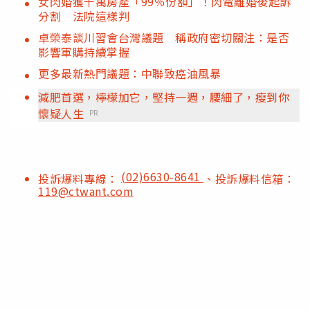
女閃婚獲千萬房產「99％份額」！閃電離婚後起訴
分割 法院這樣判
卓榮泰談川習會台灣議題 稱政府密切關注：是否
影響軍購持續掌握
更多最新熱門議題：中聯致癌油風暴
減肥首選，檸檬加它，堅持一週，腰細了，瘦到你
懷疑人生
PR
(02)6630-8641
投訴爆料專線：
、投訴爆料信箱：
119@ctwant.com