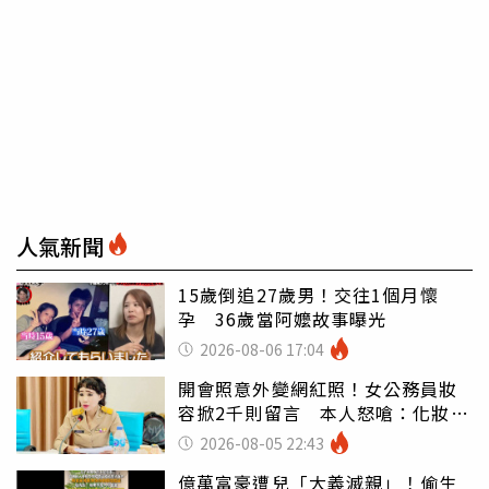
人氣新聞
15歲倒追27歲男！交往1個月懷
孕 36歲當阿嬤故事曝光
2026-08-06 17:04
開會照意外變網紅照！女公務員妝
容掀2千則留言 本人怒嗆：化妝有
錯嗎
2026-08-05 22:43
億萬富豪遭兒「大義滅親」！偷生