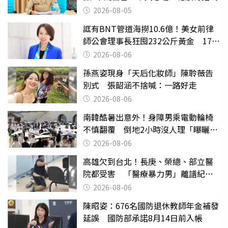
2026-08-05
誆有BNT管道海撈10.6億！美女前律
師公會理事長狂囤232公斤黃金 17人
遭起訴
2026-08-06
孫燕姿現身「天后化妝師」陳聆薇告
別式 張韶涵不捨喊：一路好走
2026-08-06
南韓酷暑出意外！身障男乘電動輪椅
不慎翻覆 倒地2小時沒人理「曝曬
亡」
2026-08-06
高雄欠到台北！長庚、榮總、部立醫
院都受害 「醫療暴力男」離譜紀錄
曝光
2026-08-06
陳昭姿：676名國防退休教師年金補發
延誤 國防部承諾8月14日前入帳