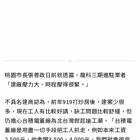
桃園市長張善政日前就透露，龍科三期進駐業者
「建廠壓力大、時程壓得很緊。」
不具名建商認為，前年919打炒房後，建案少很
多，現在工人有比較好請，缺工問題比較舒緩，但
仍擔心台積電蓋廠為北台灣掀起搶工潮，「台積電
蓋廠是用盡一切手段把工人抓走，例如本來工資
2,500元，他會開3,500、4,000元，我們就會很辛