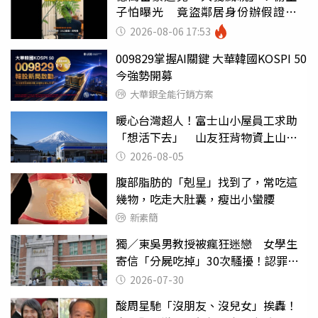
子怕曝光 竟盜鄰居身份辦假證落
戶
2026-08-06 17:53
009829掌握AI關鍵 大華韓國KOSPI 50
今強勢開募
大華銀全能行銷方案
暖心台灣超人！富士山小屋員工求助
「想活下去」 山友狂背物資上山：
台灣真的是寶島
2026-08-05
腹部脂肪的「剋星」找到了，常吃這
幾物，吃走大肚囊，瘦出小蠻腰
新素簡
獨／東吳男教授被瘋狂迷戀 女學生
寄信「分屍吃掉」30次騷擾！認罪免
關
2026-07-30
酸周星馳「沒朋友、沒兒女」挨轟！