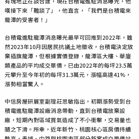
有塊地正在談合建，現在台積電進駐消息曝光，他
嘆接下來「難談了」，他直言，「我們是台積電來
龍潭的受害者！」
台積電進駐龍潭消息曝光最早可回推到2022年，雖
然2023年10月因居民抗議土地徵收，台積電決定放
棄插旗龍潭，但根據實價登錄，龍潭區大樓、華廈
類產品的平均成交單價，已由2022年的每坪23.5萬
元攀升至今年初的每坪31.3萬元，漲幅高達41%，
漲勢相當驚人。
中信房屋研展室副理莊思敏指出，初期漲勢受到台
積電進駐龍潭設廠消息帶動，直到台積電放棄設
廠，短期內對區域買氣造成了不小衝擊，交易量也
隨之下滑。所幸，近年新竹、桃園核心區房價持續
墊高，青埔、中路與桃園市區部分新案成交單價站