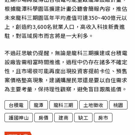
根據龍潭科學園區擴建計畫公聽會簡報內容，推估
未來龍科三期園區年平均產值可達350~400億元以
上，創造約3,600名就業人口，高收入科技新貴進
駐，對區域房市而言將是一大利多。
不過莊思敏仍提醒，無論是龍科三期擴建或台積電
設廠皆需相當時間推進，過程中仍存在諸多不確定
性，且市場很可能再度出現投資客提前卡位、預售
案價格墊高現象，建議購屋民眾還是要以自住需求
為主要考量，保持理性觀察，避免盲目跟風追價。
台積電
龍潭
龍科三期
土地徵收
桃園
護國神山
房價
建商
缺工
房市