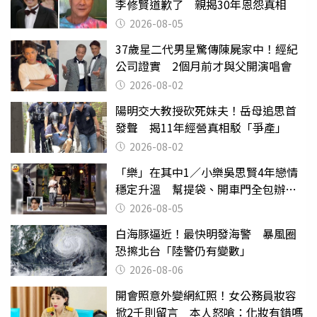
李修賢道歉了 親揭30年恩怨真相
2026-08-05
37歲星二代男星驚傳陳屍家中！經紀
公司證實 2個月前才與父開演唱會
2026-08-02
陽明交大教授砍死妹夫！岳母追思首
發聲 揭11年經營真相駁「爭產」
2026-08-02
「樂」在其中1／小樂吳思賢4年戀情
穩定升溫 幫提袋、開車門全包辦閃
瞎眾人
2026-08-05
白海豚逼近！最快明發海警 暴風圈
恐擦北台「陸警仍有變數」
2026-08-06
開會照意外變網紅照！女公務員妝容
掀2千則留言 本人怒嗆：化妝有錯嗎