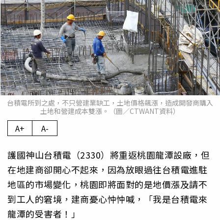
台積電所到之處，不只營建業缺工，土地價格飆漲，造成開發商購入
土地和營建成本雙漲。（圖／CTWANT資料）
A+
A-
護國神山台積電（2330）將重返桃園龍潭設廠，但
在地建商卻開心不起來，因為放眼過往台積電進駐
地區的市場變化，桃園即將面對的是地價漲及請不
到工人的窘境，建商憂心忡忡喊，「我是台積電來
龍潭的受害者！」