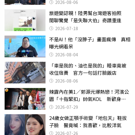
2026-08-06
旅遊變認親！陸男幫台灣遊客拍照
閒聊驚覺「是失聯大伯」奇蹟重逢
2026-07-18
不是AI！他「沒脖子」畫面瘋傳 真相
曝光網看呆
2026-08-04
「車是我的、油也是我的」睡車竟被
收住宿費 官方一句話打臉飯店
2026-08-06
辣露內在美1／郭源元爆熱戀！河濱公
園「十指緊扣」帥氣KOL 新歡身份
曝光
2026-07-29
24歲女做正顎手術變「地包天」鞋拔
子臉 醫竟喊：我喜歡，比較洋氣
2026-07-26