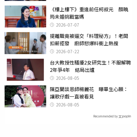
《樓上樓下》重逢前任柯叔元 顏曉
筠未婚挑戰當媽
2026-07-07
提離職竟被逼交「料理秘方」！老闆
扣薪拒發 廚師怒爆料衝上熱搜
2026-07-22
台大教授性騷擾2女研究生！不服解聘
2年爭4年 結局出爐
2026-08-05
陳亞蘭談恩師楊麗花 曝畢生心願：
讓歌仔戲一直被看見
2026-08-05
Recommended by