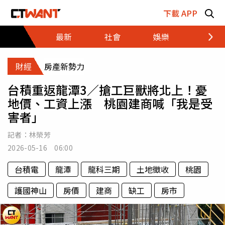
跳至主要內容區塊
下載 APP
最新
社會
娛樂
財經
財經
房產新勢力
台積重返龍潭3／搶工巨獸將北上！憂
地價、工資上漲 桃園建商喊「我是受
害者」
記者：
林榮芳
2026-05-16 06:00
台積電
龍潭
龍科三期
土地徵收
桃園
護國神山
房價
建商
缺工
房市