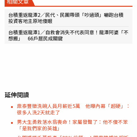
相關文章
台積重返龍潭2／民代、民團帶頭「吵過頭」嚇跑台積
投資客地主原地傻眼
台積重返龍潭1／自救會消失不代表同意！龍潭阿婆「不
想搬」 66戶居民成關鍵
延伸閱讀
鼎泰豐徵洗碗人員月薪近5萬 他曝內幕「超硬」：
很多人洗2天就走了
男大生勇救落水翁喪命！家屬發聲了：他不傻不笨
「是我們家的英雄」