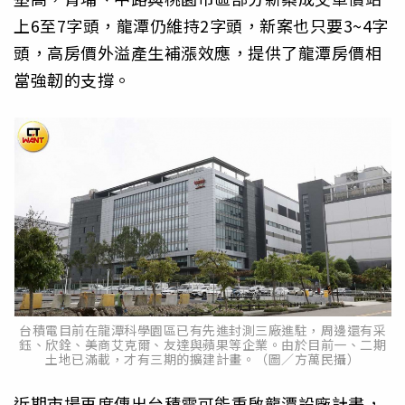
上6至7字頭，龍潭仍維持2字頭，新案也只要3~4字
頭，高房價外溢產生補漲效應，提供了龍潭房價相
當強韌的支撐。
台積電目前在龍潭科學園區已有先進封測三廠進駐，周邊還有采
鈺、欣銓、美商艾克爾、友達與蘋果等企業。由於目前一、二期
土地已滿載，才有三期的擴建計畫。（圖／方萬民攝）
近期市場再度傳出台積電可能重啟龍潭設廠計畫，