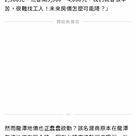
苦，很難找工人！未來房價怎麼可能降？」
然而龍潭地價也正蠢蠢欲動？該名建商原本在龍潭