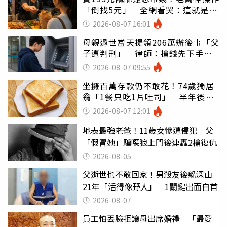
「倒找5元」 全網看哭：這就是台
灣
2026-08-07 16:01
母親過世當天提領206萬辦後事「父
子遭判刑」 律師：搶錢先下手是
罪
2026-08-07 09:55
坐擁百萬存款仍不敢花！74歲獨居
翁「1餐只吃1片吐司」 半年後暴
瘦嚇壞女兒
2026-08-07 12:01
地表最強老爸！11歲女慘遭侵犯 父
「假冒她」騙噁狼上門後連轟2槍復仇
2026-08-05
父逝世也不敢回家！男殺友後躲深山
21年「活得像野人」 1關鍵出面自首
2026-08-07
員工怕丟臉拒讓母出席婚禮 「最愛