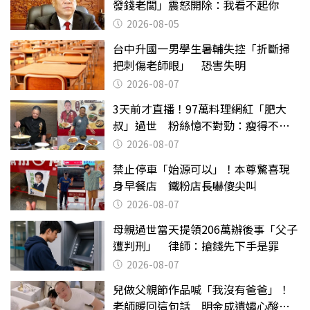
發錢老闆」震怒開除：我看不起你
2026-08-05
台中升國一男學生暑輔失控「折斷掃
把刺傷老師眼」 恐害失明
2026-08-07
3天前才直播！97萬料理網紅「肥大
叔」過世 粉絲憶不對勁：瘦得不合
理
2026-08-07
禁止停車「始源可以」！本尊驚喜現
身早餐店 鐵粉店長嚇傻尖叫
2026-08-07
母親過世當天提領206萬辦後事「父子
遭判刑」 律師：搶錢先下手是罪
2026-08-07
兒做父親節作品喊「我沒有爸爸」！
老師暖回這句話 明金成遺孀心酸惹