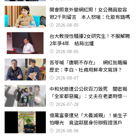
開會照意外變網紅照！女公務員妝容
掀2千則留言 本人怒嗆：化妝有錯嗎
2026-08-05
台大教授性騷擾2女研究生！不服解聘
2年爭4年 結局出爐
2026-08-05
苦苓喊「唐朝不存在」 網紅批瞎編
歷史：李白、杜甫用鮮卑文寫詩？
2026-08-07
中和兒媳遭公公砍百刀致死 閨密揭
「全家都惡魔」：丈夫在老婆時懷孕
摔東西
2026-07-28
億萬富豪遭兒「大義滅親」！偷生子
怕曝光 竟盜鄰居身份辦假證落戶
2026-08-06