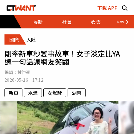
跳至主要內容區塊
下載 APP
最新
社會
娛樂
財經
國際
大陸
剛牽新車秒變事故車！女子淡定比YA
還一句話讓網友笑翻
編輯：
甘仲豪
2026-05-16 17:12
新車
水溝
女駕駛
湖南