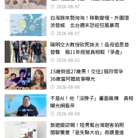
淚
2026-08-07
白海豚來勢洶洶！移動變慢、外圍環
流發威 北台週末恐迎狂風暴雨
2026-08-07
陽明交大教授砍死妹夫！岳母追思首
發聲 揭11年經營真相駁「爭產」
2026-08-02
15歲倒追27歲男！交往1個月懷孕
36歲當阿嬤故事曝光
2026-08-06
不是AI！他「沒脖子」畫面瘋傳 真相
曝光網看呆
2026-08-04
旅遊變認親！陸男幫台灣遊客拍照
閒聊驚覺「是失聯大伯」奇蹟重逢