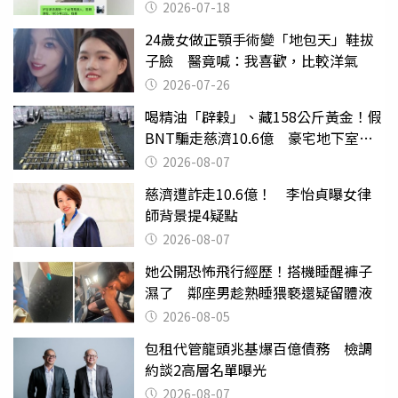
2026-07-18
24歲女做正顎手術變「地包天」鞋拔
子臉 醫竟喊：我喜歡，比較洋氣
2026-07-26
喝精油「辟穀」、藏158公斤黃金！假
BNT騙走慈濟10.6億 豪宅地下室竟
挖出乾鮑金庫
2026-08-07
慈濟遭詐走10.6億！ 李怡貞曝女律
師背景提4疑點
2026-08-07
她公開恐怖飛行經歷！搭機睡醒褲子
濕了 鄰座男趁熟睡猥褻還疑留體液
2026-08-05
包租代管龍頭兆基爆百億債務 檢調
約談2高層名單曝光
2026-08-07