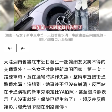
湖南一名女子新車交車第一天就衝進水溝，事故畫面在網路瘋傳。
（圖／翻攝自九派新聞）
A+
A-
大陸湖南省婁底市近日發生一起讓網友哭笑不得的
交通意外。一名女子才剛把新車開回家，第一次上
路練車時，竟在過彎時操作失誤，整輛車直接衝進
路邊水溝。沒想到，她事後不但沒有崩潰，反而站
在卡進溝裡的新車旁淡定比YA拍照，甚至還冷靜表
示「人沒事就好，保險已經生效了」，超反差反應
讓影片曝光後瞬間在網路瘋傳。