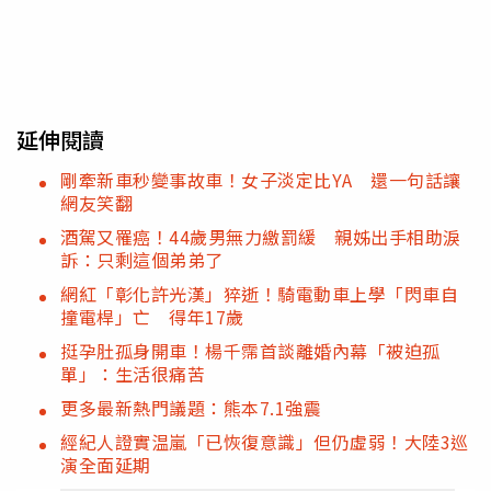
延伸閱讀
剛牽新車秒變事故車！女子淡定比YA 還一句話讓
網友笑翻
酒駕又罹癌！44歲男無力繳罰緩 親姊出手相助淚
訴：只剩這個弟弟了
網紅「彰化許光漢」猝逝！騎電動車上學「閃車自
撞電桿」亡 得年17歲
挺孕肚孤身開車！楊千霈首談離婚內幕「被迫孤
單」：生活很痛苦
更多最新熱門議題：熊本7.1強震
經紀人證實温嵐「已恢復意識」但仍虛弱！大陸3巡
演全面延期