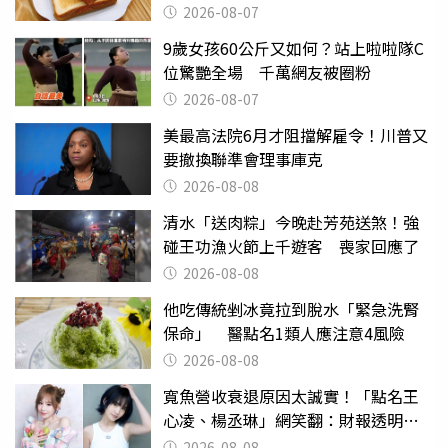
後暴瘦嚇壞女兒
2026-08-07
9歲女孩60公斤又如何？站上啦啦隊C
位驚艷全場 千萬網友被圈粉
2026-08-07
美最高法院6月才阻擋解雇令！川普又
要撤換聯準會理事庫克
2026-08-08
清水「送肉粽」今晚赴芳苑送煞！強
碰王功漁火節上千遊客 喪家回應了
2026-08-08
他吃傳統剉冰竟拉到脫水「緊急洗腎
保命」 醫點名1類人應注意4風險
2026-08-08
寬魚營收衰退原因太誠實！「點名王
心凌、楊丞琳」網笑翻：財報透明度
滿分
2026-08-08