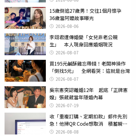
15歲倒追27歲男！交往1個月懷孕
36歲當阿嬤故事曝光
2026-08-06
李翊君遭傳婚變「女兒非老公親
生」 本人現身回應婚姻現況
2026-08-07
買195元鹹酥雞忘帶錢！老闆神操作
「倒找5元」 全網看哭：這就是台灣
2026-08-07
吳宗憲突認離婚12年 起底「正牌憲
嫂」張葳葳當年隱婚內幕
2026-07-19
收「重複訂購、定期扣款」郵件先別
急！他掃QR Code想取消 積蓄瞬間
蒸發
2026-08-08