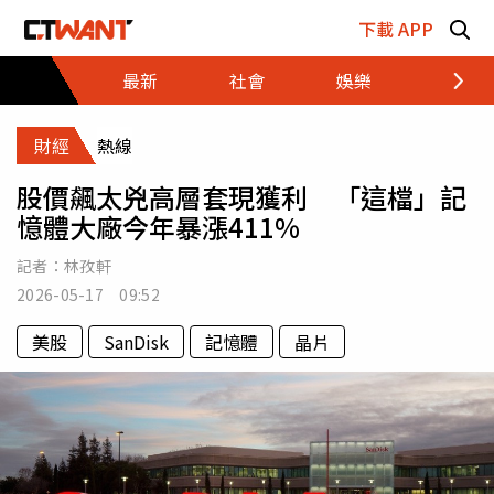
跳至主要內容區塊
下載 APP
最新
社會
娛樂
財經
財經
熱線
股價飆太兇高層套現獲利 「這檔」記
憶體大廠今年暴漲411%
記者：
林孜軒
2026-05-17 09:52
美股
SanDisk
記憶體
晶片