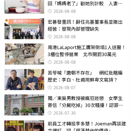
回「媽媽老了」勸她別計較 人妻超
崩潰：我像台傭
2026-08-08
宏碁發重訊！辭任兆基董事長並撤出
經營：發現內部管理缺失
2026-08-08
南港LaLaport施工鷹架倒塌1人送醫！
3櫃位暫停營業 北市開罰30萬元
2026-08-08
苦苓喊「唐朝不存在」 網紅批瞎編
歷史：李白、杜甫用鮮卑文寫詩？
2026-08-07
獨／東吳男教授被瘋狂迷戀 女學生
寄信「分屍吃掉」30次騷擾！認罪免
關
2026-07-30
前員工才轉投李多慧！Joeman再談建
文爆紅 認「很清楚他的價值」