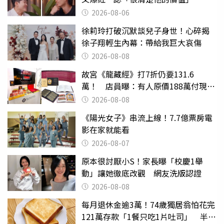
2026-08-06
徐莉玲打破沉默談兒子身世！心碎揭
徐子翔輕生內幕：帶給我巨大哀傷
2026-08-08
故宮《龍藏經》打7折仍要131.6
萬！ 店員曝：有人原價188萬付現購
買
2026-08-08
《陽光女子》串流上線！7.7億票房電
影在家就能看
2026-08-07
原本很討厭小S！家長曝「校慶1舉
動」讓她徹底改觀 網友洗版認證
2026-08-08
每月退休金逾3萬！74歲獨居翁怕花完
121萬存款「1餐只吃1片吐司」 半年