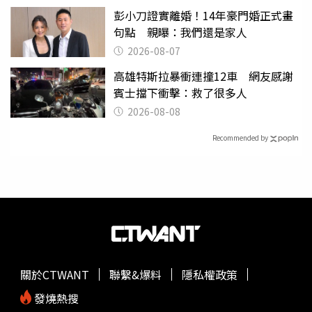
彭小刀證實離婚！14年豪門婚正式畫
句點 親曝：我們還是家人
2026-08-07
高雄特斯拉暴衝連撞12車 網友感謝
賓士擋下衝擊：救了很多人
2026-08-08
Recommended by
關於CTWANT
聯繫&爆料
隱私權政策
發燒熱搜