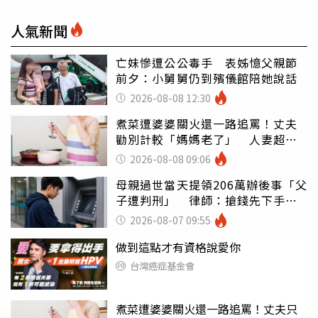
人氣新聞
亡妹慘遭公公毒手 表姊憶父親節
前夕：小舅舅仍到殯儀館陪她說話
2026-08-08 12:30
煮菜遭婆婆關火還一路追罵！丈夫
勸別計較「媽媽老了」 人妻超崩
潰：我像台傭
2026-08-08 09:06
母親過世當天提領206萬辦後事「父
子遭判刑」 律師：搶錢先下手是
罪
2026-08-07 09:55
做到這點才有資格說愛你
台灣癌症基金會
煮菜遭婆婆關火還一路追罵！丈夫只