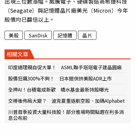
出現三位數漲幅。威騰電子、硬碟製造商希捷科技
（Seagate）與記憶體晶片廠美光（Micron）今年
股價均已翻倍以上。
美股
SanDisk
記憶體
晶片
相關文章
印度總理親自促大單！ ASML聯手塔塔電子建晶圓廠
股價狂飆300%不夠！ 日本鎧俠拚美股ADR上市
全押AI！台積電成新歡 橋水基金最新持股曝光
交棒後佈局大變？ 波克夏重返航空股、加碼Alphabet
川普首季投資大量科技股！部分進場時間點趕在利多消
息公布前