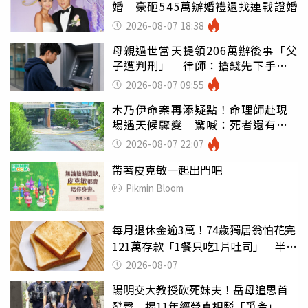
婚 豪砸545萬辦婚禮還找連戰證婚
2026-08-07 18:38
母親過世當天提領206萬辦後事「父
子遭判刑」 律師：搶錢先下手是
罪
2026-08-07 09:55
木乃伊命案再添疑點！命理師赴現
場遇天候驟變 驚喊：死者還有冤
屈
2026-08-07 22:07
帶著皮克敏一起出門吧
Pikmin Bloom
每月退休金逾3萬！74歲獨居翁怕花完
121萬存款「1餐只吃1片吐司」 半年
後暴瘦嚇壞女兒
2026-08-07
陽明交大教授砍死妹夫！岳母追思首
發聲 揭11年經營真相駁「爭產」