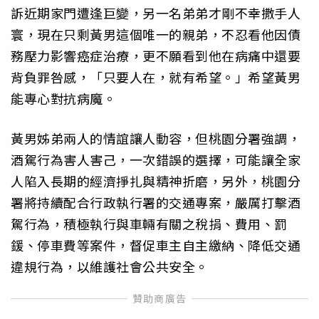
訴近期家門遭逢巨變，另一名弟弟才剛不幸撒手人
寰，現在只剩黃男這個唯一的親弟，不忍看他因債
務壓力影響癌症治療，更不願看到他在病痛中還要
背負罪咎感，「只要人在，就有希望。」希望黃男
能專心對抗病魔。
黃男姊弟兩人的情誼讓人動容，但桃園分署強調，
酒駕行為害人害己，一次錯誤的選擇，可能讓全家
人陷入長期的經濟掙扎與精神折磨，另外，桃園分
署將持續配合行政執行署的交通專案，嚴厲打擊酒
駕行為，積極執行與車輛有關之稅捐、費用、罰
鍰、停車費等案件，督促車主自主繳納、降低交通
違規行為，以維護社會公共安全。