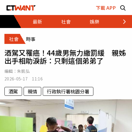
跳至主要內容區塊
下載 APP
最新
社會
娛樂
財經
社會
時事
酒駕又罹癌！44歲男無力繳罰緩 親姊
出手相助淚訴：只剩這個弟弟了
編輯：
朱凱弘
2026-05-17 11:16
酒駕
親情
行政執行署桃園分署