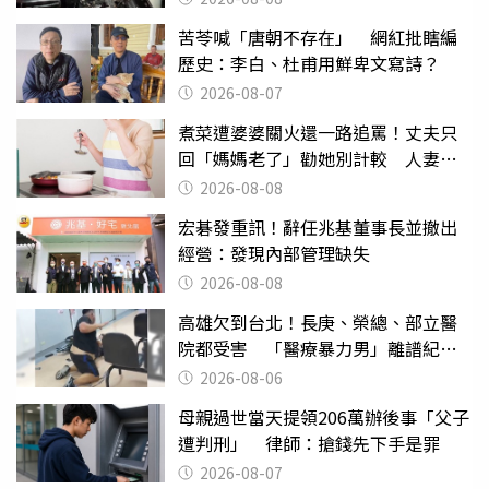
苦苓喊「唐朝不存在」 網紅批瞎編
歷史：李白、杜甫用鮮卑文寫詩？
2026-08-07
煮菜遭婆婆關火還一路追罵！丈夫只
回「媽媽老了」勸她別計較 人妻超
崩潰：我像台傭
2026-08-08
宏碁發重訊！辭任兆基董事長並撤出
經營：發現內部管理缺失
2026-08-08
高雄欠到台北！長庚、榮總、部立醫
院都受害 「醫療暴力男」離譜紀錄
曝光
2026-08-06
母親過世當天提領206萬辦後事「父子
遭判刑」 律師：搶錢先下手是罪
2026-08-07