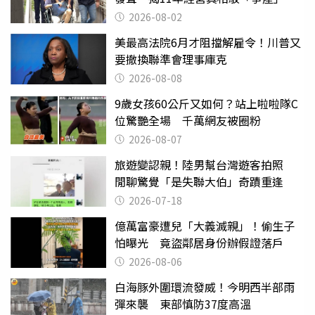
2026-08-02
美最高法院6月才阻擋解雇令！川普又
要撤換聯準會理事庫克
2026-08-08
9歲女孩60公斤又如何？站上啦啦隊C
位驚艷全場 千萬網友被圈粉
2026-08-07
旅遊變認親！陸男幫台灣遊客拍照
閒聊驚覺「是失聯大伯」奇蹟重逢
2026-07-18
億萬富豪遭兒「大義滅親」！偷生子
怕曝光 竟盜鄰居身份辦假證落戶
2026-08-06
白海豚外圍環流發威！今明西半部雨
彈來襲 東部慎防37度高溫