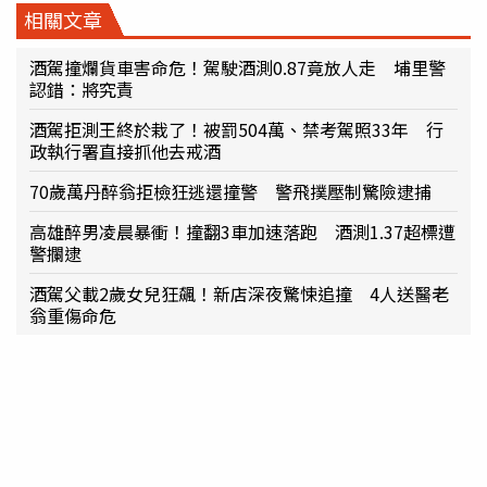
相關文章
酒駕撞爛貨車害命危！駕駛酒測0.87竟放人走 埔里警
認錯：將究責
酒駕拒測王終於栽了！被罰504萬、禁考駕照33年 行
政執行署直接抓他去戒酒
70歲萬丹醉翁拒檢狂逃還撞警 警飛撲壓制驚險逮捕
高雄醉男凌晨暴衝！撞翻3車加速落跑 酒測1.37超標遭
警攔逮
酒駕父載2歲女兒狂飆！新店深夜驚悚追撞 4人送醫老
翁重傷命危