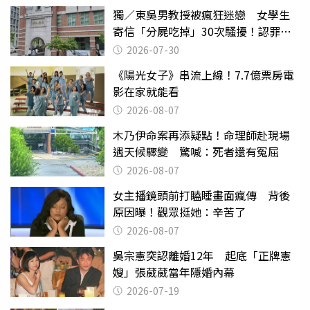
獨／東吳男教授被瘋狂迷戀 女學生
寄信「分屍吃掉」30次騷擾！認罪免
關
2026-07-30
《陽光女子》串流上線！7.7億票房電
影在家就能看
2026-08-07
木乃伊命案再添疑點！命理師赴現場
遇天候驟變 驚喊：死者還有冤屈
2026-08-07
女主播鏡頭前打瞌睡畫面瘋傳 背後
原因曝！觀眾挺她：辛苦了
2026-08-07
吳宗憲突認離婚12年 起底「正牌憲
嫂」張葳葳當年隱婚內幕
2026-07-19