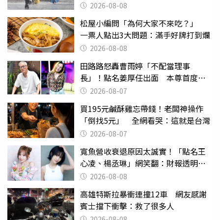
2026-08-08
松屋小編問「為何大家不來吃？」
一票人點出3大問題：滿手好牌打到爛
2026-08-08
田路路怒轟曹雨婷「不配當理事
長」！點名姜厚任出面 本尊首度回
應了
2026-08-07
買195元鹹酥雞忘帶錢！老闆神操作
「倒找5元」 全網看哭：這就是台灣
2026-08-07
寬魚營收衰退原因太誠實！「點名王
心凌、楊丞琳」網笑翻：財報透明度
滿分
2026-08-08
高雄特斯拉暴衝連撞12車 網友感謝
賓士擋下衝擊：救了很多人
2026-08-08