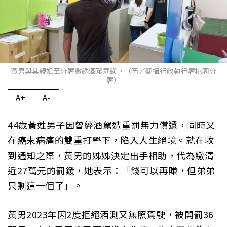
黃男與其親姐至分署繳納酒駕罰緩。（圖／翻攝行政執行署桃園分
署）
A+
A-
44歲黃姓男子因曾經酒駕遭重罰無力償還，同時又
在癌末病痛的雙重打擊下，陷入人生絕境。就在收
到通知之際，黃男的姊姊決定出手相助，代為繳清
近27萬元的罰鍰，她表示：「錢可以再賺，但弟弟
只剩這一個了」。
黃男2023年因2度拒絕酒測又無照駕駛，被開罰36