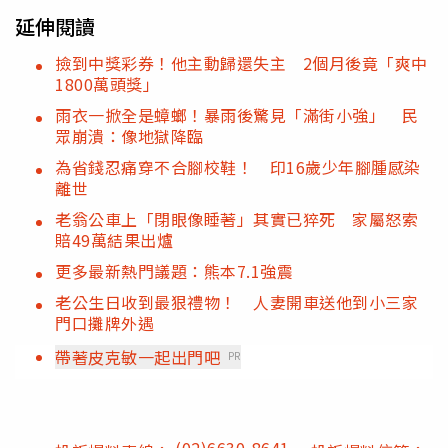
延伸閱讀
撿到中獎彩券！他主動歸還失主 2個月後竟「爽中
1800萬頭獎」
雨衣一掀全是蟑螂！暴雨後驚見「滿街小強」 民
眾崩潰：像地獄降臨
為省錢忍痛穿不合腳校鞋！ 印16歲少年腳腫感染
離世
老翁公車上「閉眼像睡著」其實已猝死 家屬怒索
賠49萬結果出爐
更多最新熱門議題：熊本7.1強震
老公生日收到最狠禮物！ 人妻開車送他到小三家
門口攤牌外遇
帶著皮克敏一起出門吧
PR
(02)6630-8641