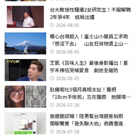
台大教授性騷擾2女研究生！不服解聘
2年爭4年 結局出爐
2026-08-05
暖心台灣超人！富士山小屋員工求助
「想活下去」 山友狂背物資上山：
台灣真的是寶島
2026-08-05
王凱《百味人生》最後身影播出！夏
宇禾捧信哭喊愛意 劇迷全破防
2026-08-05
肚痛嘔吐3個月真相太扯！醫把
「18cm手術剪」忘在腹腔 她腸壞死
險喪命
2026-07-29
旅遊變認親！陸男幫台灣遊客拍照
閒聊驚覺「是失聯大伯」奇蹟重逢
2026-07-18