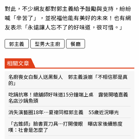
對此，不少網友都對郭主義給予鼓勵與支持，紛紛
喊「辛苦了」，並祝福他能有美好的未來！也有網
友表示「永遠讓人忘不了的好味道，很可惜。」
郭主義
型男大主廚
餐廳
相關文章
名廚喪女白髮人送黑髮人 郭主義淚崩「不相信那是真
的」
吃鍋抗寒！總舖師好味道15分鐘端上桌 露營開嗑嘉義
名店沙鍋魚頭
消失演藝圈18年⋯夏禕同框郭主義 55歲近況曝光
「古錐師」臉書買刀具…打開傻眼 曝店家後續態度
嘆：社會是怎麼了