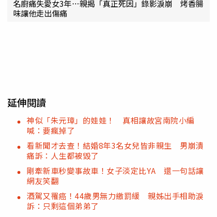
名廚痛失愛女3年…親揭「真正死因」錄影淚崩 烤香腸
味讓他走出傷痛
延伸閱讀
神似「朱元璋」的娃娃！ 真相讓故宮南院小編
喊：要瘋掉了
看新聞才去查！結婚8年3名女兒皆非親生 男崩潰
痛訴：人生都被毀了
剛牽新車秒變事故車！女子淡定比YA 還一句話讓
網友笑翻
酒駕又罹癌！44歲男無力繳罰緩 親姊出手相助淚
訴：只剩這個弟弟了