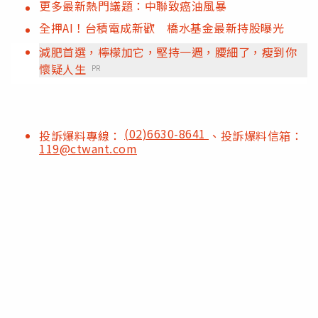
更多最新熱門議題：中聯致癌油風暴
全押AI！台積電成新歡 橋水基金最新持股曝光
減肥首選，檸檬加它，堅持一週，腰細了，瘦到你
懷疑人生
PR
(02)6630-8641
投訴爆料專線：
、投訴爆料信箱：
119@ctwant.com