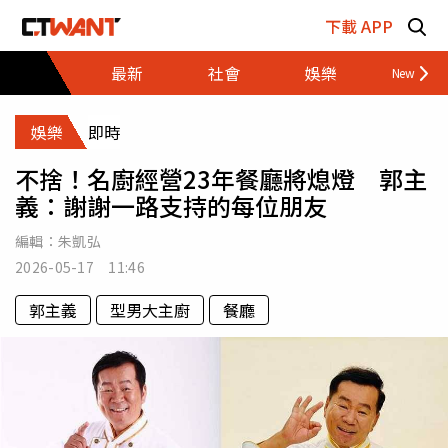
跳至主要內容區塊
下載 APP
最新
社會
娛樂
財經
娛樂
即時
不捨！名廚經營23年餐廳將熄燈 郭主
義：謝謝一路支持的每位朋友
編輯：
朱凱弘
2026-05-17 11:46
郭主義
型男大主廚
餐廳