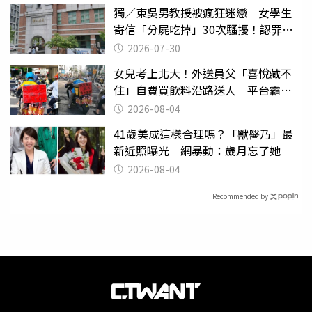
獨／東吳男教授被瘋狂迷戀 女學生
寄信「分屍吃掉」30次騷擾！認罪免
關
2026-07-30
女兒考上北大！外送員父「喜悅藏不
住」自費買飲料沿路送人 平台霸氣
幫付學費
2026-08-04
41歲美成這樣合理嗎？「獸醫乃」最
新近照曝光 網暴動：歲月忘了她
2026-08-04
Recommended by