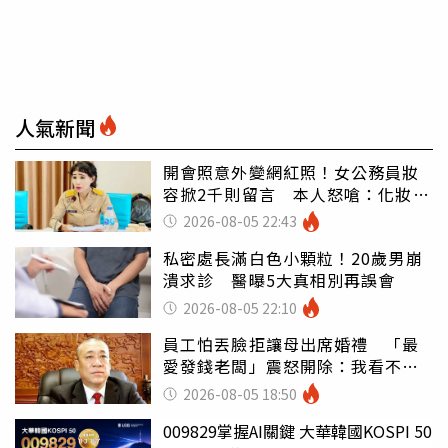
人氣新聞
開會照意外變網紅照！女公務員妝
容掀2千則留言 本人怒嗆：化妝有
錯嗎
2026-08-05 22:43
私密處長滿白色小顆粒！20歲男崩
潰求診 醫曝5大真相別再誤會
2026-08-05 22:10
員工怕丟臉拒讓母出席婚禮 「最
愛發錢老闆」震怒開除：我看不起
你
2026-08-05 18:50
009829掌握AI關鍵 大華韓國KOSPI 50