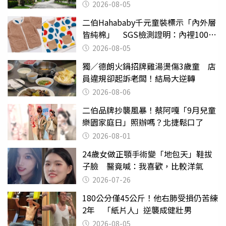
2026-08-05
二伯Hahababy千元童裝標示「內外層
皆純棉」 SGS檢測證明：內裡100%
聚酯纖維
2026-08-05
獨／德朗火鍋招牌雞湯燙傷3歲童 店
員違規卻起訴老闆！結局大逆轉
2026-08-06
二伯品牌抄襲風暴！蔡阿嘎「9月兒童
樂園家庭日」照辦嗎？北捷鬆口了
2026-08-01
24歲女做正顎手術變「地包天」鞋拔
子臉 醫竟喊：我喜歡，比較洋氣
2026-07-26
180公分僅45公斤！他右肺受損仍苦練
2年 「紙片人」逆襲成健壯男
2026-08-05