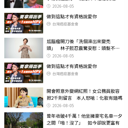
2026-08-05
做到這點才有資格說愛你
台灣癌症基金會
尪腦瘤開刀後「洗個澡出來變禿
頭」 林子熙忍震驚安慰：頭髮不重
要
2026-08-05
做到這點才有資格說愛你
台灣癌症基金會
開會照意外變網紅照！女公務員妝容
掀2千則留言 本人怒嗆：化妝有錯嗎
2026-08-05
曾年收破4千萬！他坐擁豪宅名車一夕
之間「啪！沒了」 如今卻說更富有