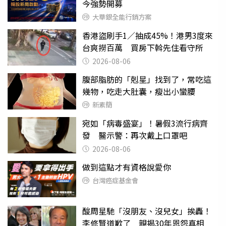
今強勢開募
大華銀全能行銷方案
香港盜刷手1／抽成45%！港男3度來
台爽撈百萬 買房下斡先住看守所
2026-08-06
腹部脂肪的「剋星」找到了，常吃這
幾物，吃走大肚囊，瘦出小蠻腰
新素簡
宛如「病毒盛宴」！暑假3流行病齊
發 醫示警：再次戴上口罩吧
2026-08-06
做到這點才有資格說愛你
台灣癌症基金會
酸周星馳「沒朋友、沒兒女」挨轟！
李修賢道歉了 親揭30年恩怨真相