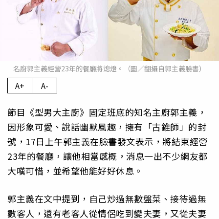
名廚郭主義經營23年的餐廳將熄燈。（圖／翻攝自郭主義臉書）
A+
A-
節目《型男大主廚》固定班底的知名主廚郭主義，
因形象可愛、說話幽默風趣，擁有「古錐師」的封
號，17日上午郭主義在臉書發文表示，將結束經營
23年的餐廳，讓他相當感概，消息一出不少網友都
大嘆可惜，並希望他能好好休息。
郭主義在文中提到，自己炒過無數盤菜、接待過無
數客人，還有老客人從情侶吃到變夫妻，又從夫妻