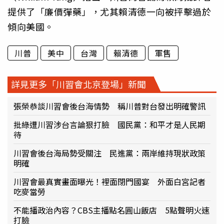
提供了「廉價彈藥」，尤其賴清德一向被抨擊過於
傾向美國。
川普
美中
台灣
賴清德
軍售
詳見更多「川習會北京登場」新聞
張榮恭談川習會後台海情勢 稱川普對台發出明確警訊
批綠遭川習涉台言論狠打臉 國民黨：和平才是人民期
待
川習會後台海局勢受關注 民進黨：兩岸維持現狀政策
明確
川習會最真實畫面曝光！裡面閉門國宴 外面白宮記者
吃麥當勞
不能播政治內容？CBS主播點名圓山飯店 5點聲明火速
打臉