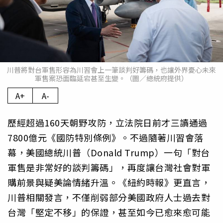
川普將對台軍售形容為川習會上一筆談判好籌碼，也讓外界憂心未來
軍售案恐面臨延宕甚至生變。（圖／總統府提供）
A+
A-
歷經超過160天朝野攻防，立法院日前才三讀通過
7800億元《國防特別條例》。不過隨著川習會落
幕，美國總統川普（Donald Trump）一句「對台
軍售是非常好的談判籌碼」，再度讓台灣社會對軍
購前景與疑美論情緒升溫。《紐約時報》更直言，
川普相關發言，不僅削弱部分美國政府人士過去對
台灣「堅定不移」的保證，甚至如今已愈來愈可能