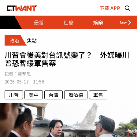
跳至主要內容區塊
下載 APP
最新
社會
娛樂
財經
政治
焦點
川習會後美對台訊號變了？ 外媒曝川
普恐暫緩軍售案
記者：
黃摯恩
2026-05-17 11:56
川普
美中
台灣
賴清德
軍售