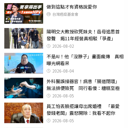
做到這點才有資格說愛你
台灣癌症基金會
陽明交大教授砍死妹夫！岳母追思首
發聲 揭11年經營真相駁「爭產」
2026-08-02
不是AI！他「沒脖子」畫面瘋傳 真相
曝光網看呆
2026-08-04
外科醫誤接器官！病患「腸道閉環」
無法排便險死 同行看傻：糟糕至極
2026-08-05
員工怕丟臉拒讓母出席婚禮 「最愛
發錢老闆」震怒開除：我看不起你
2026-08-05