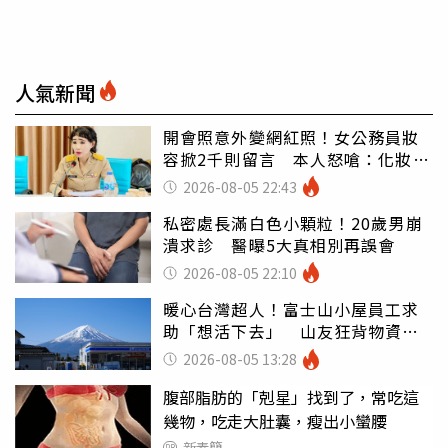
人氣新聞
開會照意外變網紅照！女公務員妝
容掀2千則留言 本人怒嗆：化妝有
錯嗎
2026-08-05 22:43
私密處長滿白色小顆粒！20歲男崩
潰求診 醫曝5大真相別再誤會
2026-08-05 22:10
暖心台灣超人！富士山小屋員工求
助「想活下去」 山友狂背物資上
山：台灣真的是寶島
2026-08-05 13:28
腹部脂肪的「剋星」找到了，常吃這
幾物，吃走大肚囊，瘦出小蠻腰
新素簡