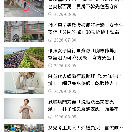
台爽撈百萬 買房下斡先住看守所
2026-08-06
獨／東吳男教授被瘋狂迷戀 女學生
寄信「分屍吃掉」30次騷擾！認罪免
關
2026-07-30
環法女子自行車賽爆「胸罩作弊」！
空氣阻力可降3.6％ 官方急出手
2026-08-05
駐英代表處徵行政助理「5大條件出
爐」 網見薪水傻眼：乾脆找志工
2026-08-05
尪腦瘤開刀後「洗個澡出來變禿
頭」 林子熙忍震驚安慰：頭髮不重
要
2026-08-05
女兒考上北大！外送員父「喜悅藏不