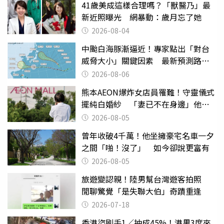
41歲美成這樣合理嗎？「獸醫乃」最
新近照曝光 網暴動：歲月忘了她
2026-08-04
中颱白海豚漸逼近！專家點出「對台
威脅大小」關鍵因素 最新預測路徑
曝
2026-08-06
熊本AEON爆炸女店員罹難！守靈儀式
擺純白婚紗 「妻已不在身邊」他淚
喊：無法想像
2026-08-05
曾年收破4千萬！他坐擁豪宅名車一夕
之間「啪！沒了」 如今卻說更富有
2026-08-05
旅遊變認親！陸男幫台灣遊客拍照
閒聊驚覺「是失聯大伯」奇蹟重逢
2026-07-18
香港盜刷手1／抽成45%！港男3度來