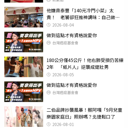
他嫌鼎泰豐「140元冷門小菜」太
貴！ 老饕卻狂推神調味：自己做不
出來
2026-08-04
做到這點才有資格說愛你
台灣癌症基金會
180公分僅45公斤！他右肺受損仍苦練
2年 「紙片人」逆襲成健壯男
2026-08-05
做到這點才有資格說愛你
台灣癌症基金會
二伯品牌抄襲風暴！蔡阿嘎「9月兒童
樂園家庭日」照辦嗎？北捷鬆口了
2026-08-01