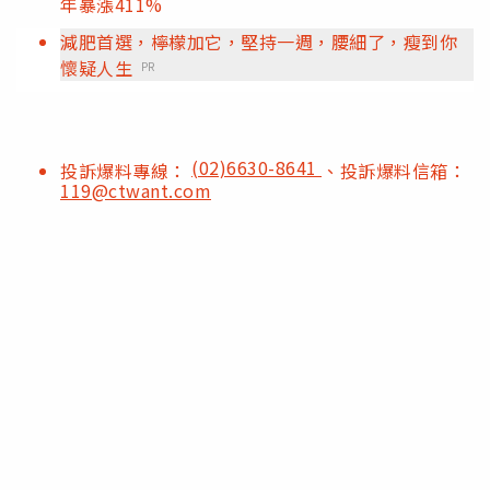
年暴漲411%
減肥首選，檸檬加它，堅持一週，腰細了，瘦到你
懷疑人生
PR
(02)6630-8641
投訴爆料專線：
、投訴爆料信箱：
119@ctwant.com