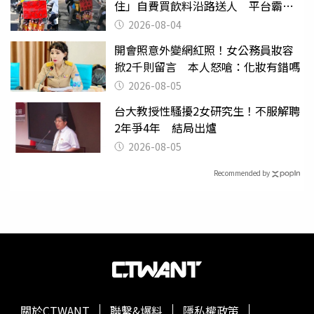
住」自費買飲料沿路送人 平台霸氣
幫付學費
2026-08-04
開會照意外變網紅照！女公務員妝容
掀2千則留言 本人怒嗆：化妝有錯嗎
2026-08-05
台大教授性騷擾2女研究生！不服解聘
2年爭4年 結局出爐
2026-08-05
Recommended by
關於CTWANT
聯繫&爆料
隱私權政策