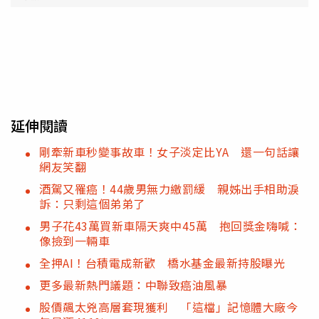
延伸閱讀
剛牽新車秒變事故車！女子淡定比YA 還一句話讓
網友笑翻
酒駕又罹癌！44歲男無力繳罰緩 親姊出手相助淚
訴：只剩這個弟弟了
男子花43萬買新車隔天爽中45萬 抱回獎金嗨喊：
像撿到一輛車
全押AI！台積電成新歡 橋水基金最新持股曝光
更多最新熱門議題：中聯致癌油風暴
股價飆太兇高層套現獲利 「這檔」記憶體大廠今