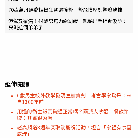
70歲萬丹醉翁拒檢狂逃還撞警 警飛撲壓制驚險逮捕
酒駕又罹癌！44歲男無力繳罰緩 親姊出手相助淚訴：
只剩這個弟弟了
延伸閱讀
6歲男童校外教學發現生鏽寶劍 考古學家驚呆：來
自1300年前
用過的衛生紙丟碗裡正常嗎？兩派人吵翻 餐飲業
喊：其實很感激
老高頻道8週年突取消慶祝活動！坦言「家裡有事需
處理」