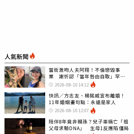
人氣新聞
當街激吻人夫阿翔！不倫戀毀事
業 謝忻認「當年咎由自取」罕吐
心聲
2026-08-10 14:12
快訊／方志友、楊銘威宣布離婚！
11年婚姻畫句點：永遠是家人
2026-08-10 12:07
陪伴8年竟非親孫？兒子車禍亡「祖
父母求驗DNA」 生母1反應陷僵局