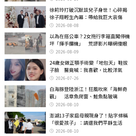
徐莉玲打破沉默談兒子身世！心碎揭
徐子翔輕生內幕：帶給我巨大哀傷
2026-08-08
以為在搭公車？2女拖行李箱直闖停機
坪「揮手攔機」 荒謬影片曝網傻眼
2026-08-09
24歲女做正顎手術變「地包天」鞋拔
子臉 醫竟喊：我喜歡，比較洋氣
2026-07-26
白海豚登陸浙江！狂風吹來「海鮮奇
觀」 活章魚爬窗、鮭魚黏玻璃
2026-08-10
澎湖13子家庭母親現身了！貼字條稱
「很愛孩子」：請還我們平靜生活
2026-08-10