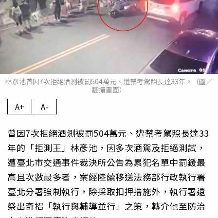
林彥池曾因7次拒絕酒測被罰504萬元、遭禁考駕照長達33年。（圖／
翻攝畫面）
A+
A-
曾因7次拒絕酒測被罰504萬元、遭禁考駕照長達33
年的「拒測王」林彥池，因多次酒駕及拒絕測試，
遭臺北市交通事件裁決所公告為累犯名單中罰鍰最
高且次數最多者，案經陸續移送法務部行政執行署
臺北分署強制執行，除採取扣押措施外，執行署還
祭出奇招「執行與輔導並行」之策，轉介他至防治