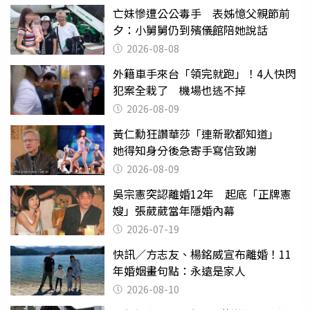
亡妹慘遭公公毒手 表姊憶父親節前
夕：小舅舅仍到殯儀館陪她說話
2026-08-08
外籍車手來台「領完就跑」！4人快閃
犯案全栽了 機場也逃不掉
2026-08-09
黃仁勳狂讚華莎「連新歌都知道」
她得知身分後急寄手寫信致謝
2026-08-09
吳宗憲突認離婚12年 起底「正牌憲
嫂」張葳葳當年隱婚內幕
2026-07-19
快訊／方志友、楊銘威宣布離婚！11
年婚姻畫句點：永遠是家人
2026-08-10