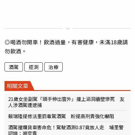
◎喝酒勿開車！飲酒過量，有害健康，未滿18歲請
勿飲酒。
酒駕
拒測
治療
相關文章
21歲女坐副駕「頭手伸出窗外」撞上涵洞牆壁慘死 友
人涉酒駕遭逮捕
賴瑞隆提修法重罰毒駕酒駕 盼提高刑責強化嚇阻
酒駕撞爛貨車害命危！駕駛酒測0.87竟放人走 埔里警
認錯：將究責