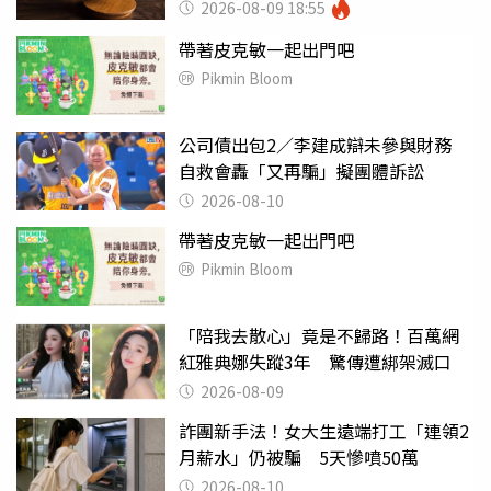
2026-08-09 18:55
帶著皮克敏一起出門吧
Pikmin Bloom
公司債出包2／李建成辯未參與財務
自救會轟「又再騙」擬團體訴訟
2026-08-10
帶著皮克敏一起出門吧
Pikmin Bloom
「陪我去散心」竟是不歸路！百萬網
紅雅典娜失蹤3年 驚傳遭綁架滅口
2026-08-09
詐團新手法！女大生遠端打工「連領2
月薪水」仍被騙 5天慘噴50萬
2026-08-10