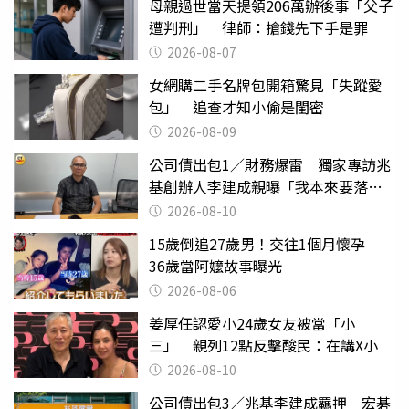
母親過世當天提領206萬辦後事「父子
遭判刑」 律師：搶錢先下手是罪
2026-08-07
女網購二手名牌包開箱驚見「失蹤愛
包」 追查才知小偷是閨密
2026-08-09
公司債出包1／財務爆雷 獨家專訪兆
基創辦人李建成親曝「我本來要落
跑」
2026-08-10
15歲倒追27歲男！交往1個月懷孕
36歲當阿嬤故事曝光
2026-08-06
姜厚任認愛小24歲女友被當「小
三」 親列12點反擊酸民：在講X小
2026-08-10
公司債出包3／兆基李建成羈押 宏碁