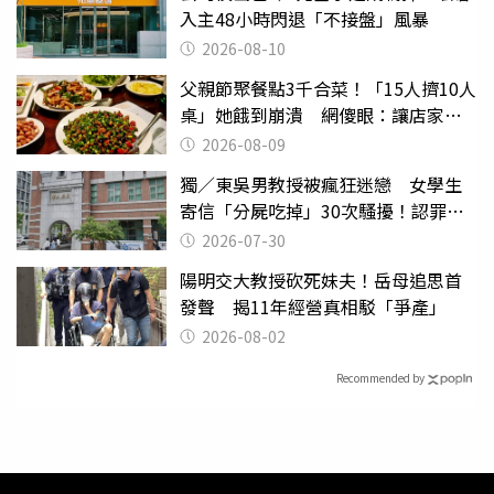
入主48小時閃退「不接盤」風暴
2026-08-10
父親節聚餐點3千合菜！「15人擠10人
桌」她餓到崩潰 網傻眼：讓店家看
笑話
2026-08-09
獨／東吳男教授被瘋狂迷戀 女學生
寄信「分屍吃掉」30次騷擾！認罪免
關
2026-07-30
陽明交大教授砍死妹夫！岳母追思首
發聲 揭11年經營真相駁「爭產」
2026-08-02
Recommended by