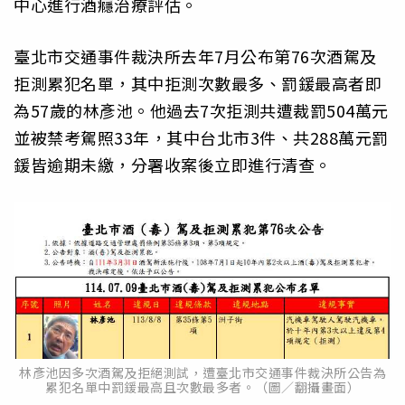
中心進行酒癮治療評估。
臺北市交通事件裁決所去年7月公布第76次酒駕及
拒測累犯名單，其中拒測次數最多、罰鍰最高者即
為57歲的林彥池。他過去7次拒測共遭裁罰504萬元
並被禁考駕照33年，其中台北市3件、共288萬元罰
鍰皆逾期未繳，分署收案後立即進行清查。
林彥池因多次酒駕及拒絕測試，遭臺北市交通事件裁決所公告為
累犯名單中罰鍰最高且次數最多者。（圖／翻攝畫面）