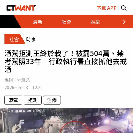
跳至主要內容區塊
下載 APP
最新
社會
娛樂
財經
社會
時事
酒駕拒測王終於栽了！被罰504萬、禁
考駕照33年 行政執行署直接抓他去戒
酒
編輯：
朱凱弘
2026-05-18 12:21
酒駕
拒測
治療