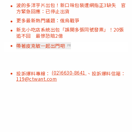
波的多洋芋片出包！新口味包裝遭網指正3缺失 官
方緊急回應：已停止出貨
更多最新熱門議題：俄烏戰爭
新北小吃店系統出包「誤開多張同號發票」！20張
追不回 最慘恐賠2億
帶著皮克敏一起出門吧
PR
(02)6630-8641
投訴爆料專線：
、投訴爆料信箱：
119@ctwant.com