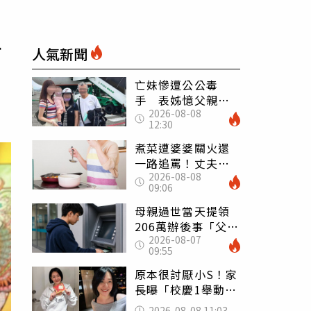
工
人氣新聞
亡妹慘遭公公毒
手 表姊憶父親節
2026-08-08
前夕：小舅舅仍到
12:30
殯儀館陪她說話
煮菜遭婆婆關火還
一路追罵！丈夫勸
2026-08-08
別計較「媽媽老
09:06
了」 人妻超崩
潰：我像台傭
母親過世當天提領
206萬辦後事「父子
2026-08-07
遭判刑」 律師：
09:55
搶錢先下手是罪
原本很討厭小S！家
長曝「校慶1舉動」
讓她徹底改觀 網
2026-08-08 11:03