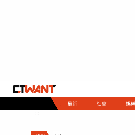
社會首頁
娛樂首頁
財經首頁
政
:::
最新
社會
娛
時事
即時
熱線
:::
直擊
大條
人物
調查
專題
３Ｃ