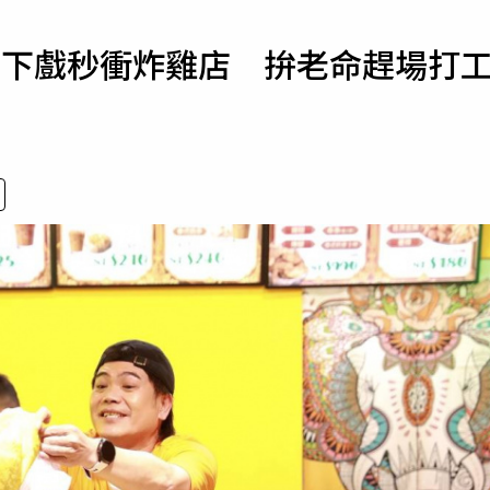
寵物
弼下戲秒衝炸雞店 拚老命趕場打
運勢
運動
梅酒