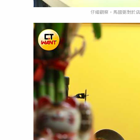
仔細觀察，馬國弼對於