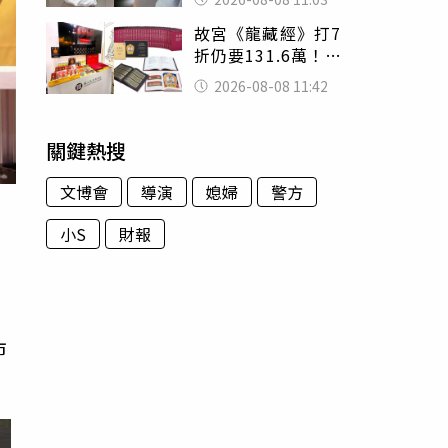
友洗版認證
故宮《龍藏經》打7
折仍要131.6萬！
店員曝：有人原價
2026-08-08 11:42
188萬付現購買
關鍵熱搜
文博會
導演
媳婦
警方
小S
財報
市