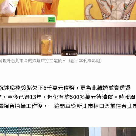
悄悄現身台北市區的炸雞店打工還債。（圖／本刊攝影組）
因沉迷職棒簽賭欠下5千萬元債務，更為此離婚並賣房還
，至今已過13年，但仍有約500多萬元待清償。時報周
結束電視台拍攝工作後，一路開車從新北市林口區前往台北