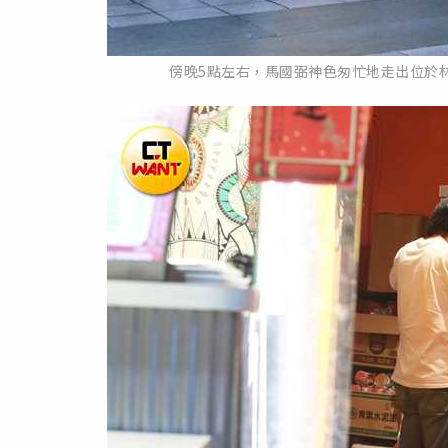
傍晚5點左右，馬國弼神色匆忙地走出位於