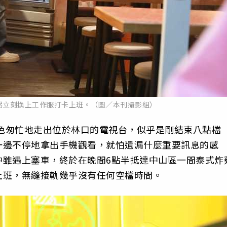
弼立刻換上工作服打卡上班。（圖／本刊攝影組）
神色匆忙地走出位於林口的電視台，似乎是剛結束八點檔
一邊不停地拿出手機觀看，就怕遺漏什麼重要訊息的感
中雖遇上塞車，終於在晚間6點半抵達中山區一間泰式炸
上班，無縫接軌幾乎沒有任何空檔時間。