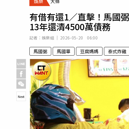
娛樂
大條
人物
汽車
有借有還1／直擊！馬國
專欄
13年還清4500萬債務
房產新勢力
記者：
娛樂組
2026-05-20 06:00
馬國弼
馬國畢
豆腐媽媽
泰式炸雞
Next