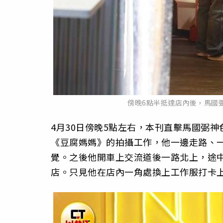
傍晚6點半抵達店內後，馬國
4月30日傍晚5點左右，本刊直擊馬國弼
《豆腐媽媽》的拍攝工作，他一邊走路、
覺。之後他開車上交流道後一路北上，途
店。只見他在店內一角處換上工作服打卡