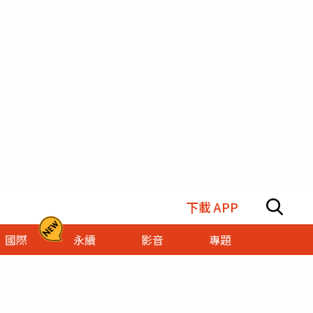
下載 APP
國際
永續
影音
專題