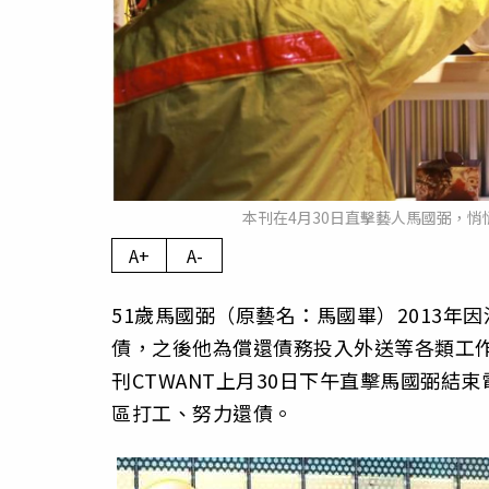
本刊在4月30日直擊藝人馬國弼，
A+
A-
51歲馬國弼（原藝名：馬國畢）2013年
債，之後他為償還債務投入外送等各類工作
刊CTWANT上月30日下午直擊馬國弼
區打工、努力還債。