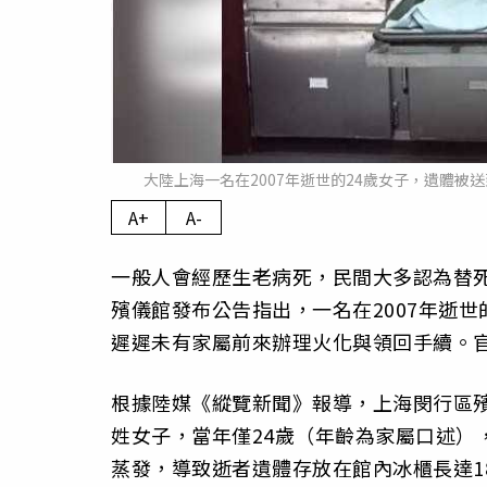
大陸上海一名在2007年逝世的24歲女子，遺體被
A+
A-
一般人會經歷生老病死，民間大多認為替
殯儀館發布公告指出，一名在2007年逝世
遲遲未有家屬前來辦理火化與領回手續。
根據陸媒《縱覽新聞》報導，上海閔行區殯
姓女子，當年僅24歲（年齡為家屬口述）
蒸發，導致逝者遺體存放在館內冰櫃長達1