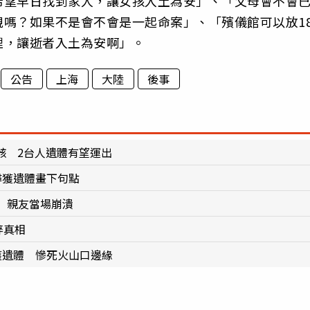
希望早日找到家人，讓女孩入土為安」、「父母會不會
嗎？如果不是會不會是一起命案」、「殯儀館可以放1
理，讓逝者入土為安啊」。
公告
上海
大陸
後事
骸 2台人遺體有望運出
尋獲遺體畫下句點
 親友當場崩潰
碎真相
獲遺體 慘死火山口邊緣