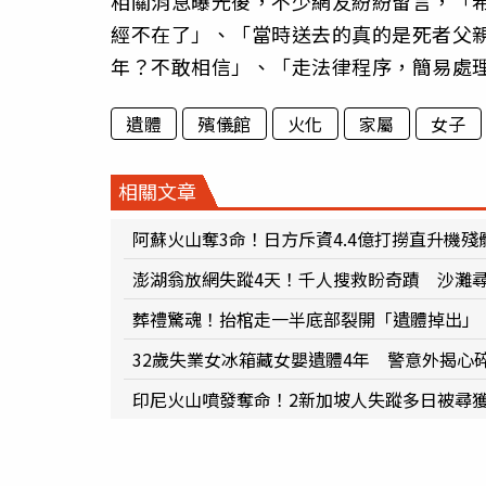
相關消息曝光後，不少網友紛紛留言，「
經不在了」、「當時送去的真的是死者父親
年？不敢相信」、「走法律程序，簡易處
遺體
殯儀館
火化
家屬
女子
相關文章
阿蘇火山奪3命！日方斥資4.4億打撈直升機殘
澎湖翁放網失蹤4天！千人搜救盼奇蹟 沙灘
葬禮驚魂！抬棺走一半底部裂開「遺體掉出」
32歲失業女冰箱藏女嬰遺體4年 警意外揭心
印尼火山噴發奪命！2新加坡人失蹤多日被尋