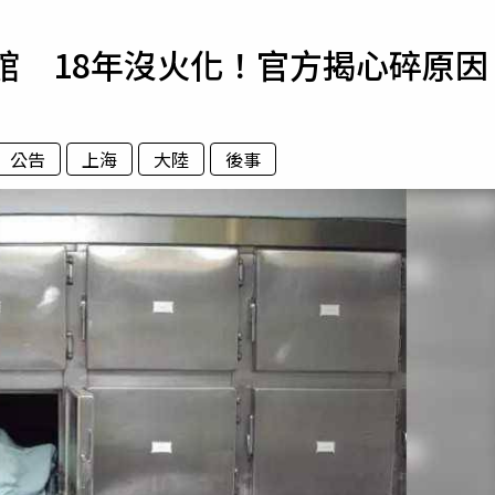
寵物
館 18年沒火化！官方揭心碎原因
運勢
運動
梅酒
公告
上海
大陸
後事