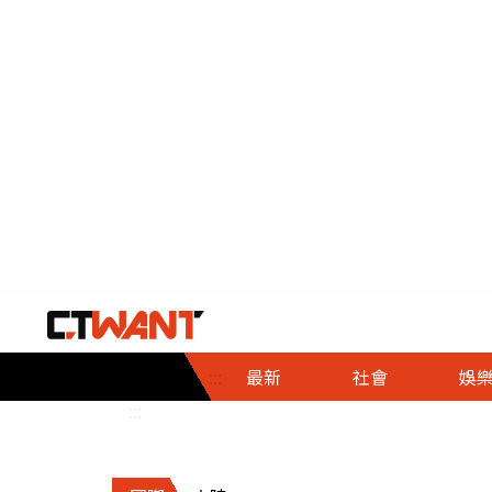
社會首頁
娛樂首頁
財經首頁
政
:::
最新
社會
娛
時事
即時
熱線
:::
直擊
大條
人物
調查
專題
３Ｃ