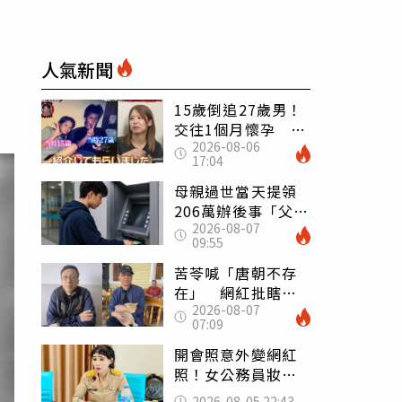
人氣新聞
15歲倒追27歲男！
交往1個月懷孕 36
2026-08-06
歲當阿嬤故事曝光
17:04
母親過世當天提領
206萬辦後事「父子
2026-08-07
遭判刑」 律師：
09:55
搶錢先下手是罪
苦苓喊「唐朝不存
在」 網紅批瞎編
2026-08-07
歷史：李白、杜甫
07:09
用鮮卑文寫詩？
開會照意外變網紅
照！女公務員妝容
掀2千則留言 本人
2026-08-05 22:43