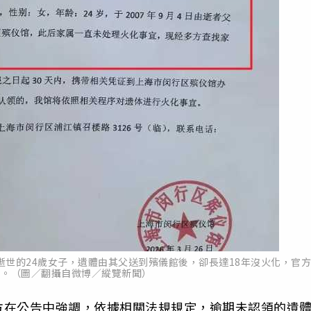
逝世的24歲女子，遺體由其父送到殯儀館後，卻長達18年沒火化，官
了。（圖／翻攝自微博／縱覽新聞）
方在公告中強調，依據相關法規規定，逾期未認領的遺