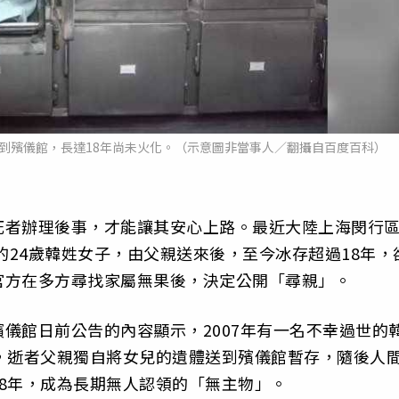
送到殯儀館，長達18年尚未火化。（示意圖非當事人／翻攝自百度百科）
死者辦理後事，才能讓其安心上路。最近大陸上海閔行
的24歲韓姓女子，由父親送來後，至今冰存超過18年，
官方在多方尋找家屬無果後，決定公開「尋親」。
儀館日前公告的內容顯示，2007年有一名不幸過世的
，逝者父親獨自將女兒的遺體送到殯儀館暫存，隨後人
8年，成為長期無人認領的「無主物」。