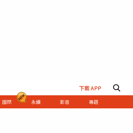
下載 APP
國際
永續
影音
專題