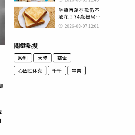
怒嗆：化妝有錯嗎
坐擁百萬存款仍不
敢花！74歲獨居翁
「1餐只吃1片吐
2026-08-07 12:01
司」 半年後暴瘦
嚇壞女兒
關鍵熱搜
股利
大陸
竊電
心因性休克
千千
畢業
區
卻
韓
間