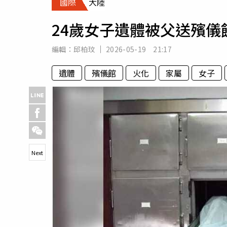
國際
大陸
人物
汽車
24歲女子遺體被父送殯儀
專欄
房產新勢力
編輯：
邱柏玟
2026-05-19 21:17
遺體
殯儀館
火化
家屬
女子
Next