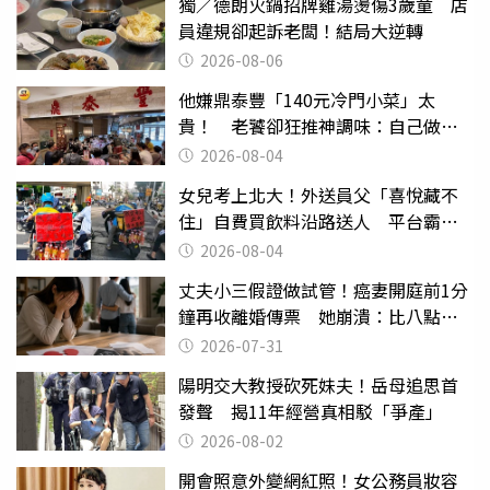
獨／德朗火鍋招牌雞湯燙傷3歲童 店
員違規卻起訴老闆！結局大逆轉
2026-08-06
他嫌鼎泰豐「140元冷門小菜」太
貴！ 老饕卻狂推神調味：自己做不
出來
2026-08-04
女兒考上北大！外送員父「喜悅藏不
住」自費買飲料沿路送人 平台霸氣
幫付學費
2026-08-04
丈夫小三假證做試管！癌妻開庭前1分
鐘再收離婚傳票 她崩潰：比八點檔
還扯
2026-07-31
陽明交大教授砍死妹夫！岳母追思首
發聲 揭11年經營真相駁「爭產」
2026-08-02
開會照意外變網紅照！女公務員妝容