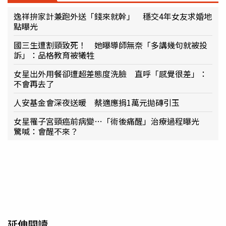
逸祥拚家計兼跑外送「錢來就幹」 穩交4年女友求婚地
點曝光
國三生遭割頸致死！ 她曝導師無奈「多講幾句就被投
訴」：品格教育被犧牲
女星出外用餐卻遭超差態度洗臉 直呼「感覺很差」：
不會再去了
人安基金會深夜送暖 蔡適應捐1萬元拋磚引玉
女星罹子宮頸癌前病變…「術後痛醒」治療過程曝光
驚喊：會醒不來？
延伸閱讀