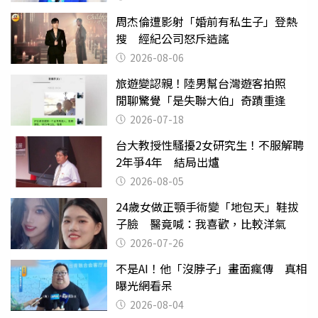
周杰倫遭影射「婚前有私生子」登熱
搜 經紀公司怒斥造謠
2026-08-06
旅遊變認親！陸男幫台灣遊客拍照
閒聊驚覺「是失聯大伯」奇蹟重逢
2026-07-18
台大教授性騷擾2女研究生！不服解聘
2年爭4年 結局出爐
2026-08-05
24歲女做正顎手術變「地包天」鞋拔
子臉 醫竟喊：我喜歡，比較洋氣
2026-07-26
不是AI！他「沒脖子」畫面瘋傳 真相
曝光網看呆
2026-08-04