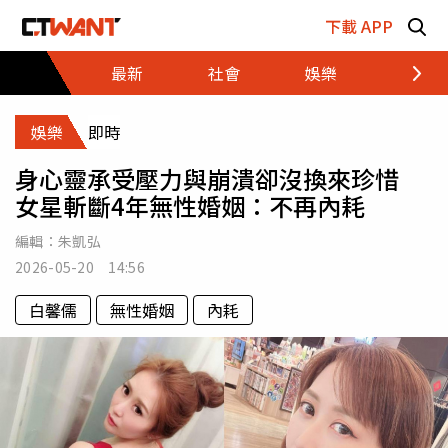
跳至主要內容區塊
下載 APP
最新
社會
娛樂
財經
娛樂
即時
身心靈承受壓力與崩潰卻沒換來珍惜
女星斬斷4年無性婚姻：不再內耗
編輯：
朱凱弘
2026-05-20 14:56
白馨儒
無性婚姻
內耗