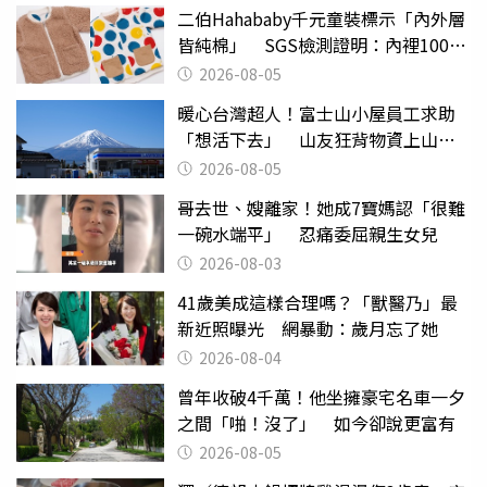
二伯Hahababy千元童裝標示「內外層
皆純棉」 SGS檢測證明：內裡100%
聚酯纖維
2026-08-05
暖心台灣超人！富士山小屋員工求助
「想活下去」 山友狂背物資上山：
台灣真的是寶島
2026-08-05
哥去世、嫂離家！她成7寶媽認「很難
一碗水端平」 忍痛委屈親生女兒
2026-08-03
41歲美成這樣合理嗎？「獸醫乃」最
新近照曝光 網暴動：歲月忘了她
2026-08-04
曾年收破4千萬！他坐擁豪宅名車一夕
之間「啪！沒了」 如今卻說更富有
2026-08-05