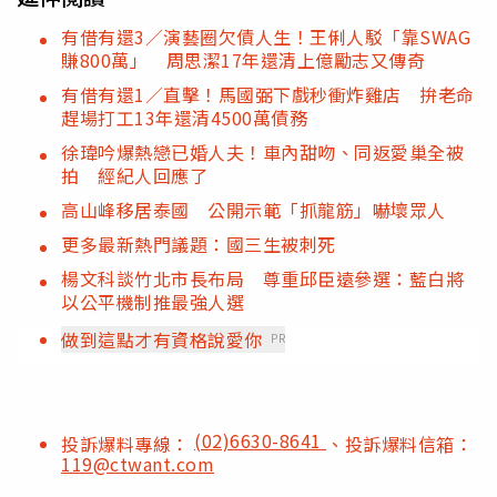
有借有還3／演藝圈欠債人生！王俐人駁「靠SWAG
賺800萬」 周思潔17年還清上億勵志又傳奇
有借有還1／直擊！馬國弼下戲秒衝炸雞店 拚老命
趕場打工13年還清4500萬債務
徐瑋吟爆熱戀已婚人夫！車內甜吻、同返愛巢全被
拍 經紀人回應了
高山峰移居泰國 公開示範「抓龍筋」嚇壞眾人
更多最新熱門議題：國三生被刺死
楊文科談竹北市長布局 尊重邱臣遠參選：藍白將
以公平機制推最強人選
做到這點才有資格說愛你
PR
(02)6630-8641
投訴爆料專線：
、投訴爆料信箱：
119@ctwant.com