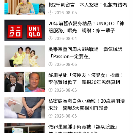
掀2千則留言 本人怒嗆：化妝有錯嗎
2026-08-05
20年前舊衣變身精品！UNIQLO「神
級服務」曝光 網讚：穿一輩子
2026-08-04
吳宗憲重回周末8點戰場 霸氣喊話
「Passion一定要在」
2026-08-06
酸周星馳「沒朋友、沒兒女」挨轟！
李修賢道歉了 親揭30年恩怨真相
2026-08-05
私密處長滿白色小顆粒！20歲男崩潰
求診 醫曝5大真相別再誤會
2026-08-05
做卵巢囊腫手術竟被「誤切膀胱」