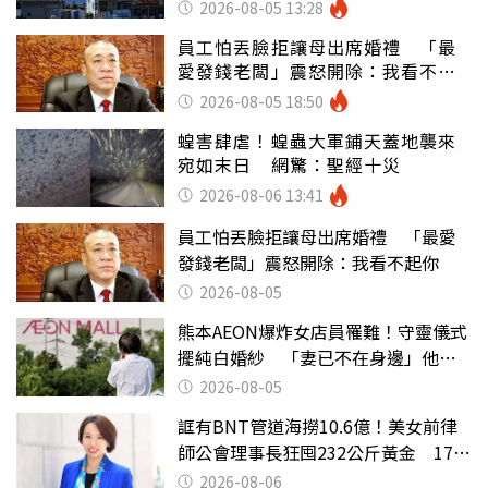
山：台灣真的是寶島
2026-08-05 13:28
員工怕丟臉拒讓母出席婚禮 「最
愛發錢老闆」震怒開除：我看不起
你
2026-08-05 18:50
蝗害肆虐！蝗蟲大軍鋪天蓋地襲來
宛如末日 網驚：聖經十災
2026-08-06 13:41
員工怕丟臉拒讓母出席婚禮 「最愛
發錢老闆」震怒開除：我看不起你
2026-08-05
熊本AEON爆炸女店員罹難！守靈儀式
擺純白婚紗 「妻已不在身邊」他淚
喊：無法想像
2026-08-05
誆有BNT管道海撈10.6億！美女前律
師公會理事長狂囤232公斤黃金 17人
遭起訴
2026-08-06