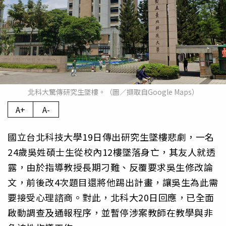
北科大驚傳研究生墜樓。（圖／擷取自Google Maps）
A+
A-
國立台北科技大學19日傳出研究生墜樓悲劇，一名
24歲吳姓碩士生從校內12樓墜落身亡，其友人就透
露，由於指導教授長期刁難、反覆要求吳生修改論
文，前後改4次題目還將他踢出計畫，讓吳生為此需
要接受心理諮商。對此，北科大20日回應，已全面
啟動調查及通報程序，並暫停涉案教師在教學與非