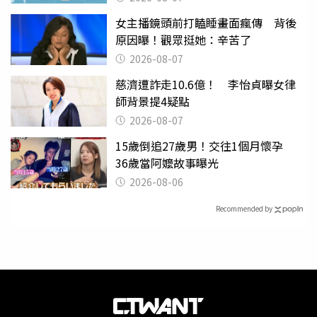
女主播鏡頭前打瞌睡畫面瘋傳 背後
原因曝！觀眾挺她：辛苦了
2026-08-07
慈濟遭詐走10.6億！ 李怡貞曝女律
師背景提4疑點
2026-08-07
15歲倒追27歲男！交往1個月懷孕
36歲當阿嬤故事曝光
2026-08-06
Recommended by