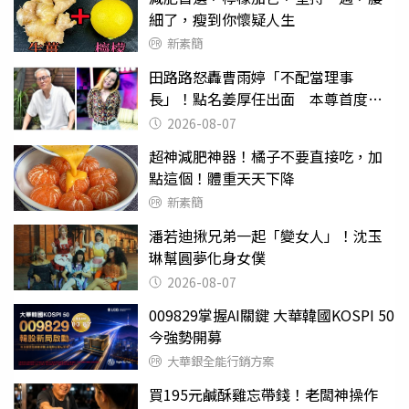
細了，瘦到你懷疑人生
新素簡
田路路怒轟曹雨婷「不配當理事
長」！點名姜厚任出面 本尊首度回
應了
2026-08-07
超神減肥神器！橘子不要直接吃，加
點這個！體重天天下降
新素簡
潘若迪揪兄弟一起「變女人」！沈玉
琳幫圓夢化身女僕
2026-08-07
009829掌握AI關鍵 大華韓國KOSPI 50
今強勢開募
大華銀全能行銷方案
買195元鹹酥雞忘帶錢！老闆神操作