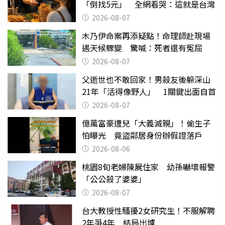
「倒找5元」 全網看哭：這就是台灣
2026-08-07
木乃伊命案再添疑點！命理師赴現場
遇天候驟變 驚喊：死者還有冤屈
2026-08-07
父逝世也不敢回家！男殺友後躲深山
21年「活得像野人」 1關鍵出面自首
2026-08-07
億萬富豪遭兒「大義滅親」！偷生子
怕曝光 竟盜鄰居身份辦假證落戶
2026-08-06
桃園8旬老婦陳屍住家 幼孫嚇壞報警
「公公殺了婆婆」
2026-08-07
台大教授性騷擾2女研究生！不服解聘
2年爭4年 結局出爐