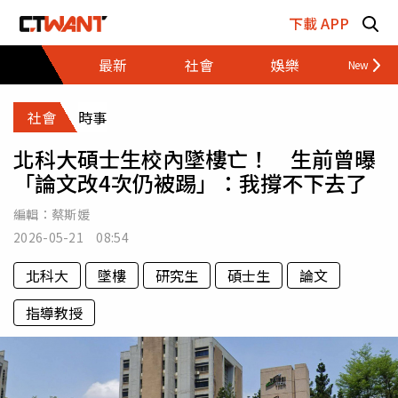
跳至主要內容區塊
下載 APP
最新
社會
娛樂
財經
社會
時事
北科大碩士生校內墜樓亡！ 生前曾曝
「論文改4次仍被踢」：我撐不下去了
編輯：
蔡斯媛
2026-05-21 08:54
北科大
墜樓
研究生
碩士生
論文
指導教授