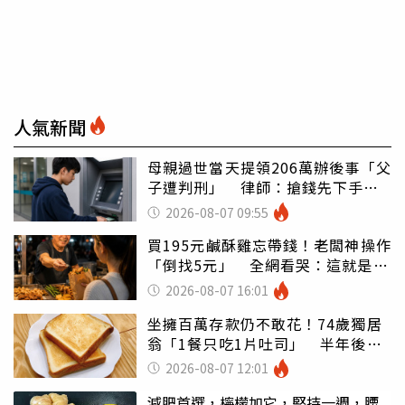
人氣新聞
母親過世當天提領206萬辦後事「父
子遭判刑」 律師：搶錢先下手是
罪
2026-08-07 09:55
買195元鹹酥雞忘帶錢！老闆神操作
「倒找5元」 全網看哭：這就是台
灣
2026-08-07 16:01
坐擁百萬存款仍不敢花！74歲獨居
翁「1餐只吃1片吐司」 半年後暴
瘦嚇壞女兒
2026-08-07 12:01
減肥首選，檸檬加它，堅持一週，腰