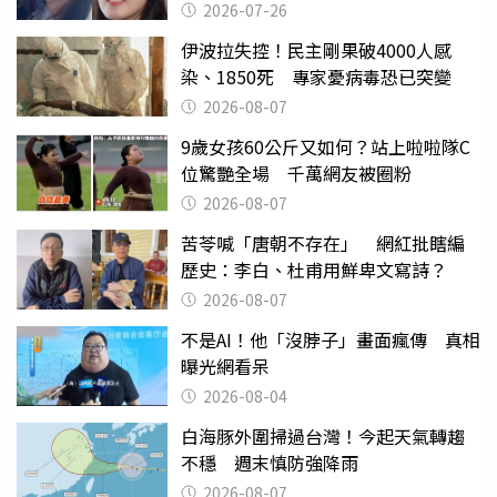
2026-07-26
伊波拉失控！民主剛果破4000人感
染、1850死 專家憂病毒恐已突變
2026-08-07
9歲女孩60公斤又如何？站上啦啦隊C
位驚艷全場 千萬網友被圈粉
2026-08-07
苦苓喊「唐朝不存在」 網紅批瞎編
歷史：李白、杜甫用鮮卑文寫詩？
2026-08-07
不是AI！他「沒脖子」畫面瘋傳 真相
曝光網看呆
2026-08-04
白海豚外圍掃過台灣！今起天氣轉趨
不穩 週末慎防強降雨
2026-08-07