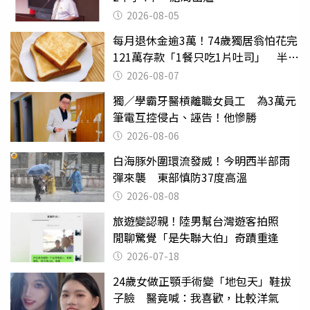
2026-08-05
每月退休金逾3萬！74歲獨居翁怕花完
121萬存款「1餐只吃1片吐司」 半年
後暴瘦嚇壞女兒
2026-08-07
獨／學霸牙醫槓離職女員工 為3萬元
筆電互控侵占、誣告！他慘勝
2026-08-06
白海豚外圍環流發威！今明西半部雨
彈來襲 東部慎防37度高溫
2026-08-08
旅遊變認親！陸男幫台灣遊客拍照
閒聊驚覺「是失聯大伯」奇蹟重逢
2026-07-18
24歲女做正顎手術變「地包天」鞋拔
子臉 醫竟喊：我喜歡，比較洋氣