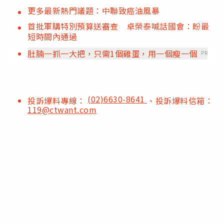
更多最新熱門議題：中聯致癌油風暴
首批軍購特別預算送審查 卓榮泰喊話國會：盼最
短時間內通過
肚腩一抓一大把，只需1個雞蛋，用一個瘦一個
PR
(02)6630-8641
投訴爆料專線：
、投訴爆料信箱：
119@ctwant.com