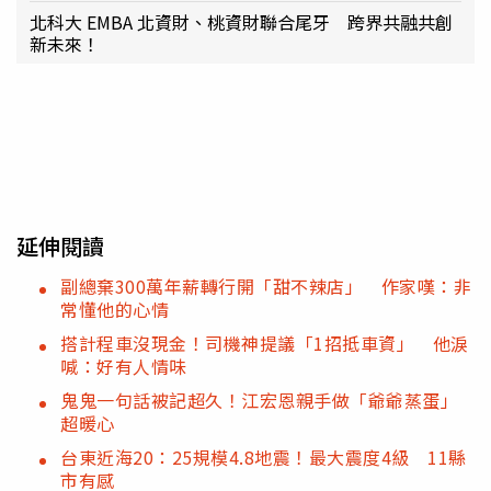
北科大 EMBA 北資財、桃資財聯合尾牙 跨界共融共創
新未來！
延伸閱讀
副總棄300萬年薪轉行開「甜不辣店」 作家嘆：非
常懂他的心情
搭計程車沒現金！司機神提議「1招抵車資」 他淚
喊：好有人情味
鬼鬼一句話被記超久！江宏恩親手做「爺爺蒸蛋」
超暖心
台東近海20：25規模4.8地震！最大震度4級 11縣
市有感