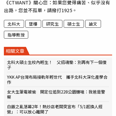
《CTWANT》關心您：如果您覺得痛苦、似乎沒有
出路，您並不孤單，請撥打1925。
北科大
墜樓
研究生
碩士生
論文
指導教授
相關文章
北科大碩士生校內輕生！ 父招魂慟：別再有下一個傻
子
YKK AP台灣布局接軌年輕世代 攜手北科大深化產學合
作
女大生筆電被偷 開定位追到228公園嫌嗆：我爸是警
察
白飯之亂落幕2年！熱炒店老闆突宣布「5/1起換人經
營」：可以放心離開了