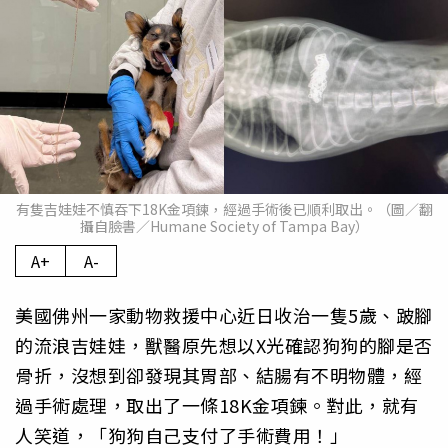
有隻吉娃娃不慎吞下18K金項鍊，經過手術後已順利取出。（圖／翻
攝自臉書／Humane Society of Tampa Bay）
A+
A-
美國佛州一家動物救援中心近日收治一隻5歲、跛腳
的流浪吉娃娃，獸醫原先想以X光確認狗狗的腳是否
骨折，沒想到卻發現其胃部、結腸有不明物體，經
過手術處理，取出了一條18K金項鍊。對此，就有
人笑道，「狗狗自己支付了手術費用！」