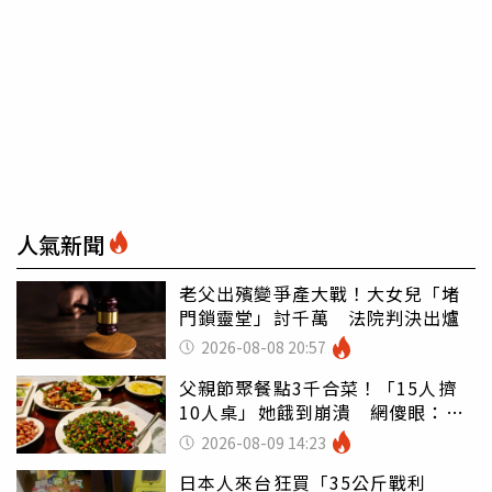
人氣新聞
老父出殯變爭產大戰！大女兒「堵
門鎖靈堂」討千萬 法院判決出爐
2026-08-08 20:57
父親節聚餐點3千合菜！「15人擠
10人桌」她餓到崩潰 網傻眼：讓
店家看笑話
2026-08-09 14:23
日本人來台狂買「35公斤戰利