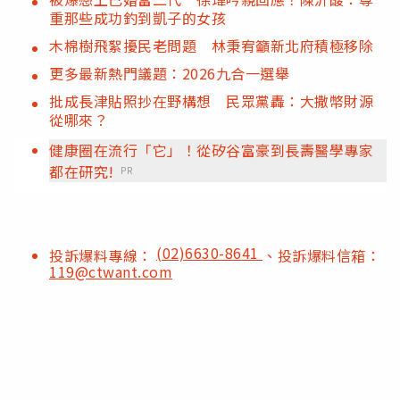
重那些成功釣到凱子的女孩
木棉樹飛絮擾民老問題 林秉宥籲新北府積極移除
更多最新熱門議題：2026九合一選舉
批成長津貼照抄在野構想 民眾黨轟：大撒幣財源
從哪來？
健康圈在流行「它」！從矽谷富豪到長壽醫學專家
都在研究!
PR
(02)6630-8641
投訴爆料專線：
、投訴爆料信箱：
119@ctwant.com