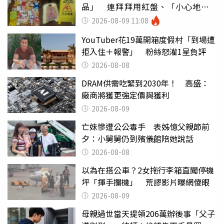
品」 連拜拜用紅盤、「小心地
滑」告示牌也帶回家
2026-08-09 11:08
YouTuber花19萬開箱度假村「到場遭
拒入住＋報警」 粉絲怒灌1星負評
2026-08-08
DRAM供需吃緊到2030年！ 高盛：
廠商將獲更強定價與獲利
2026-08-09
亡妹慘遭公公毒手 表姊憶父親節前
夕：小舅舅仍到殯儀館陪她說話
2026-08-08
以為在搭公車？2女拖行李箱直闖停機
坪「揮手攔機」 荒謬影片曝網傻眼
2026-08-09
母親過世當天提領206萬辦後事「父子