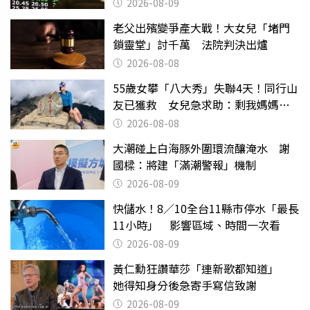
2026-08-09
老父出殯變爭產大戰！大女兒「堵門
鎖靈堂」討千萬 法院判決出爐
2026-08-08
55歲女攀「八大秀」失聯4天！同行山
友已獲救 女兒急求助：剩我媽媽還
沒找到
2026-08-08
大潮碰上白海豚外圍環流釀淹水 謝
國樑：將建「滿潮警報」機制
2026-08-09
快儲水！8／10全台11縣市停水「最長
11小時」 影響區域、時間一次看
2026-08-09
黃仁勳狂讚華莎「連新歌都知道」
她得知身分後急寄手寫信致謝
2026-08-09