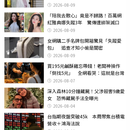
2026-08-09
「陪我去散心」竟是不歸路！百萬網
紅雅典娜失蹤3年 驚傳遭綁架滅口
2026-08-09
女網購二手名牌包開箱驚見「失蹤愛
包」 追查才知小偷是閨密
2026-08-09
買195元鹹酥雞忘帶錢！老闆神操作
「倒找5元」 全網看哭：這就是台灣
2026-08-07
深入森林10分鐘藏屍！父涉殺害9歲愛
女 恐怖藏屍手法全曝光
2026-08-04
台指期夜盤突破45k 本周聚焦台積電
營收＋鴻海法說