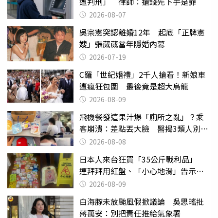
遭判刑」 律師：搶錢先下手是罪
2026-08-07
吳宗憲突認離婚12年 起底「正牌憲
嫂」張葳葳當年隱婚內幕
2026-07-19
C羅「世紀婚禮」2千人搶看！新娘車
遭瘋狂包圍 最後竟是超大烏龍
2026-08-09
飛機餐發這果汁爆「廁所之亂」？乘
客崩潰：差點丟大臉 醫揭3類人別亂
喝
2026-08-08
日本人來台狂買「35公斤戰利品」
連拜拜用紅盤、「小心地滑」告示牌
也帶回家
2026-08-09
白海豚未放颱風假掀議論 吳思瑤批
蔣萬安：別把責任推給氣象署