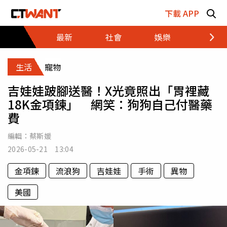
跳至主要內容區塊
下載 APP
最新
社會
娛樂
財經
生活
寵物
吉娃娃跛腳送醫！X光竟照出「胃裡藏
18K金項鍊」 網笑：狗狗自己付醫藥
費
編輯：
蔡斯媛
2026-05-21 13:04
金項鍊
流浪狗
吉娃娃
手術
異物
美國