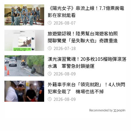
《陽光女子》串流上線！7.7億票房電
影在家就能看
2026-08-07
旅遊變認親！陸男幫台灣遊客拍照
閒聊驚覺「是失聯大伯」奇蹟重逢
2026-07-18
漢光演習驚魂！20多枚105榴砲彈滾落
水溝 軍警急封鎖搶運
2026-08-09
外籍車手來台「領完就跑」！4人快閃
犯案全栽了 機場也逃不掉
2026-08-09
Recommended by