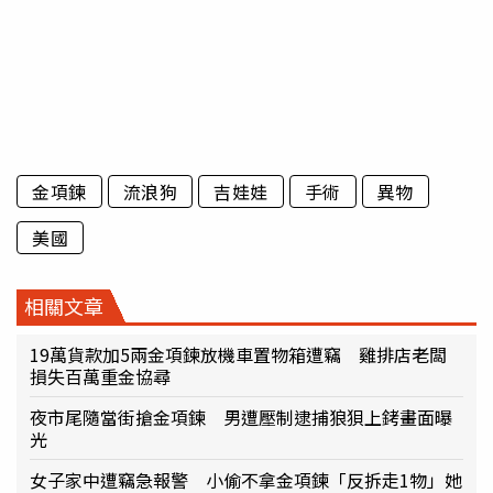
金項鍊
流浪狗
吉娃娃
手術
異物
美國
相關文章
19萬貨款加5兩金項鍊放機車置物箱遭竊 雞排店老闆
損失百萬重金協尋
夜市尾隨當街搶金項鍊 男遭壓制逮捕狼狽上銬畫面曝
光
女子家中遭竊急報警 小偷不拿金項鍊「反拆走1物」她