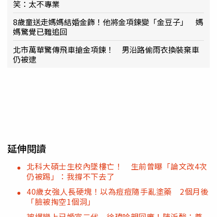
笑：太不專業
8歲童送走媽媽結婚金飾！他將金項鍊變「金豆子」 媽
媽驚覺已難追回
北市萬華驚傳飛車搶金項鍊！ 男沿路偷雨衣換裝棄車
仍被逮
延伸閱讀
北科大碩士生校內墜樓亡！ 生前曾曝「論文改4次
仍被踢」：我撐不下去了
40歲女強人長硬塊！以為痘痘隨手亂塗藥 2個月後
「臉被掏空1個洞」
被爆戀上已婚富二代 徐瑋吟親回應！陳沂酸：尊