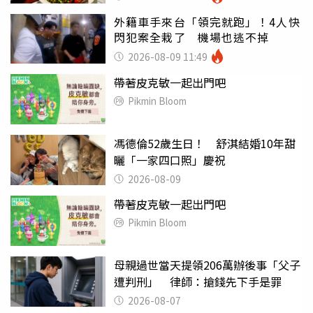
外籍車手來台「領完就跑」！4人快
閃犯案全栽了 機場也逃不掉
2026-08-09 11:49
帶著皮克敏一起出門吧
Pikmin Bloom
馮德倫52歲生日！ 舒淇結婚10年甜
曬「一家四口照」慶祝
2026-08-09
帶著皮克敏一起出門吧
Pikmin Bloom
母親過世當天提領206萬辦後事「父子
遭判刑」 律師：搶錢先下手是罪
2026-08-07