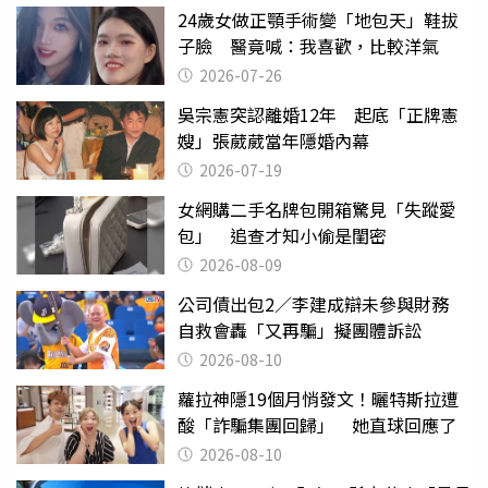
24歲女做正顎手術變「地包天」鞋拔
子臉 醫竟喊：我喜歡，比較洋氣
2026-07-26
吳宗憲突認離婚12年 起底「正牌憲
嫂」張葳葳當年隱婚內幕
2026-07-19
女網購二手名牌包開箱驚見「失蹤愛
包」 追查才知小偷是閨密
2026-08-09
公司債出包2／李建成辯未參與財務
自救會轟「又再騙」擬團體訴訟
2026-08-10
蘿拉神隱19個月悄發文！曬特斯拉遭
酸「詐騙集團回歸」 她直球回應了
2026-08-10