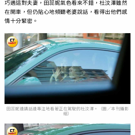
巧遇這對夫妻，田蕊妮氣色看來不錯，杜汶澤雖然
在開車，但仍貼心地傾聽老婆說話，看得出他們感
情十分緊密。
田蕊妮邊講話邊專注地看著正在駕駛的杜汶澤。（圖／本刊攝影
組）