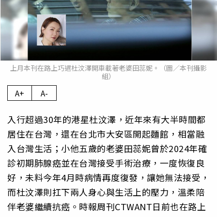
上月本刊在路上巧遇杜汶澤開車載著老婆田蕊妮。（圖／本刊攝影
組）
A+
A-
入行超過30年的港星杜汶澤，近年來有大半時間都
居住在台灣，還在台北市大安區開起麵館，相當融
入台灣生活；小他五歲的老婆田蕊妮曾於2024年確
診初期肺腺癌並在台灣接受手術治療，一度恢復良
好，未料今年4月時病情再度復發，讓她無法接受，
而杜汶澤則扛下兩人身心與生活上的壓力，溫柔陪
伴老婆繼續抗癌。時報周刊CTWANT日前也在路上