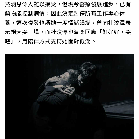
然消息令人難以接受，但現今醫療發展進步，已有
藥物能控制病情，因此決定暫停所有工作專心休
養，這次復發也讓她一度情緒潰堤，曾向杜汶澤表
示想大哭一場，而杜汶澤也溫柔回應「好好好，哭
吧」，用陪伴方式支持她面對低潮。