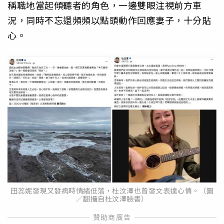
稱職地當起傾聽者的角色，一邊雙眼注視前方車
況，同時不忘還頻頻以點頭動作回應妻子，十分貼
心。
田蕊妮發現又發病時情緒低落，杜汶澤也曾發文表達心情。（圖
／翻攝自杜汶澤臉書）