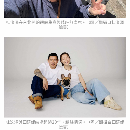
杜汶澤在台北開的麵館生意興隆座無虛席。（圖／翻攝自杜汶澤
臉書）
杜汶澤與田蕊妮結婚超過20年，鶼鰈情深。（圖／翻攝自田蕊妮
臉書）