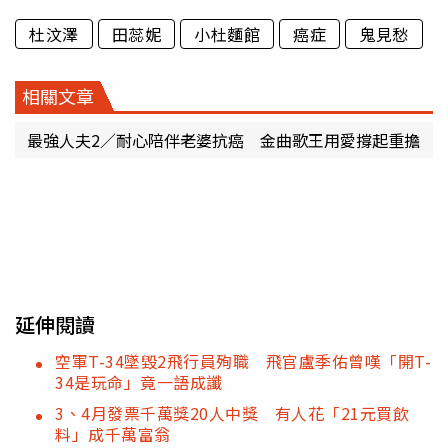
杜汶澤
田蕊妮
小杜麵館
癌症
鬼見愁
相關文章
最強人夫2／耐心陪伴老婆抗癌 金曲歌王用愛撐起重擔
延伸閱讀
空軍T-34墜毀2飛行員殉職 飛官盧季佑曾嘆「開T-
34是玩命」竟一語成讖
3、4月發票千萬獎20人中獎 有人花「21元買飲
料」成千萬富翁