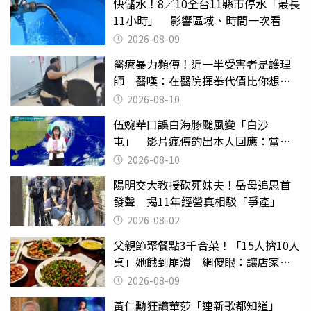
快儲水！8／10全台11縣市停水「最長
11小時」 影響區域、時間一次看
2026-08-09
醫療暴力頻傳！近一半受害者是護理
師 醫嘆：在醫院揮拳代價比你想像
的還要大
2026-08-10
伍婉華口誤白海豚颱風變「白沙
屯」 影片瘋傳釣出本人回應：當下
懊惱到現在
2026-08-10
陽明交大教授砍死妹夫！岳母追思首
發聲 揭11年經營真相駁「爭產」
2026-08-02
父親節聚餐點3千合菜！「15人擠10人
桌」她餓到崩潰 網傻眼：讓店家看
笑話
2026-08-09
黃仁勳狂讚華莎「連新歌都知道」