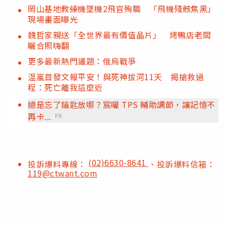
岡山基地教練機墜機2飛官殉職 「飛機殘骸焦黑」
現場畫面曝光
魏哲家親送「全世界最有價值晶片」 烤鴨店老闆
曬合照嗨翻
更多最新熱門議題：俄烏戰爭
温嵐首發文報平安！與死神拔河11天 揭搶救過
程：死亡離我這麼近
總是忘了鑰匙放哪？宸曜 TPS 輔助調節，讓記憶不
再卡...
PR
(02)6630-8641
投訴爆料專線：
、投訴爆料信箱：
119@ctwant.com