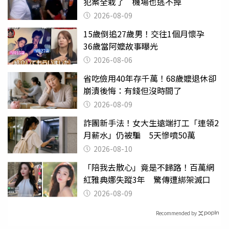
犯案全栽了 機場也逃不掉
2026-08-09
15歲倒追27歲男！交往1個月懷孕
36歲當阿嬤故事曝光
2026-08-06
省吃儉用40年存千萬！68歲嬤退休卻
崩潰後悔：有錢但沒時間了
2026-08-09
詐團新手法！女大生遠端打工「連領2
月薪水」仍被騙 5天慘噴50萬
2026-08-10
「陪我去散心」竟是不歸路！百萬網
紅雅典娜失蹤3年 驚傳遭綁架滅口
2026-08-09
Recommended by