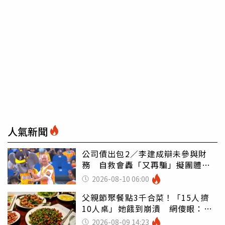
人氣新聞
公司債出包2／李建成辯未參與財
務 自救會轟「又再騙」擬團體訴
訟
2026-08-10 06:00
父親節聚餐點3千合菜！「15人擠
10人桌」她餓到崩潰 網傻眼：讓
店家看笑話
2026-08-09 14:23