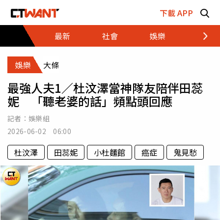
跳至主要內容區塊
下載 APP
最新
社會
娛樂
財經
娛樂
大條
最強人夫1／杜汶澤當神隊友陪伴田蕊
妮 「聽老婆的話」頻點頭回應
記者：
娛樂組
2026-06-02 06:00
杜汶澤
田蕊妮
小杜麵館
癌症
鬼見愁