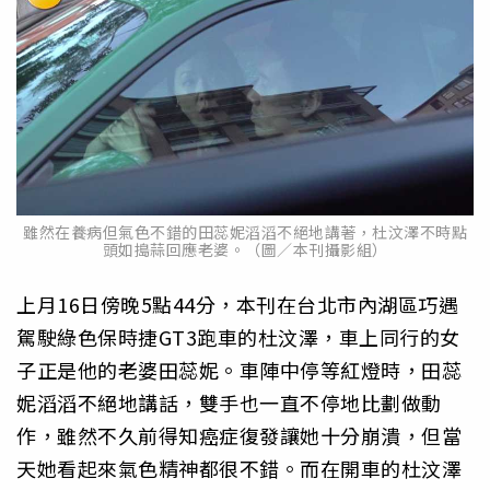
雖然在養病但氣色不錯的田蕊妮滔滔不絕地講著，杜汶澤不時點
頭如搗蒜回應老婆。（圖／本刊攝影組）
上月16日傍晚5點44分，本刊在台北市內湖區巧遇
駕駛綠色保時捷GT3跑車的杜汶澤，車上同行的女
子正是他的老婆田蕊妮。車陣中停等紅燈時，田蕊
妮滔滔不絕地講話，雙手也一直不停地比劃做動
作，雖然不久前得知癌症復發讓她十分崩潰，但當
天她看起來氣色精神都很不錯。而在開車的杜汶澤