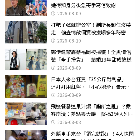
她得知身分後急寄手寫信致謝
2026-08-09
打靶子彈藏辦公室！副所長卸任沒帶
走 偷查情敵個資被搜曝多年秘密
2026-08-10
鄭伊健蒙嘉慧福岡被捕獲！全黑情侶
裝「牽手掃貨」 結婚13年甜成這樣
2026-08-09
日本人來台狂買「35公斤戰利品」
連拜拜用紅盤、「小心地滑」告示牌
也帶回家
2026-08-09
飛機餐發這果汁爆「廁所之亂」？乘
客崩潰：差點丟大臉 醫揭3類人別亂
喝
2026-08-08
外籍車手來台「領完就跑」！4人快閃