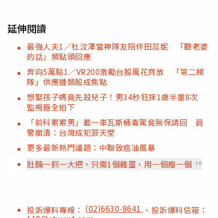
延伸閱讀
最強人夫1／杜汶澤當神隊友陪伴田蕊妮 「聽老婆
的話」頻點頭回應
奔向5萬點1／VR200激勵台股萬花齊放 「第二梯
隊」供應鏈類股成焦點
想娶孩子媽竟先殺兒子！男34秒狂摔1歲半童8次
監視器全拍下
「前科累累男」載一車瓦斯桶毒駕竟無保請回 員
警崩潰：台灣成犯罪天堂
更多最新熱門議題：中聯致癌油風暴
肚腩一抓一大把，只需1個雞蛋，用一個瘦一個
PR
(02)6630-8641
投訴爆料專線：
、投訴爆料信箱：