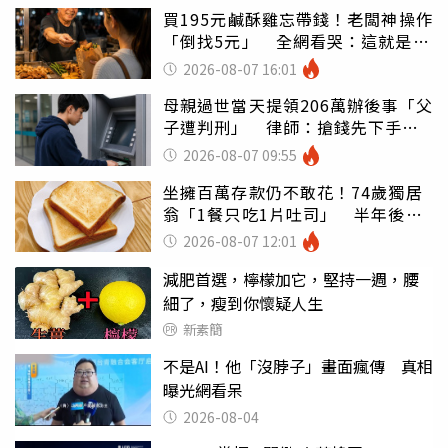
買195元鹹酥雞忘帶錢！老闆神操作
「倒找5元」 全網看哭：這就是台
灣
2026-08-07 16:01
母親過世當天提領206萬辦後事「父
子遭判刑」 律師：搶錢先下手是
罪
2026-08-07 09:55
坐擁百萬存款仍不敢花！74歲獨居
翁「1餐只吃1片吐司」 半年後暴
瘦嚇壞女兒
2026-08-07 12:01
減肥首選，檸檬加它，堅持一週，腰
細了，瘦到你懷疑人生
新素簡
不是AI！他「沒脖子」畫面瘋傳 真相
曝光網看呆
2026-08-04