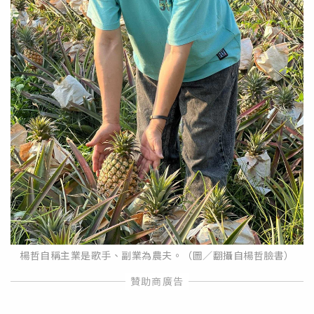
楊哲自稱主業是歌手、副業為農夫。（圖／翻攝自楊哲臉書）