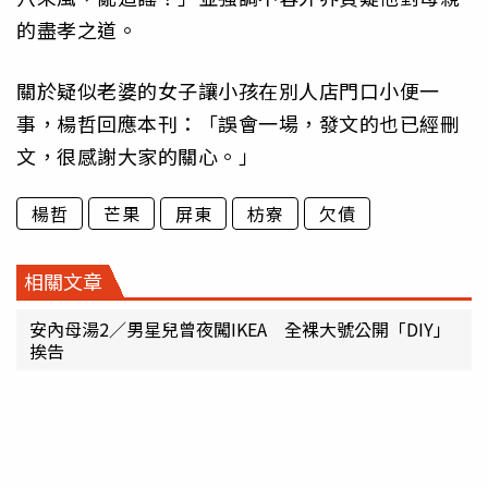
的盡孝之道。
關於疑似老婆的女子讓小孩在別人店門口小便一
事，楊哲回應本刊：「誤會一場，發文的也已經刪
文，很感謝大家的關心。」
楊哲
芒果
屏東
枋寮
欠債
相關文章
安內母湯2／男星兒曾夜闖IKEA 全裸大號公開「DIY」
挨告