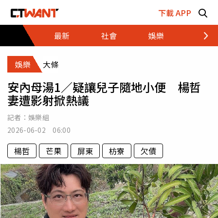
跳至主要內容區塊
下載 APP
最新
社會
娛樂
財經
娛樂
大條
安內母湯1／疑讓兒子隨地小便 楊哲
妻遭影射掀熱議
記者：
娛樂組
2026-06-02 06:00
楊哲
芒果
屏東
枋寮
欠債