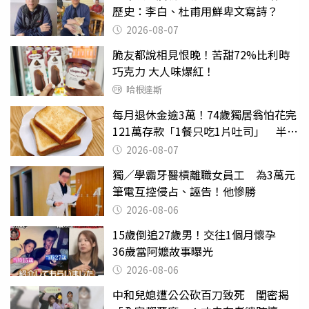
歷史：李白、杜甫用鮮卑文寫詩？
2026-08-07
脆友都說相見恨晚！苦甜72%比利時
巧克力 大人味爆紅！
哈根達斯
每月退休金逾3萬！74歲獨居翁怕花完
121萬存款「1餐只吃1片吐司」 半年
後暴瘦嚇壞女兒
2026-08-07
獨／學霸牙醫槓離職女員工 為3萬元
筆電互控侵占、誣告！他慘勝
2026-08-06
15歲倒追27歲男！交往1個月懷孕
36歲當阿嬤故事曝光
2026-08-06
中和兒媳遭公公砍百刀致死 閨密揭