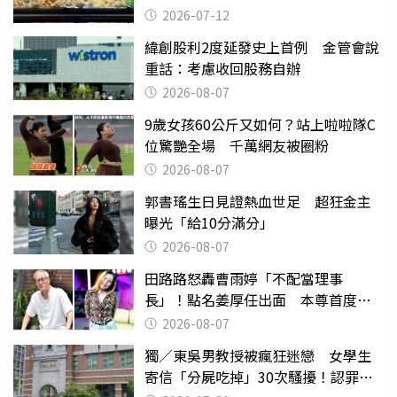
2026-07-12
緯創股利2度延發史上首例 金管會說
重話：考慮收回股務自辦
2026-08-07
9歲女孩60公斤又如何？站上啦啦隊C
位驚艷全場 千萬網友被圈粉
2026-08-07
郭書瑤生日見證熱血世足 超狂金主
曝光「給10分滿分」
2026-08-07
田路路怒轟曹雨婷「不配當理事
長」！點名姜厚任出面 本尊首度回
應了
2026-08-07
獨／東吳男教授被瘋狂迷戀 女學生
寄信「分屍吃掉」30次騷擾！認罪免