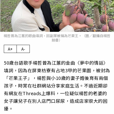
楊哲曾為江蕙的歌曲填詞，因副業被稱為芒果王。（圖／翻攝自楊哲
臉書）
A+
A-
50歲台語歌手楊哲曾為江蕙的金曲〈夢中的情話〉
填詞，因為在屏東枋寮有占地3甲的芒果園，被封為
「芒果王子」，楊哲與小10歲的妻子婚後育有兩個
孩子，時常在社群網站分享家庭生活。不過近期卻
有網友在Threads上爆料，一位疑似楊哲的老婆的
女子讓兒子在別人店門口尿尿，造成店家很大的困
擾。