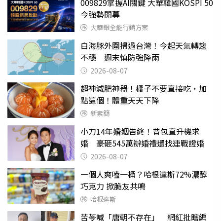
009829掌握AI關鍵 大華韓國KOSPI 50
今強勢開募
大華銀全能行銷方案
白海豚外圍掃過台灣！今起天氣轉趨
不穩 週末慎防強降雨
2026-08-07
超神減肥神器！橘子不要直接吃，加
點這個！體重天天下降
新素簡
小刀14年婚姻告終！昔包直升機求
婚 豪砸545萬辦婚禮還找連戰證婚
2026-08-07
一個人爽嗑一桶？哈根達斯72%濃醇
巧克力 掀脆友共鳴
哈根達斯
苦苓喊「唐朝不存在」 網紅批瞎編