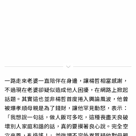
一路走來老婆一直陪伴在身邊，讓楊哲相當感謝，
不過現在老婆卻疑似造成他人困擾，在網路上掀起
話題。其實這也並非楊哲首度捲入輿論風波，他曾
被爆孝順母親是為了錢財，讓他罕見動怒，表示：
「我想說一句話，做人飯可多吃，這種喪盡天良破
壞別人家庭和諧的話，真的要摸著良心說。完全空
穴來風，亂造謠！」並強調不容外界質疑他對母親