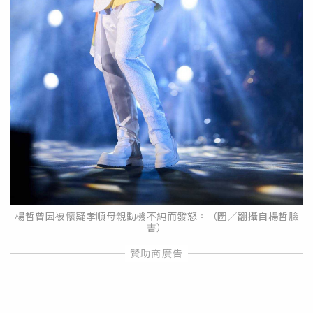
楊哲曾因被懷疑孝順母親動機不純而發怒。（圖／翻攝自楊哲臉
書）