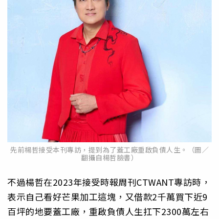
先前楊哲接受本刊專訪，提到為了蓋工廠重啟負債人生。（圖／
翻攝自楊哲臉書）
不過楊哲在2023年接受時報周刊CTWANT專訪時，
表示自己看好芒果加工這塊，又借款2千萬買下近9
百坪的地要蓋工廠，重啟負債人生扛下2300萬左右