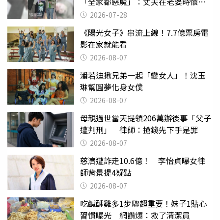
「全家都惡魔」：丈夫在老婆時懷孕
摔東西
2026-07-28
《陽光女子》串流上線！7.7億票房電
影在家就能看
2026-08-07
潘若迪揪兄弟一起「變女人」！沈玉
琳幫圓夢化身女僕
2026-08-07
母親過世當天提領206萬辦後事「父子
遭判刑」 律師：搶錢先下手是罪
2026-08-07
慈濟遭詐走10.6億！ 李怡貞曝女律
師背景提4疑點
2026-08-07
吃鹹酥雞多1步驟超重要！妹子1貼心
習慣曝光 網讚爆：救了清潔員