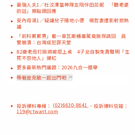
最強人夫1／杜汶澤當神隊友陪伴田蕊妮 「聽老婆
的話」頻點頭回應
安內母湯1／疑讓兒子隨地小便 楊哲妻遭影射掀熱
議
「前科累累男」載一車瓦斯桶毒駕竟無保請回 員
警崩潰：台灣成犯罪天堂
82歲老母打麻將被拒上桌 4子女自製免責聲明「生
死不怨他人」爆紅
更多最新熱門議題：2026九合一選舉
帶著皮克敏一起出門吧
PR
(02)6630-8641
投訴爆料專線：
、投訴爆料信箱：
119@ctwant.com