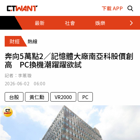
跳至主要內容區塊
下載 APP
最新
社會
娛樂
財經
財經
熱線
奔向5萬點2／記憶體大廠南亞科股價創
高 PC換機潮躍躍欲試
記者：
李蕙璇
2026-06-02 06:00
台股
黃仁勳
VR2000
PC