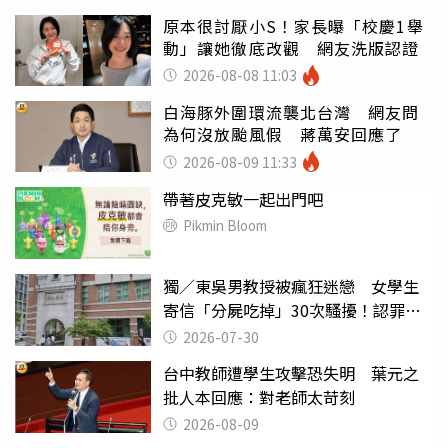
原本很討厭小S！家長曝「校慶1舉
動」讓她徹底改觀 網友洗版認證
2026-08-08 11:03
白海豚外圍環流襲北台灣 網友問
為何沒放颱風假 蔣萬安回應了
2026-08-09 11:33
帶著皮克敏一起出門吧
Pikmin Bloom
獨／東吳男教授被瘋狂迷戀 女學生
寄信「分屍吃掉」30次騷擾！認罪免
關
2026-07-30
台中教師遭學生攻擊恐失明 葉元之
批人本回應：對老師太苛刻
2026-08-09