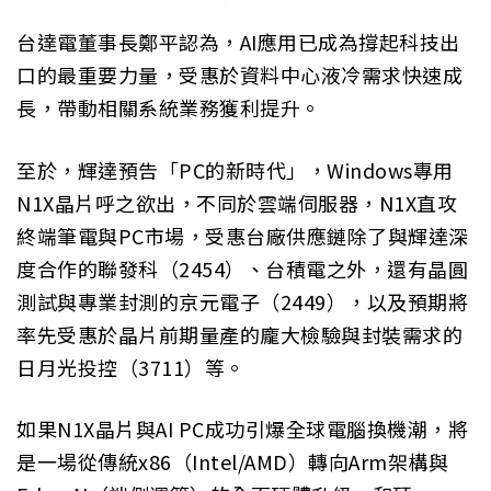
台達電董事長鄭平認為，AI應用已成為撐起科技出
口的最重要力量，受惠於資料中心液冷需求快速成
長，帶動相關系統業務獲利提升。
至於，輝達預告「PC的新時代」，Windows專用
N1X晶片呼之欲出，不同於雲端伺服器，N1X直攻
終端筆電與PC市場，受惠台廠供應鏈除了與輝達深
度合作的聯發科（2454）、台積電之外，還有晶圓
測試與專業封測的京元電子（2449），以及預期將
率先受惠於晶片前期量產的龐大檢驗與封裝需求的
日月光投控（3711）等。
如果N1X晶片與AI PC成功引爆全球電腦換機潮，將
是一場從傳統x86（Intel/AMD）轉向Arm架構與