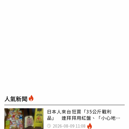
人氣新聞
日本人來台狂買「35公斤戰利
品」 連拜拜用紅盤、「小心地
滑」告示牌也帶回家
2026-08-09 11:08