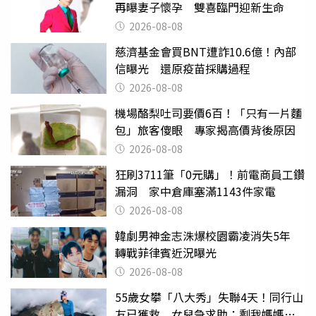
再曝妻子懷孕 雙喜臨門迎新生命
2026-08-08
慈濟基金會買BNT遭詐10.6億！內部
信曝光 還原疫苗採購過程
2026-08-08
機場酪梨吐司要價6百！「只有一片麵
包」旅客傻眼 專家揭高價背後原因
2026-08-08
狂刷3711筆「0元購」！前電商員工鑽
漏洞 家中倉庫塞滿1143件家電
2026-08-08
韓劇男神金志洙爆校園霸凌消失5年
轉戰菲律賓近況曝光
2026-08-08
55歲女攀「八大秀」失聯4天！同行山
友已獲救 女兒急求助：剩我媽媽還