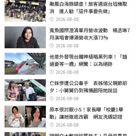
颱風白海豚肆虐！旅客遇返台班機取
消 達人勸「這件事要先做」
2026-08-08
寬魚國際澄清單月營收波動 楊丞琳7
月演唱會爆滿營收大漲73%
2026-08-08
他意外發現台鐵神級暗黑列車！「錯
過要等一週」網驚：以為絕跡
2026-08-08
亡妹慘遭公公毒手 表姊憶父親節前
夕：小舅舅仍到殯儀館陪她說話
2026-08-08
原本很討厭小S！家長曝「校慶1舉
動」讓她徹底改觀 網友洗版認證
2026-08-08
陽明交大教授砍死妹夫！岳母追思首