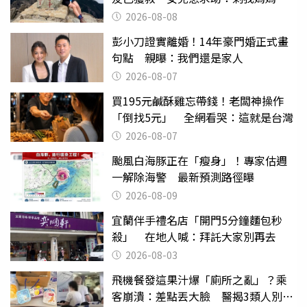
沒找到
2026-08-08
彭小刀證實離婚！14年豪門婚正式畫
句點 親曝：我們還是家人
2026-08-07
買195元鹹酥雞忘帶錢！老闆神操作
「倒找5元」 全網看哭：這就是台灣
2026-08-07
颱風白海豚正在「瘦身」！專家估週
一解除海警 最新預測路徑曝
2026-08-09
宜蘭伴手禮名店「開門5分鐘麵包秒
殺」 在地人喊：拜託大家別再去
2026-08-03
飛機餐發這果汁爆「廁所之亂」？乘
客崩潰：差點丟大臉 醫揭3類人別亂