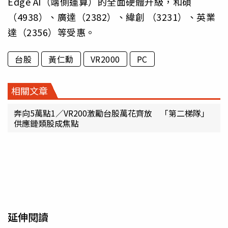
Edge AI（端側運算）的全面硬體升級，和碩
（4938）、廣達（2382）、緯創 （3231）、英業
達（2356）等受惠。
台股
黃仁勳
VR2000
PC
相關文章
奔向5萬點1／VR200激勵台股萬花齊放 「第二梯隊」
供應鏈類股成焦點
延伸閱讀