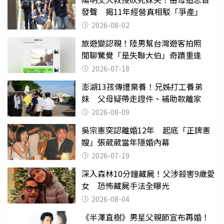
發聲 揭11年經營真相駁「爭產」
2026-08-02
旅遊變認親！陸男幫台灣遊客拍照
閒聊驚覺「是失聯大伯」奇蹟重逢
2026-07-18
澎湖13孩傳遭棄養！兄姊打工養弟
妹 父母疑帶走證件、補助款離家
2026-08-09
吳宗憲突認離婚12年 起底「正牌憲
嫂」張葳葳當年隱婚內幕
2026-07-19
深入森林10分鐘藏屍！父涉殺害9歲愛
女 恐怖藏屍手法全曝光
2026-08-04
《半澤直樹》男星父親節宣布再婚！