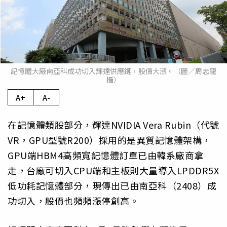
記憶體大廠南亞科成功切入輝達供應鏈，股價大漲。（圖／周志龍
攝）
A+
A-
在記憶體類股部分，輝達NVIDIA Vera Rubin（代號
VR，GPU型號R200）採用的是異質記憶體架構，
GPU端HBM4高頻寬記憶體訂單已由韓系廠商拿
走，台廠可切入CPU端和主板則大量導入LPDDR5X
低功耗記憶體部分，現傳出已由南亞科（2408）成
功切入，股價也頻頻漲停創高。