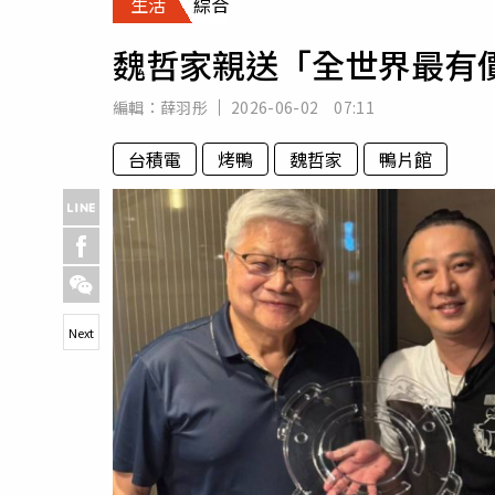
生活
綜合
人物
汽車
魏哲家親送「全世界最有
專欄
房產新勢力
編輯：
薛羽彤
2026-06-02 07:11
台積電
烤鴨
魏哲家
鴨片館
Next