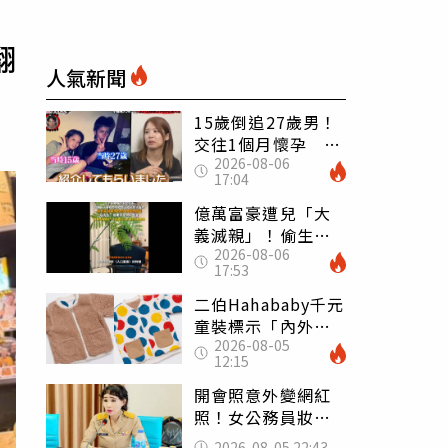
翻
人氣新聞
15歲倒追27歲男！
交往1個月懷孕 36
2026-08-06
歲當阿嬤故事曝光
17:04
億萬富豪遭兒「大
義滅親」！偷生子
2026-08-06
怕曝光 竟盜鄰居
17:53
身份辦假證落戶
二伯Hahababy千元
童裝標示「內外層
2026-08-05
皆純棉」 SGS檢
12:15
測證明：內裡100%
聚酯纖維
開會照意外變網紅
照！女公務員妝容
掀2千則留言 本人
2026-08-05 22:43