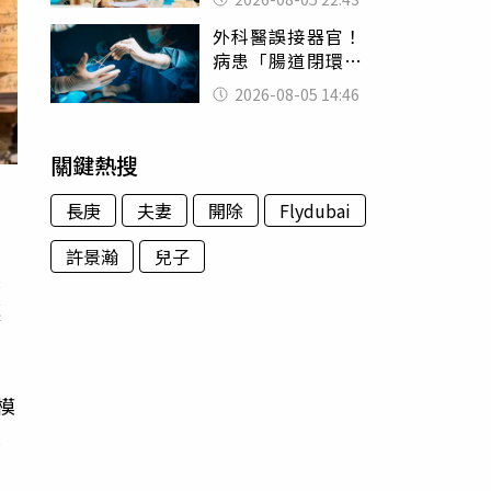
怒嗆：化妝有錯嗎
外科醫誤接器官！
病患「腸道閉環」
無法排便險死 同
2026-08-05 14:46
行看傻：糟糕至極
關鍵熱搜
長庚
夫妻
開除
Flydubai
許景瀚
兒子
製
讓
模
己