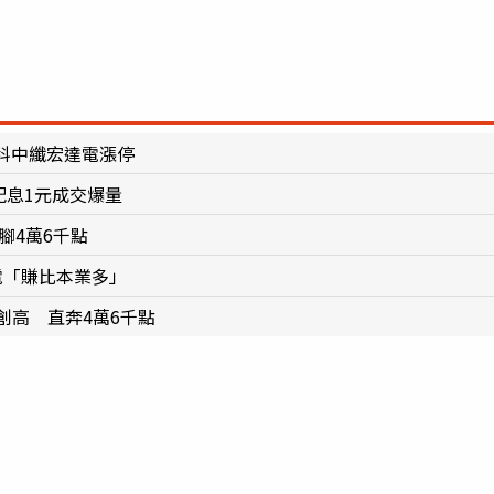
科中纖宏達電漲停
9配息1元成交爆量
腳4萬6千點
電「賺比本業多」
再創高 直奔4萬6千點