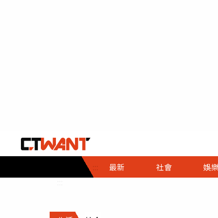
社會首頁
娛樂首頁
財經首頁
政
:::
最新
社會
娛
時事
即時
熱線
:::
直擊
大條
人物
調查
專題
３Ｃ