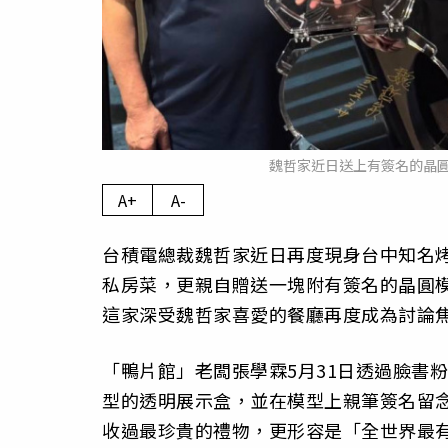
魏哲家近日送上有簽名的晶
A+
A-
台積電總裁魏哲家近日再度現身台中知名
私房菜，更親自贈送一塊附有簽名的晶圓
這家深受魏哲家喜愛的餐廳再度成為討論
「鴨片館」老闆張學霖5月31日透過臉書
型的透明展示盒，並在模型上親筆簽名留
收過最珍貴的禮物，更形容是「全世界最