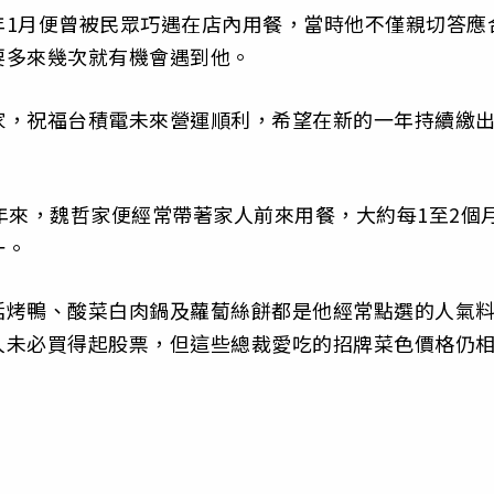
年1月便曾被民眾巧遇在店內用餐，當時他不僅親切答應
要多來幾次就有機會遇到他。
家，祝福台積電未來營運順利，希望在新的一年持續繳
年來，魏哲家便經常帶著家人前來用餐，大約每1至2個
一。
括烤鴨、酸菜白肉鍋及蘿蔔絲餅都是他經常點選的人氣
人未必買得起股票，但這些總裁愛吃的招牌菜色價格仍