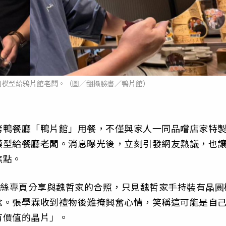
圓模型給鴉片館老闆。（圖／翻攝臉書／鴨片館）
烤鴨餐廳「鴨片館」用餐，不僅與家人一同品嚐店家特
模型給餐廳老闆。消息曝光後，立刻引發網友熱議，也
焦點。
粉絲專頁分享與魏哲家的合照，只見魏哲家手持裝有晶圓
念。張學霖收到禮物後難掩興奮心情，笑稱這可能是自
有價值的晶片」。