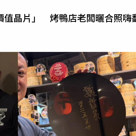
寵物
價值晶片」 烤鴨店老闆曬合照嗨
運勢
運動
梅酒