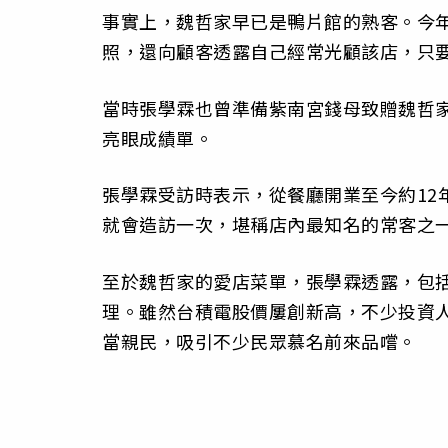
事實上，魏哲家早已是鴨片館的熟客。今
照，還向顧客透露自己經常光顧該店，只
當時張學霖也曾準備紫南宮錢母致贈魏哲
亮眼成績單。
張學霖受訪時表示，從餐廳開業至今約12
就會造訪一次，堪稱店內最知名的常客之
至於魏哲家的愛店菜單，張學霖透露，包
理。雖然台積電股價屢創新高，不少投資
當親民，吸引不少民眾慕名前來品嚐。