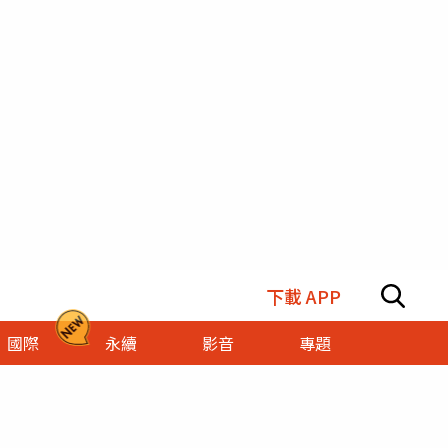
下載 APP
國際
永續
影音
專題