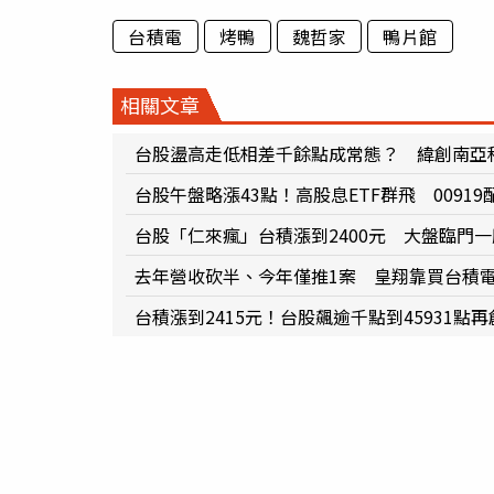
台積電
烤鴨
魏哲家
鴨片館
相關文章
台股盪高走低相差千餘點成常態？ 緯創南亞
台股午盤略漲43點！高股息ETF群飛 0091
台股「仁來瘋」台積漲到2400元 大盤臨門一
去年營收砍半、今年僅推1案 皇翔靠買台積
台積漲到2415元！台股飆逾千點到45931點