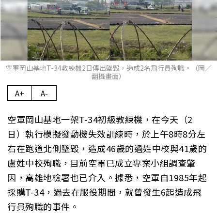
空軍岡山基地T-34教練機2日傳出墜毀，造成2名飛行員殉職。（圖／
翻攝畫面）
A+
A-
空軍岡山基地一架T-34初級教練機，在今天（2
日）執行模擬發動機失效訓練時，於上午8時8分左
右在跑道北側墜毀，造成46歲的過姓中校與41歲的
盧姓中校殉職，目前空軍已成立專案小組調查肇
因，高雄地檢署也已介入。據悉，空軍自1985年起
採購T-34，過去在服役期間，就曾發生6起造成飛
行員殉職的事件。