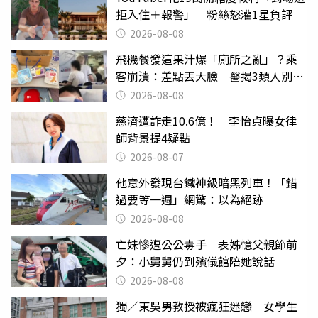
拒入住＋報警」 粉絲怒灌1星負評
2026-08-08
飛機餐發這果汁爆「廁所之亂」？乘
客崩潰：差點丟大臉 醫揭3類人別亂
喝
2026-08-08
慈濟遭詐走10.6億！ 李怡貞曝女律
師背景提4疑點
2026-08-07
他意外發現台鐵神級暗黑列車！「錯
過要等一週」網驚：以為絕跡
2026-08-08
亡妹慘遭公公毒手 表姊憶父親節前
夕：小舅舅仍到殯儀館陪她說話
2026-08-08
獨／東吳男教授被瘋狂迷戀 女學生