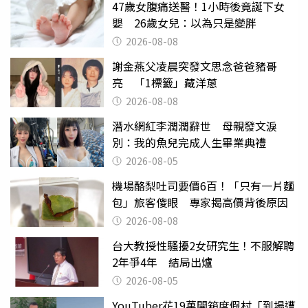
47歲女腹痛送醫！1小時後竟誕下女
嬰 26歲女兒：以為只是變胖
2026-08-08
謝金燕父凌晨突發文思念爸爸豬哥
亮 「1標籤」藏洋蔥
2026-08-08
潛水網紅李潤潤辭世 母親發文淚
別：我的魚兒完成人生畢業典禮
2026-08-05
機場酪梨吐司要價6百！「只有一片麵
包」旅客傻眼 專家揭高價背後原因
2026-08-08
台大教授性騷擾2女研究生！不服解聘
2年爭4年 結局出爐
2026-08-05
YouTuber花19萬開箱度假村「到場遭