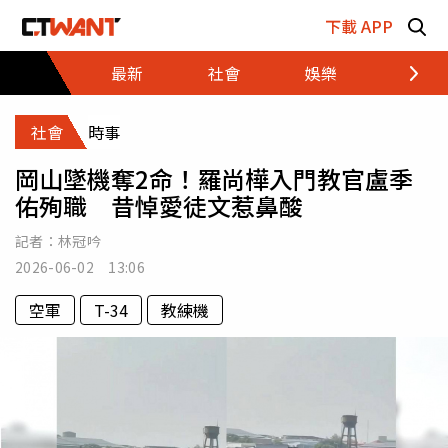
跳至主要內容區塊
下載 APP
最新
社會
娛樂
財經
社會
時事
岡山墜機奪2命！羅尚樺入門教官盧季
佑殉職 昔悼愛徒文惹鼻酸
記者：
林冠吟
2026-06-02 13:06
空軍
T-34
教練機