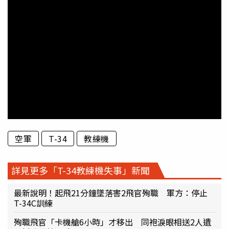
空軍
T-34
教練機
詳見更多「T-34教練機失事」新聞
最新說明！起飛21分鐘墜落害2飛官殉職 軍方：停止
T-34C訓練
殉職飛官「卡機艙6小時」才移出 同袍淚眼相送2人遺