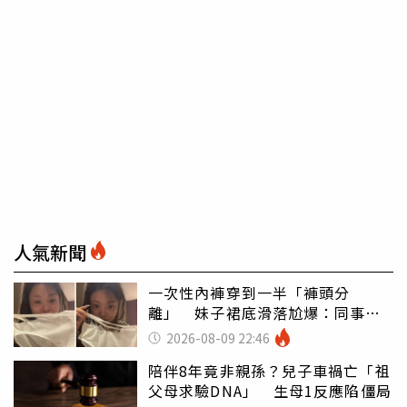
人氣新聞
一次性內褲穿到一半「褲頭分
離」 妹子裙底滑落尬爆：同事全
看光
2026-08-09 22:46
陪伴8年竟非親孫？兒子車禍亡「祖
父母求驗DNA」 生母1反應陷僵局