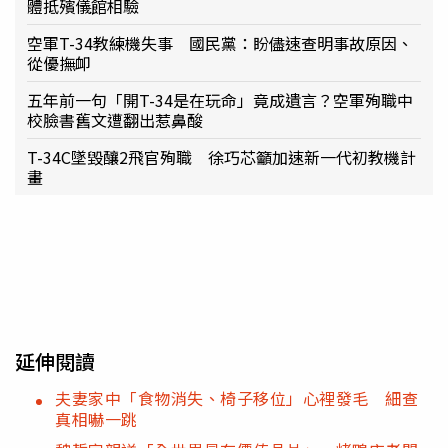
體抵殯儀館相驗
空軍T-34教練機失事 國民黨：盼儘速查明事故原因、
從優撫卹
五年前一句「開T-34是在玩命」竟成遺言？空軍殉職中
校臉書舊文遭翻出惹鼻酸
T-34C墜毀釀2飛官殉職 徐巧芯籲加速新一代初教機計
畫
延伸閱讀
夫妻家中「食物消失、椅子移位」心裡發毛 細查
真相嚇一跳