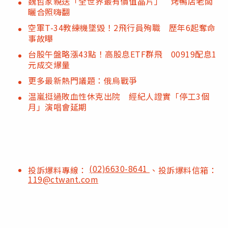
魏哲家親送「全世界最有價值晶片」 烤鴨店老闆
曬合照嗨翻
空軍T-34教練機墜毀！2飛行員殉職 歷年6起奪命
事故曝
台股午盤略漲43點！高股息ETF群飛 00919配息1
元成交爆量
更多最新熱門議題：俄烏戰爭
温嵐挺過敗血性休克出院 經紀人證實「停工3個
月」演唱會延期
(02)6630-8641
投訴爆料專線：
、投訴爆料信箱：
119@ctwant.com