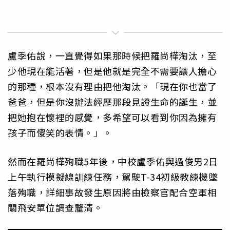
盧季佑說，一直覺得如果那時候把羅尚樺淘汰，至
少他現在能活著，但是他就是完全不需要讓人擔心
的那種，根本沒有理由把他淘汰。「現在你也當了
爸爸，但是你沒辦法經歷那段見證生命的誕生，並
把她抱在懷裡的感覺，多希望可以看到你因為擁有
孩子而傻笑的表情。」。
然而在羅尚樺殉職5年後，中校盧季佑與過俊男2日
上午執行模擬線訓練任務，駕駛T-34初級教練機墜
落殉職，詳細事故發生原因將由檢察官配合空軍相
關飛安單位調查釐清。