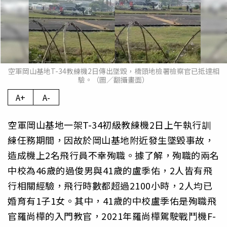
空軍岡山基地T-34教練機2日傳出墜毀，橋頭地檢署檢察官已抵達相
驗。（圖／翻攝畫面）
A+
A-
空軍岡山基地一架T-34初級教練機2日上午執行訓
練任務期間，因故於岡山基地附近發生墜毀事故，
造成機上2名飛行員不幸殉職。據了解，殉職的兩名
中校為46歲的過俊男與41歲的盧季佑，2人皆有飛
行相關經驗，飛行時數都超過2100小時，2人均已
婚育有1子1女。其中，41歲的中校盧季佑是殉職飛
官羅尚樺的入門教官，2021年羅尚樺駕駛戰鬥機F-