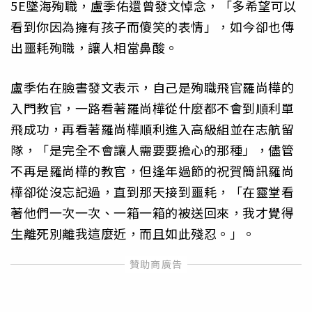
5E墜海殉職，盧季佑還曾發文悼念，「多希望可以
看到你因為擁有孩子而傻笑的表情」，如今卻也傳
出噩耗殉職，讓人相當鼻酸。
盧季佑在臉書發文表示，自己是殉職飛官羅尚樺的
入門教官，一路看著羅尚樺從什麼都不會到順利單
飛成功，再看著羅尚樺順利進入高級組並在志航留
隊，「是完全不會讓人需要要擔心的那種」，儘管
不再是羅尚樺的教官，但逢年過節的祝賀簡訊羅尚
樺卻從沒忘記過，直到那天接到噩耗，「在靈堂看
著他們一次一次、一箱一箱的被送回來，我才覺得
生離死別離我這麼近，而且如此殘忍。」。