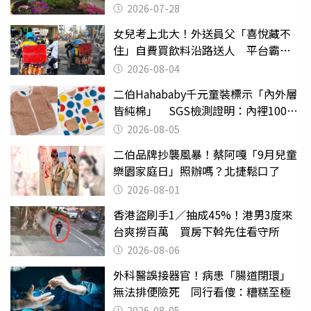
2026-07-28
女兒考上北大！外送員父「喜悅藏不
住」自費買飲料沿路送人 平台霸氣
幫付學費
2026-08-04
二伯Hahababy千元童裝標示「內外層
皆純棉」 SGS檢測證明：內裡100%
聚酯纖維
2026-08-05
二伯品牌抄襲風暴！蔡阿嘎「9月兒童
樂園家庭日」照辦嗎？北捷鬆口了
2026-08-01
香港盜刷手1／抽成45%！港男3度來
台爽撈百萬 買房下斡先住看守所
2026-08-06
外科醫誤接器官！病患「腸道閉環」
無法排便險死 同行看傻：糟糕至極
2026-08-05