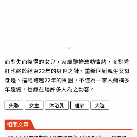
面對失而復得的女兒，家屬難掩激動情緒，而劉秀
紅也終於結束22年的身世之謎，重新回到親生父母
身邊。這場跨越22年的團圓，不僅為一家人彌補多
年遺憾，也讓在場許多人為之動容。
失聯
女童
沐浴乳
離家
大陸
相關文章