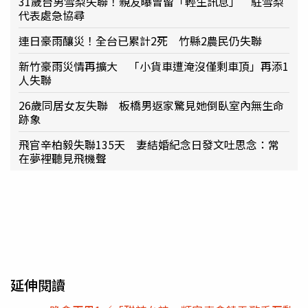
31歲台男雪梨失聯！親友曝曾留「輕生訊息」 駐雪梨
代表處急協尋
連日豪雨釀災！全台已累計2死 竹縣2農民仍失聯
新竹豪雨災情再擴大 「小貨車遭淹沒僅剩車頂」再添1
人失聯
26歲同居女友失聯 板橋男返家驚見她倒臥室內無生命
跡象
飛官辛柏毅失聯135天 妻結婚紀念日發文吐思念：常
在夢裡聽見飛機聲
延伸閱讀