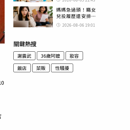
怒嗆：化妝有錯嗎
媽媽急過頭！瞞女
兒投履歷還安排面
試 她接來電當場
2026-08-06 19:01
傻眼
關鍵熱搜
謝震武
36歲阿嬤
妝容
飯店
菜販
性騷擾
女
0
官