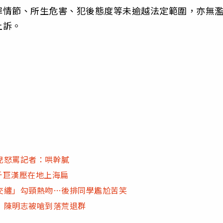
罪情節、所生危害、犯後態度等未逾越法定範圍，亦無
上訴。
兒怒罵記者：哄幹膩
斤巨漢壓在地上海扁
交纏」勾頸熱吻…後排同學尷尬苦笑
 陳明志被嗆到落荒退群