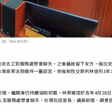
（圖／報系資料照）
約女志工到服務處聚會聊天，之後藉故留下女方，強拉
灣高等法院維持一審認定，依強制性交罪判林徒刑3年1
立委助理，離職後仍持續協助初選。林男被控於去年4月28日
害人至服務處聚會聊天，在場包括里長、議員助理、調查