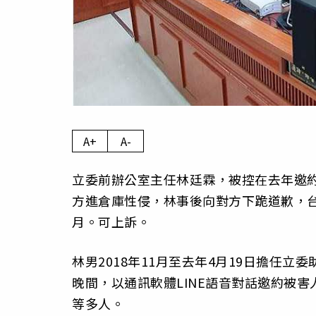
A+
A-
立委前辦公室主任林廷霖，被控在去年邀
方進倉庫性侵，林事後向對方下跪道歉，台
月。可上訴。
林男2018年11月至去年4月19日擔任
晚間，以通訊軟體LINE語音對話邀約被
等多人。