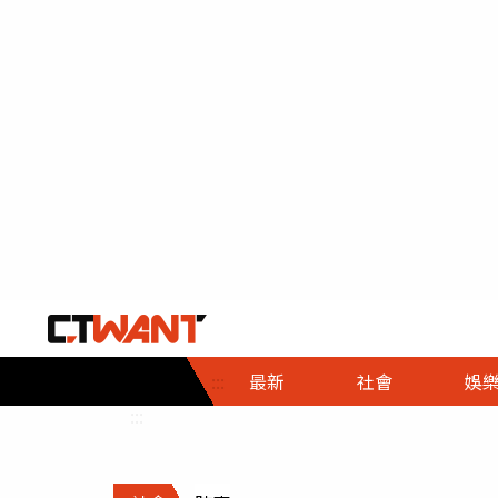
社會首頁
娛樂首頁
財經首頁
政
:::
最新
社會
娛
時事
即時
熱線
:::
直擊
大條
人物
調查
專題
３Ｃ