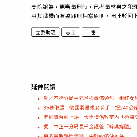
高院認為，原審量刑時，已考量林男之犯
用其職權而有違罪刑相當原則，因此駁回
立委助理
志工
二審
延伸閱讀
獨／不捨分局長老爸挨轟滿頭包 網紅女
86秒取勝！俄國羽量級女拳手 把240公
老師講台前上課 大學情侶教室內「唇齒
獨／中正一分局長千金護爸「幹譙媒體」
更多最新熱門議題：中聯致癌油風暴