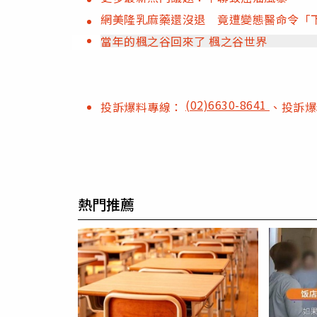
網美隆乳麻藥還沒退 竟遭變態醫命令「
當年的楓之谷回來了 楓之谷世界
(02)6630-8641
投訴爆料專線：
、投訴
熱門推薦