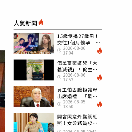
人氣新聞
15歲倒追27歲男！
交往1個月懷孕 36
2026-08-06
歲當阿嬤故事曝光
17:04
億萬富豪遭兒「大
義滅親」！偷生子
2026-08-06
怕曝光 竟盜鄰居
17:53
身份辦假證落戶
員工怕丟臉拒讓母
出席婚禮 「最愛
2026-08-05
發錢老闆」震怒開
18:50
除：我看不起你
開會照意外變網紅
照！女公務員妝容
掀2千則留言 本人
2026-08-05 22:43