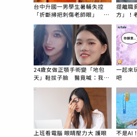
台中升國一男學生暑輔失控
提離職
「折斷掃把刺傷老師眼」 恐
方」！
害失明
爆料衝
PR
24歲女做正顎手術變「地包
一起來玩
天」鞋拔子臉 醫竟喊：我喜
吧
歡，比較洋氣
PR
上班看電腦 眼睛壓力大 護眼
不是A