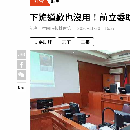
社會
時事
人物
汽車
下跪道歉也沒用！前立委
專欄
房產新勢力
記者：
中國時報林偉信
2020-11-30 16:37
立委助理
志工
二審
Next