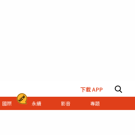
下載 APP
國際
永續
影音
專題