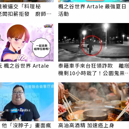
竟被逼交「料理秘
楓之谷世界 Artale 最強夏日
老闆扣薪拒發 廚師怒
活動
上熱搜
 楓之谷世界 Artale
泰籍車手來台狂領詐款 離
機剩10小時栽了！公園鬼祟
理背包露餡遭收押
PR
I！他「沒脖子」畫面瘋
高油高酒精 加速癌上身