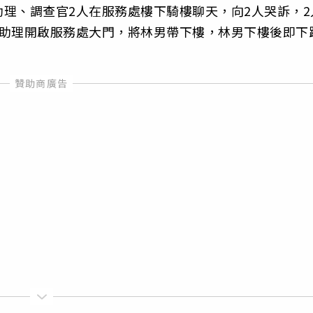
理、調查官2人在服務處樓下騎樓聊天，向2人哭訴，2
姓助理開啟服務處大門，將林男帶下樓，林男下樓後即下