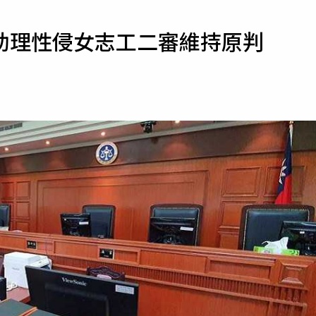
寵物
助理性侵女志工二審維持原判
運勢
運動
梅酒