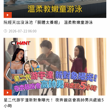
阮經天出沒泳池「胴體太養眼」 溫柔教嫩童游泳
2026-07-22 06:00
星二代游宇潼新對象曝光！ 夜奔飯店會高帥男共處逾5
小時