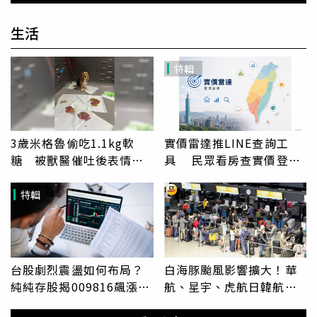
姻背後的血腥密謀
膜公開！
生活
特輯
3歲米格魯偷吃1.1kg軟
實價雷達推LINE查詢工
糖 被獸醫催吐後表情好
具 民眾看房查實價登錄
有戲
免留個資
特輯
台股劇烈震盪如何布局？
白海豚颱風影響擴大！華
純純存股揭009816飆漲
航、星宇、虎航日韓航班
34.2% 上漲、拉回績效勝
異動一次看