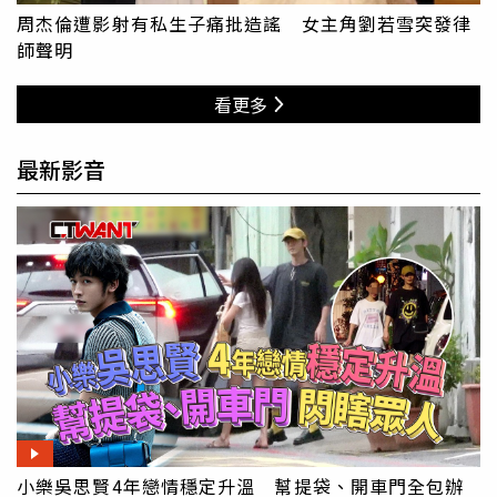
周杰倫遭影射有私生子痛批造謠 女主角劉若雪突發律
師聲明
看更多
最新影音
小樂吳思賢4年戀情穩定升溫 幫提袋、開車門全包辦