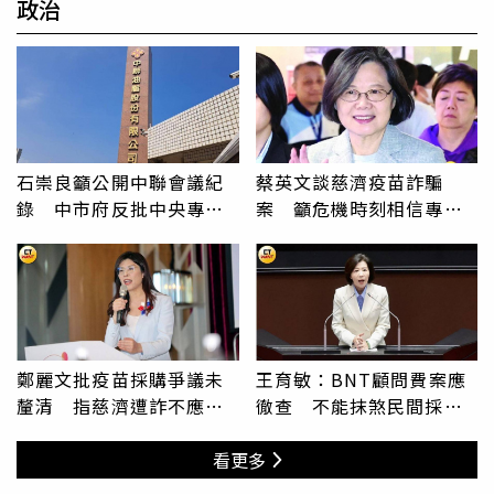
政治
石崇良籲公開中聯會議紀
蔡英文談慈濟疫苗詐騙
錄 中市府反批中央專家
案 籲危機時刻相信專
會議決策待說明
業：慈濟也是受害者
鄭麗文批疫苗採購爭議未
王育敏：BNT顧問費案應
釐清 指慈濟遭詐不應成
徹查 不能抹煞民間採購
政治攻防工具
疫苗背景
看更多