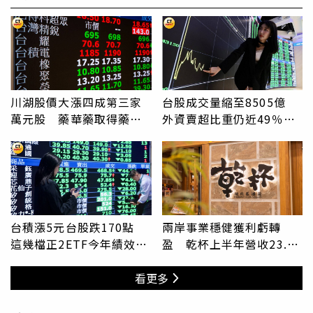
川湖股價大漲四成第三家
台股成交量縮至8505億
萬元股 藥華藥取得藥證
外資賣超比重仍近49％
漲17％
主動式ETF資金動能強
台積漲5元台股跌170點
兩岸事業穩健獲利虧轉
這幾檔正2ETF今年績效逾
盈 乾杯上半年營收23.7
100％
億元創同期新高
看更多