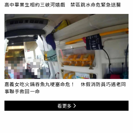
高中畢業生相約三峽河嬉戲 禁區跳水命危緊急送醫
嘉義女吃火鍋吞魚丸哽塞命危！ 休假消防員巧遇老同
事聯手救回一命
看更多