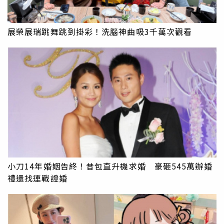
展榮展瑞跳舞跳到掛彩！洗腦神曲吸3千萬次觀看
小刀14年婚姻告終！昔包直升機求婚 豪砸545萬辦婚
禮還找連戰證婚