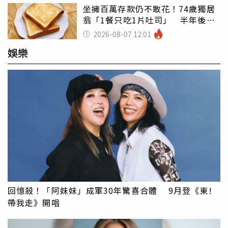
坐擁百萬存款仍不敢花！74歲獨居
翁「1餐只吃1片吐司」 半年後暴
瘦嚇壞女兒
2026-08-07 12:01
娛樂
回憶殺！「阿妹妹」成軍30年驚喜合體 9月登《東!
帶我走》開唱