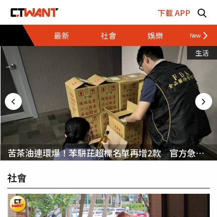
跳至主要內容區塊
下載 APP
最新
社會
娛樂
財經
生活
苦茶油連環爆！苯駢芘超標名單再增2款 官方急令
全面下架
社會