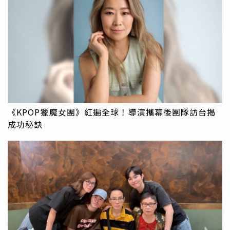
《KPOP獵魔女團》紅遍全球！導演攜幕後團隊訪台揭
成功秘訣