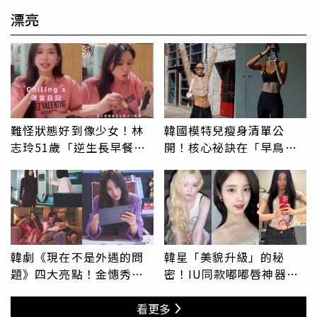
漂亮
難怪狀態好到像少女！林
韓國模特兒瘦身清單公
志玲51歲「逆生長早餐」
開！核心祕訣在「早鳥晚
萬人瘋學，公開越吃越漂
餐」與「乾淨飲食」，親
亮的極簡公式
授局部消贅肉運動
韓劇《現在不是外遇的問
韓星「美貌升級」的秘
題》四大亮點！金憓秀、
密！IU同款嘟嘟唇神器、
曹汝貞雙影后飆戲，抓姦
Winter透光雪白肌這樣打
只是開胃菜，揭開豪門婚
造，加碼WONHEE愛用髮
看更多