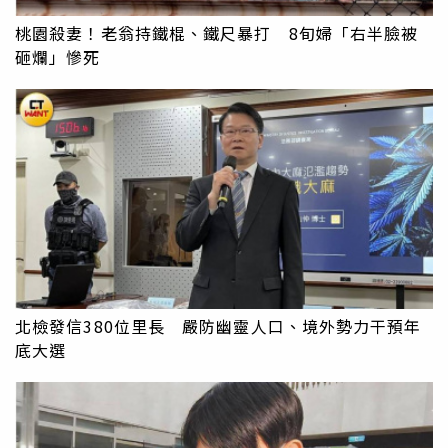
桃園殺妻！老翁持鐵棍、鐵尺暴打 8旬婦「右半臉被
砸爛」慘死
北檢發信380位里長 嚴防幽靈人口、境外勢力干預年
底大選