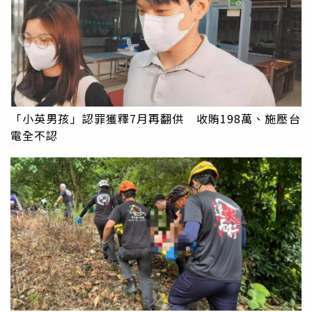
「小英男孩」認罪獲釋7月再翻供 收賄198萬、施壓台
電全不認