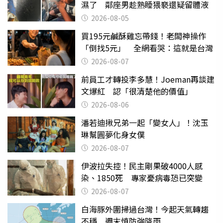
濕了 鄰座男趁熟睡猥褻還疑留體液
2026-08-05
買195元鹹酥雞忘帶錢！老闆神操作
「倒找5元」 全網看哭：這就是台灣
2026-08-07
前員工才轉投李多慧！Joeman再談建
文爆紅 認「很清楚他的價值」
2026-08-06
潘若迪揪兄弟一起「變女人」！沈玉
琳幫圓夢化身女僕
2026-08-07
伊波拉失控！民主剛果破4000人感
染、1850死 專家憂病毒恐已突變
2026-08-07
白海豚外圍掃過台灣！今起天氣轉趨
不穩 週末慎防強降雨