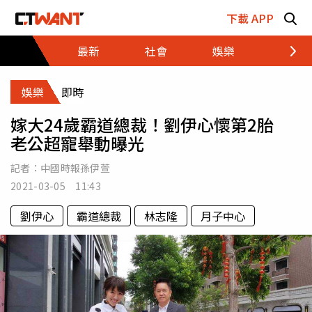
跳至主要內容區塊
下載 APP
最新
社會
娛樂
財經
娛樂
即時
嫁大24歲霸道總裁！劉伊心懷第2胎
老公超寵舉動曝光
記者：
中國時報孫伊萱
2021-03-05 11:43
劉伊心
霸道總裁
林志隆
月子中心