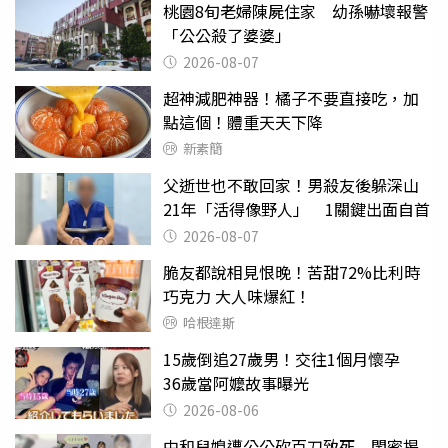
桃園8旬老婦陳屍住家 幼孫嚇壞報警
「公公殺了婆婆」
2026-08-07
超神減肥神器！橘子不要直接吃，加
點這個！體重天天下降
新素簡
父逝世也不敢回家！男殺友後躲深山
21年「活得像野人」 1關鍵出面自首
2026-08-07
脆友都說相見恨晚！苦甜72%比利時
巧克力 大人味爆紅！
哈根達斯
15歲倒追27歲男！交往1個月懷孕
36歲當阿嬤故事曝光
2026-08-06
中和兒媳遭公公砍百刀致死 閨密揭