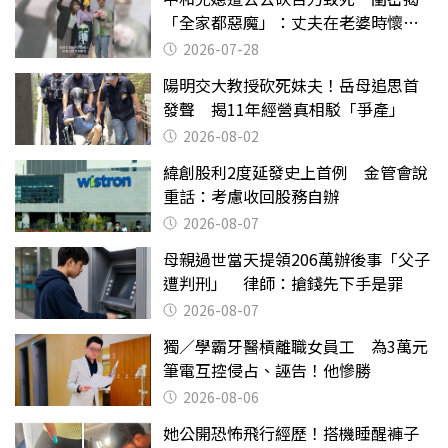
「全家都惡魔」：丈夫在老婆時懷孕
摔東西
2026-07-28
陽明交大教授砍死妹夫！岳母追思首
發聲 揭11年經營真相駁「爭產」
2026-08-02
緯創股利2度延發史上首例 金管會說
重話：考慮收回股務自辦
2026-08-07
母親過世當天提領206萬辦後事「父子
遭判刑」 律師：搶錢先下手是罪
2026-08-07
獨／學霸牙醫槓離職女員工 為3萬元
筆電互控侵占、誣告！他慘勝
2026-08-06
她公開恐怖飛行經歷！搭機睡醒褲子