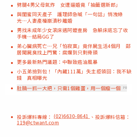
劈腿4男父母氣炸 女遭逼婚竟「抽籤選新郎」
與閨蜜同天產子 護理師急喊「一句話」悄洩綠
光…人妻產檯崩潰秒離婚
男找未成年少女滾床遇阿嬤查房 急躲床底忘了收
手機…結局GG了
弟心臟病死亡…兄「怕寂寞」竟伴屍生活4個月 鄰
居聞屍臭找上門驚：腐爛到只剩骨頭
更多最新熱門議題：中聯致癌油風暴
小五弟撿到包！「內藏111萬」失主拒領回：我不缺
錢 真相曝光
肚腩一抓一大把，只需1個雞蛋，用一個瘦一個
PR
(02)6630-8641
投訴爆料專線：
、投訴爆料信箱：
119@ctwant.com