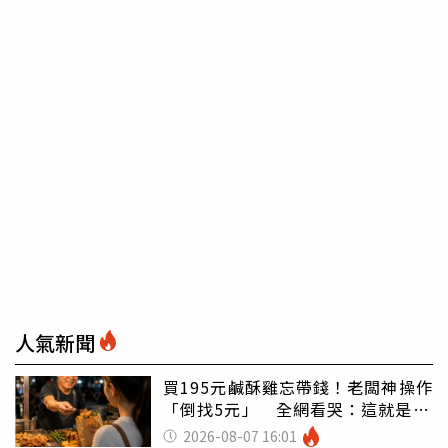
人氣新聞
買195元鹹酥雞忘帶錢！老闆神操作
「倒找5元」 全網看哭：這就是台
灣
2026-08-07 16:01