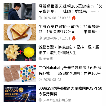
母親過世當天提領206萬辦後事「父
子遭判刑」 律師：搶錢先下手是
罪
2026-08-07 09:55
坐擁百萬存款仍不敢花！74歲獨居
翁「1餐只吃1片吐司」 半年後暴
瘦嚇壞女兒
2026-08-07 12:01
減肥首選，檸檬加它，堅持一週，腰
細了，瘦到你懷疑人生
新素簡
二伯Hahababy千元童裝標示「內外層
皆純棉」 SGS檢測證明：內裡100%
聚酯纖維
2026-08-05
009829掌握AI關鍵 大華韓國KOSPI 50
今強勢開募
大華銀全能行銷方案