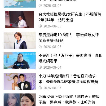
2026-08-07
台大教授性騷擾2女研究生！不服解聘
2年爭4年 結局出爐
2026-08-05
慈濟遭詐走10.6億！ 李怡貞曝女律
師背景提4疑點
2026-08-07
不是AI！他「沒脖子」畫面瘋傳 真相
曝光網看呆
2026-08-04
小刀14年婚姻告終！昔包直升機求
婚 豪砸545萬辦婚禮還找連戰證婚
2026-08-07
24歲女做正顎手術變「地包天」鞋拔
子臉 醫竟喊：我喜歡，比較洋氣