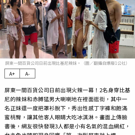
屏東一間百貨公司日前出現比基尼辣妹。（圖／翻攝自爆廢1公社）
A+
A-
屏東一間百貨公司日前出現火辣一幕！2名身穿比基
尼的辣妹和赤膊猛男大喇喇地在裡面逛街，其中一
名正妹還一度把罩衫脫下，秀出性感丁字褲和飽滿
蜜桃臀，讓其他客人眼睛大吃冰淇淋。畫面上傳臉
書後，網友很快發現3人都是小有名氣的混血網紅，