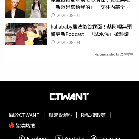
「新歌是寫給我的」 交往內幕全說
了
2026-08-01
hahababy風波後首露面！蔡阿嘎無預
警更新Podcast 「試水溫」掀熱議
2026-08-04
Recommended by
關於CTWANT
聯繫&爆料
隱私權政策
發燒熱搜
Facebook
Youtube
Telegram