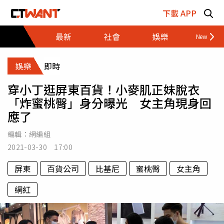
跳至主要內容區塊
下載 APP
最新
社會
娛樂
財經
娛樂
即時
穿小丁逛屏東百貨！小麥肌正妹脫衣
「炸蜜桃臀」身分曝光 女主角現身回
應了
編輯：
網編組
2021-03-30 17:00
屏東
百貨公司
比基尼
蜜桃臀
女主角
網紅