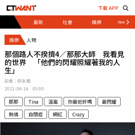
跳至主要內容區塊
下載 APP
最新
社會
娛樂
財經
娛樂
人物
那個路人不揆擠4／那那大師 我看見
的世界 「他們的閃耀照耀著我的人
生」
記者：
邱永鍇
2021-04-16 05:00
那那
Tina
溫嵐
你最近好嗎
最閃耀
熱情
自閉症
網紅
Crazy