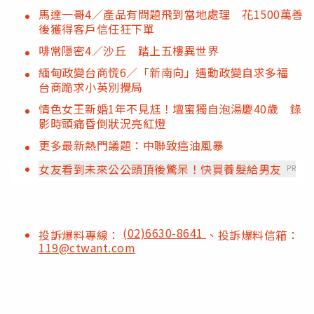
馬達一哥4／產品有問題飛到當地處理 花1500萬善
後獲得客戶信任狂下單
啡常隱密4／沙丘 踏上五樓異世界
緬甸政變台商慌6／「新南向」遇動政變自求多福
台商跪求小英別攪局
情色女王新婚1年不見尪！壇蜜獨自泡湯慶40歲 錄
影時頭痛昏倒狀況亮紅燈
更多最新熱門議題：中聯致癌油風暴
女友看到未來公公頭頂後驚呆！快買養髮給男友
PR
(02)6630-8641
投訴爆料專線：
、投訴爆料信箱：
119@ctwant.com