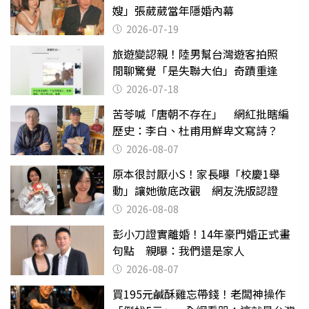
嫂」張葳葳當年隱婚內幕
2026-07-19
旅遊變認親！陸男幫台灣遊客拍照
閒聊驚覺「是失聯大伯」奇蹟重逢
2026-07-18
苦苓喊「唐朝不存在」 網紅批瞎編
歷史：李白、杜甫用鮮卑文寫詩？
2026-08-07
原本很討厭小S！家長曝「校慶1舉
動」讓她徹底改觀 網友洗版認證
2026-08-08
彭小刀證實離婚！14年豪門婚正式畫
句點 親曝：我們還是家人
2026-08-07
買195元鹹酥雞忘帶錢！老闆神操作