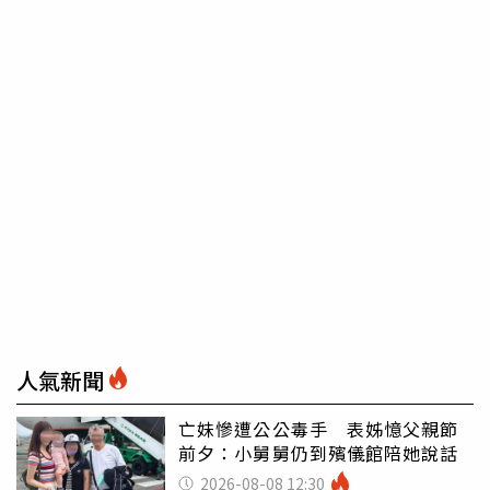
人氣新聞
亡妹慘遭公公毒手 表姊憶父親節
前夕：小舅舅仍到殯儀館陪她說話
2026-08-08 12:30