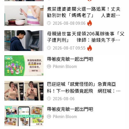
煮菜遭婆婆關火還一路追罵！丈夫
勸別計較「媽媽老了」 人妻超崩
潰：我像台傭
2026-08-08 09:06
母親過世當天提領206萬辦後事「父
子遭判刑」 律師：搶錢先下手是
罪
2026-08-07 09:55
帶著皮克敏一起出門吧
Pikmin Bloom
巴逆逆喊「感覺怪怪的」急賣南亞
科！下一秒股價竟起飛 網狂喊：大V
天龍
2026-08-06
帶著皮克敏一起出門吧
Pikmin Bloom