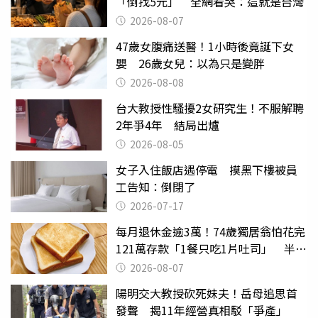
「倒找5元」 全網看哭：這就是台灣
2026-08-07
47歲女腹痛送醫！1小時後竟誕下女
嬰 26歲女兒：以為只是變胖
2026-08-08
台大教授性騷擾2女研究生！不服解聘
2年爭4年 結局出爐
2026-08-05
女子入住飯店遇停電 摸黑下樓被員
工告知：倒閉了
2026-07-17
每月退休金逾3萬！74歲獨居翁怕花完
121萬存款「1餐只吃1片吐司」 半年
後暴瘦嚇壞女兒
2026-08-07
陽明交大教授砍死妹夫！岳母追思首
發聲 揭11年經營真相駁「爭產」