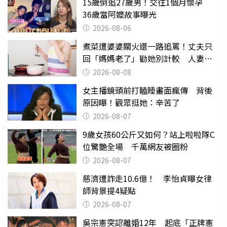
15歲倒追27歲男！交往1個月懷孕
36歲當阿嬤故事曝光
2026-08-06
煮菜遭婆婆關火還一路追罵！丈夫只
回「媽媽老了」勸她別計較 人妻超
崩潰：我像台傭
2026-08-08
女主播鏡頭前打瞌睡畫面瘋傳 背後
原因曝！觀眾挺她：辛苦了
2026-08-07
9歲女孩60公斤又如何？站上啦啦隊C
位驚艷全場 千萬網友被圈粉
2026-08-07
慈濟遭詐走10.6億！ 李怡貞曝女律
師背景提4疑點
2026-08-07
吳宗憲突認離婚12年 起底「正牌憲