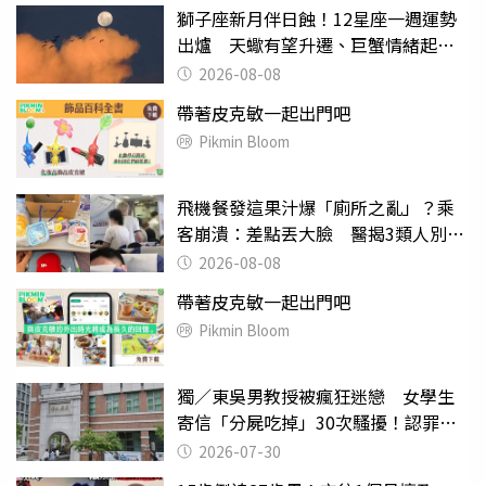
獅子座新月伴日蝕！12星座一週運勢
出爐 天蠍有望升遷、巨蟹情緒起伏
大
2026-08-08
帶著皮克敏一起出門吧
Pikmin Bloom
飛機餐發這果汁爆「廁所之亂」？乘
客崩潰：差點丟大臉 醫揭3類人別亂
喝
2026-08-08
帶著皮克敏一起出門吧
Pikmin Bloom
獨／東吳男教授被瘋狂迷戀 女學生
寄信「分屍吃掉」30次騷擾！認罪免
關
2026-07-30