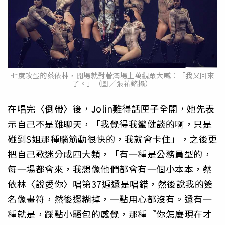
七度攻蛋的蔡依林，開場就對著滿場上萬觀眾大喊：「我又回來
了。」（圖／張祐銘攝）
在唱完〈倒帶〉後，Jolin難得話匣子全開，她先表
示自己不是難聊天，「我覺得我蠻健談的啊，只是
碰到S姐那種腦筋動很快的，我就會卡住」，之後更
把自己歌迷分成四大類，「有一種是公務員型的，
每一場都會來，我想像他們都會有一個小本本，蔡
依林〈說愛你〉唱第37遍還是唱錯，然後說我的簽
名像畫符，然後還糊掉，一點用心都沒有。還有一
種就是，踩點小騷包的感覺，那種『你怎麼現在才