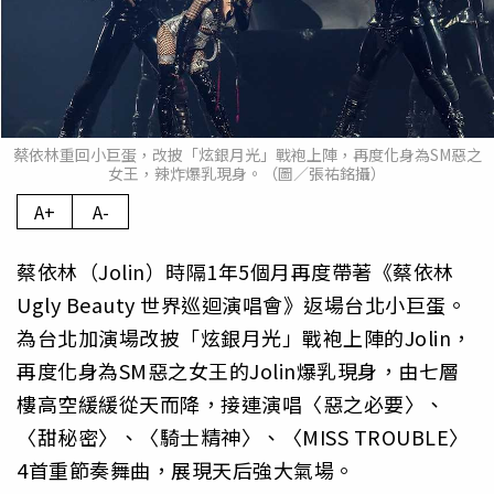
蔡依林重回小巨蛋，改披「炫銀月光」戰袍上陣，再度化身為SM惡之
女王，辣炸爆乳現身。（圖／張祐銘攝）
A+
A-
蔡依林（Jolin）時隔1年5個月再度帶著《蔡依林
Ugly Beauty 世界巡迴演唱會》返場台北小巨蛋。
為台北加演場改披「炫銀月光」戰袍上陣的Jolin，
再度化身為SM惡之女王的Jolin爆乳現身，由七層
樓高空緩緩從天而降，接連演唱〈惡之必要〉、
〈甜秘密〉、〈騎士精神〉、〈MISS TROUBLE〉
4首重節奏舞曲，展現天后強大氣場。