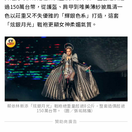
過150萬台幣，從護盔、肩甲到唯美薄紗披風清一
色以莊重又不失優雅的「輝銀色系」打造，這套
「炫銀月光」戰袍更顯女神柔媚氣質。
蔡依林新添「炫銀月光」戰袍總重量超過8公斤，整套造價超過
150萬台幣。（圖／張祐銘攝）