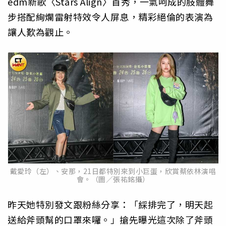
edm新歌〈Stars Align〉首秀，一氣呵成的肢體舞
步搭配絢爛雷射特效令人屏息，精彩絕倫的表演為
讓人歎為觀止。
戴愛玲（左）、安那，21日都特別來到小巨蛋，欣賞蔡依林演唱
會。（圖／張祐銘攝）
昨天她特別發文跟粉絲分享：「綵排完了，明天起
送給斧頭幫的口罩來囉。」搶先曝光這次除了斧頭