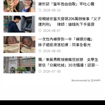
謝忻認「當年咎由自取」罕吐心聲
2026-08-10
母親過世當天提領206萬辦後事「父子
遭判刑」 律師：搶錢先下手是罪
2026-08-07
一次性內褲穿到一半「褲頭分離」
妹子裙底滑落尬爆：同事全看光
2026-08-09
獨／東吳男教授被瘋狂迷戀 女學生
寄信「分屍吃掉」30次騷擾！認罪免
關
2026-07-30
Recommended by