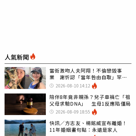
人氣新聞
當街激吻人夫阿翔！不倫戀毀事
業 謝忻認「當年咎由自取」罕吐
心聲
2026-08-10 14:12
陪伴8年竟非親孫？兒子車禍亡「祖
父母求驗DNA」 生母1反應陷僵局
2026-08-09 18:55
快訊／方志友、楊銘威宣布離婚！
11年婚姻畫句點：永遠是家人