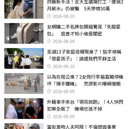
詐團新手法！女大生遠端打工「連領2
月薪水」仍被騙 5天慘噴50萬
2026-08-10
女網購二手名牌包開箱驚見「失蹤愛
包」 追查才知小偷是閨密
2026-08-09
澎湖13子家庭母親現身了！貼字條稱
「很愛孩子」：請還我們平靜生活
2026-08-10
以為在搭公車？2女拖行李箱直闖停機
坪「揮手攔機」 荒謬影片曝網傻眼
2026-08-09
外籍車手來台「領完就跑」！4人快閃
犯案全栽了 機場也逃不掉
2026-08-09
當街激吻人夫阿翔！不倫戀毀事業