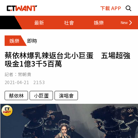
跳至主要內容區塊
下載 APP
最新
社會
娛樂
財經
娛樂
即時
蔡依林爆乳辣返台北小巨蛋 五場超強
吸金1億3千5百萬
記者：
常朝貴
2021-04-21 21:53
蔡依林
小巨蛋
演唱會