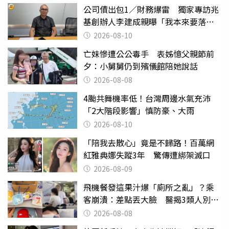
公司債出包1／財務爆雷 獨家專訪兆
基創辦人李建成親曝「我本來要落
跑」
2026-08-10
亡妹慘遭公公毒手 表姊憶父親節前
夕：小舅舅仍到殯儀館陪她說話
2026-08-08
4颱共舞機率低！台灣周邊水氣充沛
「2大階段影響」慎防豪、大雨
2026-08-10
「陪我去散心」竟是不歸路！百萬網
紅雅典娜失蹤3年 驚傳遭綁架滅口
2026-08-09
飛機餐發這果汁爆「廁所之亂」？乘
客崩潰：差點丟大臉 醫揭3類人別亂
喝
2026-08-08