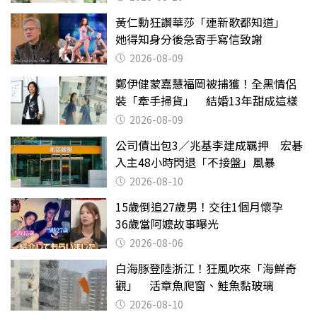
黃仁勳狂讚華莎「連新歌都知道」
她得知身分後急寄手寫信致謝
2026-08-09
鄭伊健蒙嘉慧福岡被捕獲！全黑情侶
裝「牽手掃貨」 結婚13年甜成這樣
2026-08-09
公司債出包3／兆基李建成羈押 宏碁
入主48小時閃退「不接盤」風暴
2026-08-10
15歲倒追27歲男！交往1個月懷孕
36歲當阿嬤故事曝光
2026-08-06
白海豚登陸浙江！狂風吹來「海鮮奇
觀」 活章魚爬窗、鮭魚黏玻璃
2026-08-10