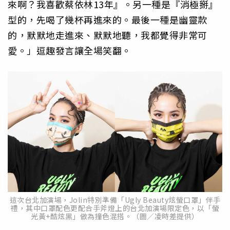
來啊？我喜歡蔡依林13年』。另一種是『消極掰』
型的，先喝了幾杯再進來的。最後一種是幽靈款
的，默默地走進來、默默地聽，我都覺得非常可
愛。」逗趣發言讓全場笑翻。
這次台北加演場，Jolin特別準備「Ugly Beauty炫螢口罩」伴手
禮，其中口罩配色更配合手斧燈上的台北加演場限定色，以「螢
光黃+酷炫黑」做為撞色混搭。（圖／凌時差提供）