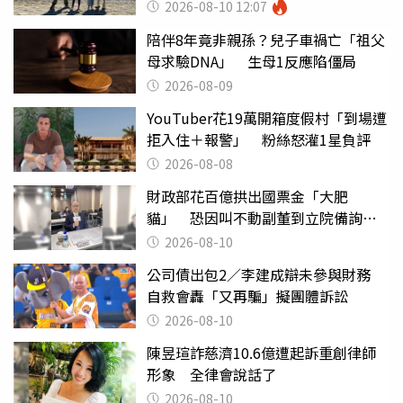
2026-08-10 12:07
陪伴8年竟非親孫？兒子車禍亡「祖父
母求驗DNA」 生母1反應陷僵局
2026-08-09
YouTuber花19萬開箱度假村「到場遭
拒入住＋報警」 粉絲怒灌1星負評
2026-08-08
財政部花百億拱出國票金「大肥
貓」 恐因叫不動副董到立院備詢惹
議
2026-08-10
公司債出包2／李建成辯未參與財務
自救會轟「又再騙」擬團體訴訟
2026-08-10
陳昱瑄詐慈濟10.6億遭起訴重創律師
形象 全律會說話了
2026-08-10