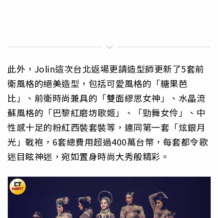
此外，Jolin這次台北返場更請造型師更新了5套前
衛風格的絕美造型，包括可愛風格的「糖果芭
比」、前衛時尚兼具的「雙面繆思女神」、水晶流
蘇風格的「巴黎紅磨坊歌姬」、「勁舞女伶」、中
性感十足的粉紅西裝套裝等，連同第一套「炫銀月
光」戰袍，6套總費用超過400萬台幣，每套都令歌
迷目眩神迷，宛如置身時尚大秀般精彩。