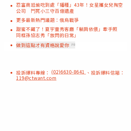
忍富商尪偷吃到處「播種」43年！女星攜女兒掏空
公司 鬥死小三守百億遺產
更多最新熱門議題：俄烏戰爭
甜蜜不藏了！夏宇童秀客廳「躺肩依偎」牽手照
同框孫協志秀「放閃的日常」
做到這點才有資格說愛你
PR
(02)6630-8641
投訴爆料專線：
、投訴爆料信箱：
119@ctwant.com