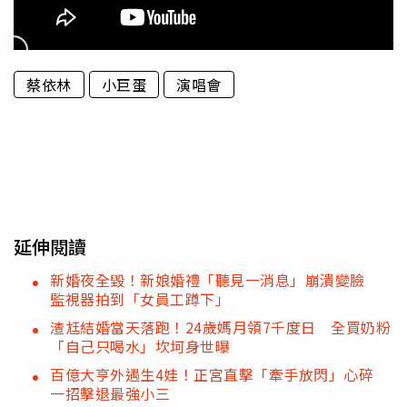
蔡依林
小巨蛋
演唱會
延伸閱讀
新婚夜全毀！新娘婚禮「聽見一消息」崩潰變臉
監視器拍到「女員工蹲下」
渣尪結婚當天落跑！24歲媽月領7千度日 全買奶粉
「自己只喝水」坎坷身世曝
百億大亨外遇生4娃！正宮直擊「牽手放閃」心碎
一招擊退最強小三