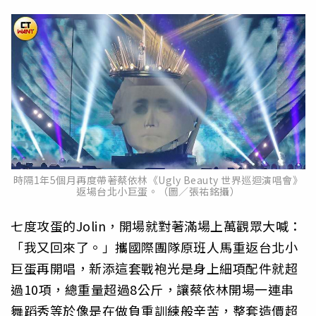
時隔1年5個月再度帶著蔡依林《Ugly Beauty 世界巡迴演唱會》
返場台北小巨蛋。（圖／張祐銘攝）
七度攻蛋的Jolin，開場就對著滿場上萬觀眾大喊：
「我又回來了。」攜國際團隊原班人馬重返台北小
巨蛋再開唱，新添這套戰袍光是身上細項配件就超
過10項，總重量超過8公斤，讓蔡依林開場一連串
舞蹈秀等於像是在做負重訓練般辛苦，整套造價超